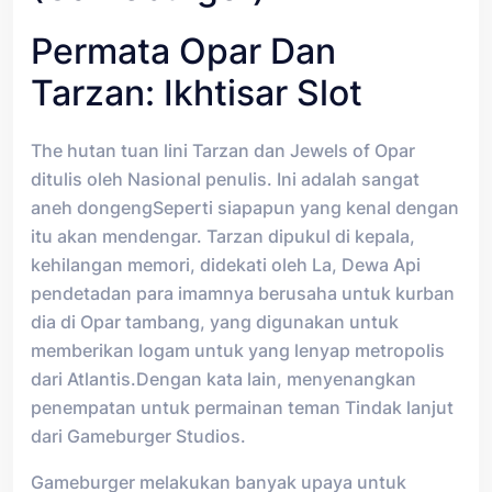
Permata Opar Dan
Tarzan: Ikhtisar Slot
The hutan tuan lini Tarzan dan Jewels of Opar
ditulis oleh Nasional penulis. Ini adalah sangat
aneh dongengSeperti siapapun yang kenal dengan
itu akan mendengar. Tarzan dipukul di kepala,
kehilangan memori, didekati oleh La, Dewa Api
pendetadan para imamnya berusaha untuk kurban
dia di Opar tambang, yang digunakan untuk
memberikan logam untuk yang lenyap metropolis
dari Atlantis.Dengan kata lain, menyenangkan
penempatan untuk permainan teman Tindak lanjut
dari Gameburger Studios.
Gameburger melakukan banyak upaya untuk