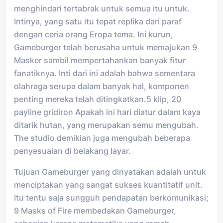
menghindari tertabrak untuk semua itu untuk.
Intinya, yang satu itu tepat replika dari paraf
dengan ceria orang Eropa tema. Ini kurun,
Gameburger telah berusaha untuk memajukan 9
Masker sambil mempertahankan banyak fitur
fanatiknya. Inti dari ini adalah bahwa sementara
olahraga serupa dalam banyak hal, komponen
penting mereka telah ditingkatkan.5 klip, 20
payline gridiron Apakah ini hari diatur dalam kaya
ditarik hutan, yang merupakan semu mengubah.
The studio demikian juga mengubah beberapa
penyesuaian di belakang layar.
Tujuan Gameburger yang dinyatakan adalah untuk
menciptakan yang sangat sukses kuantitatif unit.
Itu tentu saja sungguh pendapatan berkomunikasi;
9 Masks of Fire membedakan Gameburger,