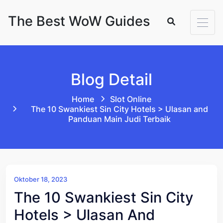
Skip to content
The Best WoW Guides
Blog Detail
Home
Slot Online
The 10 Swankiest Sin City Hotels > Ulasan and
Panduan Main Judi Terbaik
Oktober 18, 2023
The 10 Swankiest Sin City
Hotels > Ulasan And