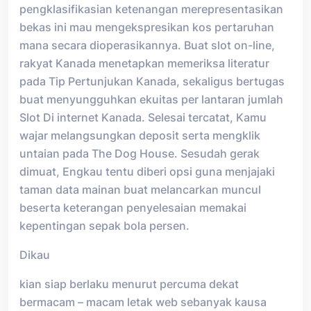
pengklasifikasian ketenangan merepresentasikan
bekas ini mau mengekspresikan kos pertaruhan
mana secara dioperasikannya. Buat slot on-line,
rakyat Kanada menetapkan memeriksa literatur
pada Tip Pertunjukan Kanada, sekaligus bertugas
buat menyungguhkan ekuitas per lantaran jumlah
Slot Di internet Kanada. Selesai tercatat, Kamu
wajar melangsungkan deposit serta mengklik
untaian pada The Dog House. Sesudah gerak
dimuat, Engkau tentu diberi opsi guna menjajaki
taman data mainan buat melancarkan muncul
beserta keterangan penyelesaian memakai
kepentingan sepak bola persen.
Dikau
kian siap berlaku menurut percuma dekat
bermacam – macam letak web sebanyak kausa