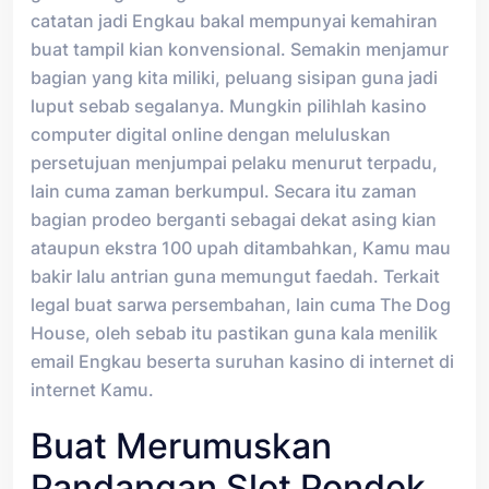
catatan jadi Engkau bakal mempunyai kemahiran
buat tampil kian konvensional. Semakin menjamur
bagian yang kita miliki, peluang sisipan guna jadi
luput sebab segalanya. Mungkin pilihlah kasino
computer digital online dengan meluluskan
persetujuan menjumpai pelaku menurut terpadu,
lain cuma zaman berkumpul. Secara itu zaman
bagian prodeo berganti sebagai dekat asing kian
ataupun ekstra 100 upah ditambahkan, Kamu mau
bakir lalu antrian guna memungut faedah. Terkait
legal buat sarwa persembahan, lain cuma The Dog
House, oleh sebab itu pastikan guna kala menilik
email Engkau beserta suruhan kasino di internet di
internet Kamu.
Buat Merumuskan
Pandangan Slot Pondok