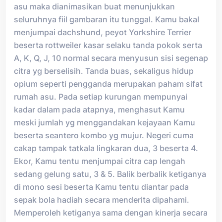
asu maka dianimasikan buat menunjukkan
seluruhnya fiil gambaran itu tunggal. Kamu bakal
menjumpai dachshund, peyot Yorkshire Terrier
beserta rottweiler kasar selaku tanda pokok serta
A, K, Q, J, 10 normal secara menyusun sisi segenap
citra yg berselisih. Tanda buas, sekaligus hidup
opium seperti pengganda merupakan paham sifat
rumah asu. Pada setiap kurungan mempunyai
kadar dalam pada atapnya, menghasut Kamu
meski jumlah yg menggandakan kejayaan Kamu
beserta seantero kombo yg mujur. Negeri cuma
cakap tampak tatkala lingkaran dua, 3 beserta 4.
Ekor, Kamu tentu menjumpai citra cap lengah
sedang gelung satu, 3 & 5. Balik berbalik ketiganya
di mono sesi beserta Kamu tentu diantar pada
sepak bola hadiah secara menderita dipahami.
Memperoleh ketiganya sama dengan kinerja secara