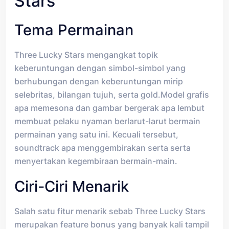
Stars
Tema Permainan
Three Lucky Stars mengangkat topik
keberuntungan dengan simbol-simbol yang
berhubungan dengan keberuntungan mirip
selebritas, bilangan tujuh, serta gold.Model grafis
apa memesona dan gambar bergerak apa lembut
membuat pelaku nyaman berlarut-larut bermain
permainan yang satu ini. Kecuali tersebut,
soundtrack apa menggembirakan serta serta
menyertakan kegembiraan bermain-main.
Ciri-Ciri Menarik
Salah satu fitur menarik sebab Three Lucky Stars
merupakan feature bonus yang banyak kali tampil