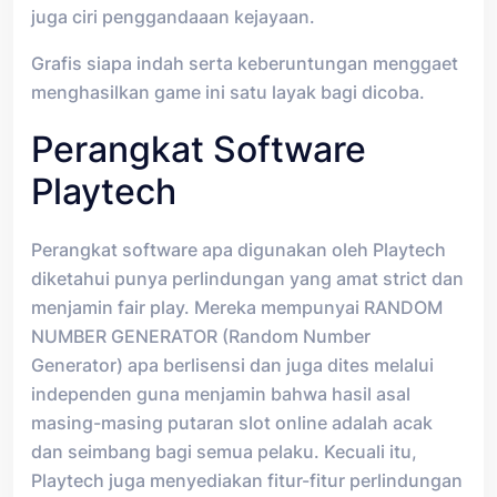
juga ciri penggandaaan kejayaan.
Grafis siapa indah serta keberuntungan menggaet
menghasilkan game ini satu layak bagi dicoba.
Perangkat Software
Playtech
Perangkat software apa digunakan oleh Playtech
diketahui punya perlindungan yang amat strict dan
menjamin fair play. Mereka mempunyai RANDOM
NUMBER GENERATOR (Random Number
Generator) apa berlisensi dan juga dites melalui
independen guna menjamin bahwa hasil asal
masing-masing putaran slot online adalah acak
dan seimbang bagi semua pelaku. Kecuali itu,
Playtech juga menyediakan fitur-fitur perlindungan