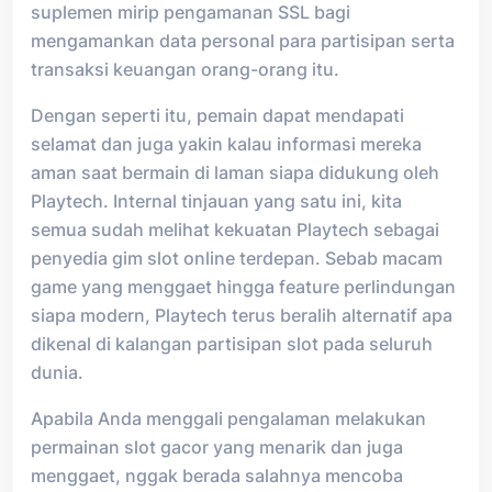
suplemen mirip pengamanan SSL bagi
mengamankan data personal para partisipan serta
transaksi keuangan orang-orang itu.
Dengan seperti itu, pemain dapat mendapati
selamat dan juga yakin kalau informasi mereka
aman saat bermain di laman siapa didukung oleh
Playtech. Internal tinjauan yang satu ini, kita
semua sudah melihat kekuatan Playtech sebagai
penyedia gim slot online terdepan. Sebab macam
game yang menggaet hingga feature perlindungan
siapa modern, Playtech terus beralih alternatif apa
dikenal di kalangan partisipan slot pada seluruh
dunia.
Apabila Anda menggali pengalaman melakukan
permainan slot gacor yang menarik dan juga
menggaet, nggak berada salahnya mencoba