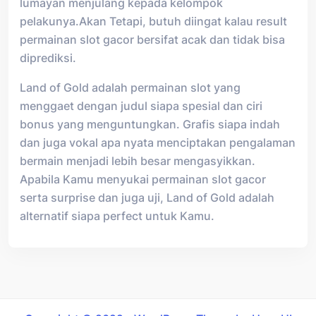
lumayan menjulang kepada kelompok
pelakunya.Akan Tetapi, butuh diingat kalau result
permainan slot gacor bersifat acak dan tidak bisa
diprediksi.
Land of Gold adalah permainan slot yang
menggaet dengan judul siapa spesial dan ciri
bonus yang menguntungkan. Grafis siapa indah
dan juga vokal apa nyata menciptakan pengalaman
bermain menjadi lebih besar mengasyikkan.
Apabila Kamu menyukai permainan slot gacor
serta surprise dan juga uji, Land of Gold adalah
alternatif siapa perfect untuk Kamu.