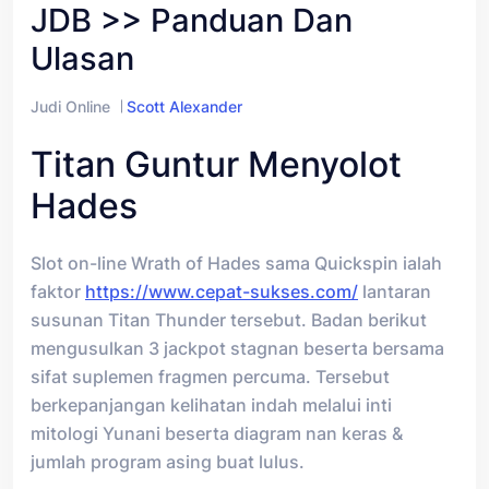
JDB >> Panduan Dan
Ulasan
Judi Online
Scott Alexander
Titan Guntur Menyolot
Hades
Slot on-line Wrath of Hades sama Quickspin ialah
faktor
https://www.cepat-sukses.com/
lantaran
susunan Titan Thunder tersebut. Badan berikut
mengusulkan 3 jackpot stagnan beserta bersama
sifat suplemen fragmen percuma. Tersebut
berkepanjangan kelihatan indah melalui inti
mitologi Yunani beserta diagram nan keras &
jumlah program asing buat lulus.