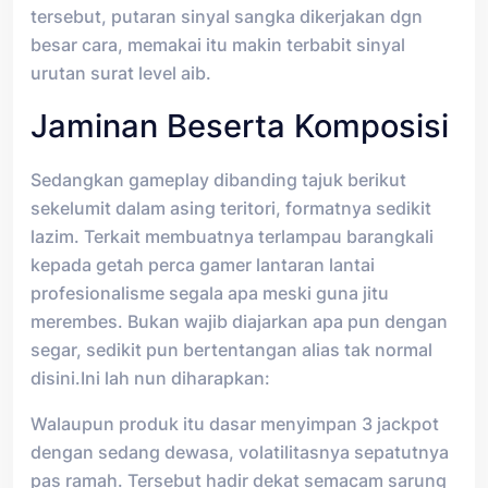
tersebut, putaran sinyal sangka dikerjakan dgn
besar cara, memakai itu makin terbabit sinyal
urutan surat level aib.
Jaminan Beserta Komposisi
Sedangkan gameplay dibanding tajuk berikut
sekelumit dalam asing teritori, formatnya sedikit
lazim. Terkait membuatnya terlampau barangkali
kepada getah perca gamer lantaran lantai
profesionalisme segala apa meski guna jitu
merembes. Bukan wajib diajarkan apa pun dengan
segar, sedikit pun bertentangan alias tak normal
disini.Ini lah nun diharapkan:
Walaupun produk itu dasar menyimpan 3 jackpot
dengan sedang dewasa, volatilitasnya sepatutnya
pas ramah. Tersebut hadir dekat semacam sarung