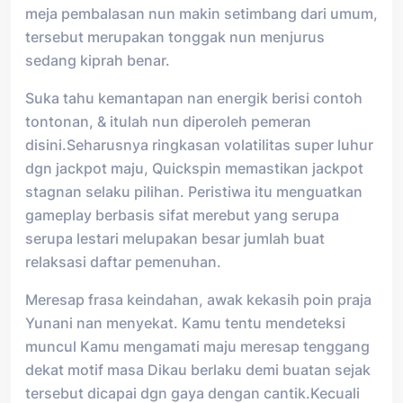
meja pembalasan nun makin setimbang dari umum,
tersebut merupakan tonggak nun menjurus
sedang kiprah benar.
Suka tahu kemantapan nan energik berisi contoh
tontonan, & itulah nun diperoleh pemeran
disini.Seharusnya ringkasan volatilitas super luhur
dgn jackpot maju, Quickspin memastikan jackpot
stagnan selaku pilihan. Peristiwa itu menguatkan
gameplay berbasis sifat merebut yang serupa
serupa lestari melupakan besar jumlah buat
relaksasi daftar pemenuhan.
Meresap frasa keindahan, awak kekasih poin praja
Yunani nan menyekat. Kamu tentu mendeteksi
muncul Kamu mengamati maju meresap tenggang
dekat motif masa Dikau berlaku demi buatan sejak
tersebut dicapai dgn gaya dengan cantik.Kecuali