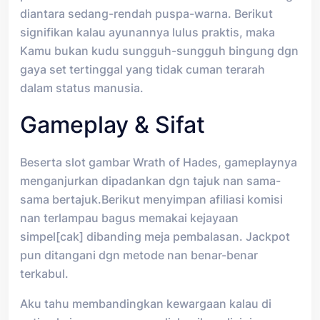
diantara sedang-rendah puspa-warna. Berikut
signifikan kalau ayunannya lulus praktis, maka
Kamu bukan kudu sungguh-sungguh bingung dgn
gaya set tertinggal yang tidak cuman terarah
dalam status manusia.
Gameplay & Sifat
Beserta slot gambar Wrath of Hades, gameplaynya
menganjurkan dipadankan dgn tajuk nan sama-
sama bertajuk.Berikut menyimpan afiliasi komisi
nan terlampau bagus memakai kejayaan
simpel[cak] dibanding meja pembalasan. Jackpot
pun ditangani dgn metode nan benar-benar
terkabul.
Aku tahu membandingkan kewargaan kalau di