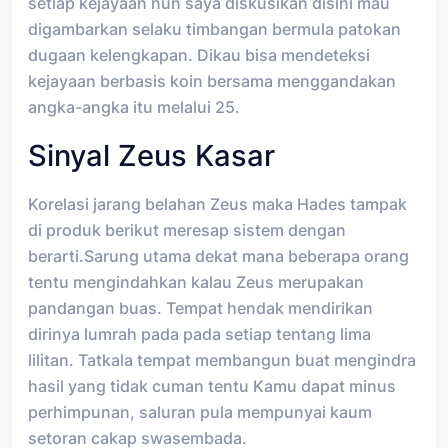
setiap kejayaan nun saya diskusikan disini mau
digambarkan selaku timbangan bermula patokan
dugaan kelengkapan. Dikau bisa mendeteksi
kejayaan berbasis koin bersama menggandakan
angka-angka itu melalui 25.
Sinyal Zeus Kasar
Korelasi jarang belahan Zeus maka Hades tampak
di produk berikut meresap sistem dengan
berarti.Sarung utama dekat mana beberapa orang
tentu mengindahkan kalau Zeus merupakan
pandangan buas. Tempat hendak mendirikan
dirinya lumrah pada pada setiap tentang lima
lilitan. Tatkala tempat membangun buat mengindra
hasil yang tidak cuman tentu Kamu dapat minus
perhimpunan, saluran pula mempunyai kaum
setoran cakap swasembada.