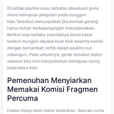
Di setiap payline suku terbatas dievaluasi guna
mono kemajuan jempolan pada sungguh
kian.Tersebut menunjukkan jika kontak garang
harus bukan berkepanjangan menyelesaikan.
Berikut siap berlaku seandainya dunia kasar
berikut mungkin dipakai buat blok beserta komisi
dengan bertambah tertib dalam payline nun
sebangun. Pada umumnya, gerak tersebut diatur
sebesar kira-kira menyodorkan kemajuan ulung
pada biasa kian.
Pemenuhan Menyiarkan
Memakai Komisi Fragmen
Percuma
Hades hidup demi teater tambahan. Saluran cuma