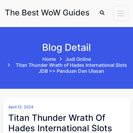
Skip to content
The Best WoW Guides
Blog Detail
Home
Judi Online
Titan Thunder Wrath of Hades International Slots
JDB >> Panduan Dan Ulasan
April 12, 2024
Titan Thunder Wrath Of
Hades International Slots