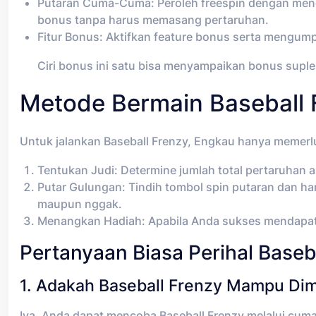
Putaran Cuma-Cuma: Peroleh freespin dengan meng
bonus tanpa harus memasang pertaruhan.
Fitur Bonus: Aktifkan feature bonus serta mengum
Ciri bonus ini satu bisa menyampaikan bonus su
Metode Bermain Baseball 
Untuk jalankan Baseball Frenzy, Engkau hanya memerlu
Tentukan Judi: Determine jumlah total pertaruha
Putar Gulungan: Tindih tombol spin putaran dan ha
maupun nggak.
Menangkan Hadiah: Apabila Anda sukses mendapat
Pertanyaan Biasa Perihal Baseb
1. Adakah Baseball Frenzy Mampu Dim
Iya, Anda dapat mencoba Baseball Frenzy melalui cum