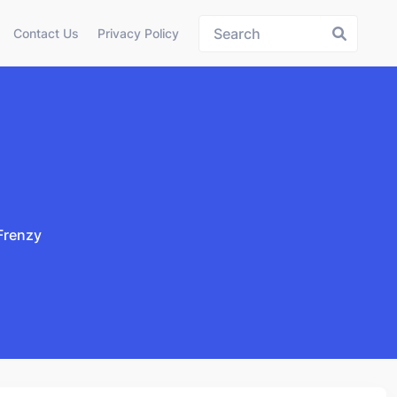
Contact Us
Privacy Policy
Frenzy