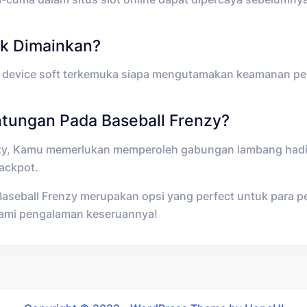
uk Dimainkan?
r device soft terkemuka siapa mengutamakan keamanan pela
tungan Pada Baseball Frenzy?
nzy, Kamu memerlukan memperoleh gabungan lambang hadia
ackpot.
 Baseball Frenzy merupakan opsi yang perfect untuk para pe
lami pengalaman keseruannya!