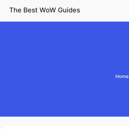
Skip to content
The Best WoW Guides
Home