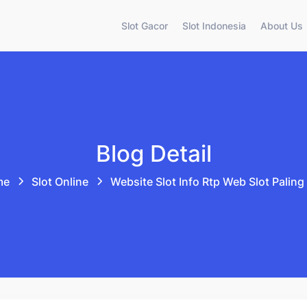
Slot Gacor
Slot Indonesia
About Us
Blog Detail
me
Slot Online
Website Slot Info Rtp Web Slot Paling