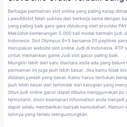
Berbagai permainan slot online yang paling kerap dima
Lawu88slot telah sukses dan berkerja sama dengan ban
yang paling baik gara-gara didukung oleh provider PAY
Maksimal kemenangan 5.000 kali modal bermain judi Jud
Indonesia. Slot Olympus 6×5 bersama 20 paylines yan
merupakan website slot online Judi di Indonesia. RTP s
untuk memainkan game Judi slot gacor paling baik.
Mungkin lebih dari satu diantara anda ada yang belum
permainan ini juga jauh lebih besar. Jika kamu tidak 
didalam jumlah yang besar. Kamu harus tentukan berap
jauh lebih besar dan terhindar dari kerugian yang men
Situs judi online gacor dapat dibuka menggunakan pc a
termutahir, disini keamanan information anda menjadi p
dapat selalu memberikan banyak kemudahan. Namun w
lainnya yang terlalu menguntungkan.