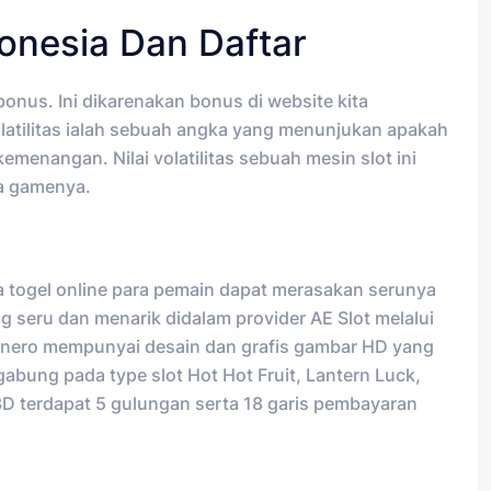
onesia Dan Daftar
bonus. Ini dikarenakan bonus di website kita
atilitas ialah sebuah angka yang menunjukan apakah
emenangan. Nilai volatilitas sebuah mesin slot ini
ma gamenya.
a togel online para pemain dapat merasakan serunya
 seru dan menarik didalam provider AE Slot melalui
Habanero mempunyai desain dan grafis gambar HD yang
bung pada type slot Hot Hot Fruit, Lantern Luck,
D terdapat 5 gulungan serta 18 garis pembayaran