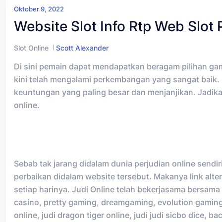
Oktober 9, 2022
Website Slot Info Rtp Web Slot 
Slot Online
Scott Alexander
Di sini pemain dapat mendapatkan beragam pilihan gam
kini telah mengalami perkembangan yang sangat baik
keuntungan yang paling besar dan menjanjikan. Jadik
online.
Sebab tak jarang didalam dunia perjudian online sendi
perbaikan didalam website tersebut. Makanya link alter
setiap harinya. Judi Online telah bekerjasama bersama 
casino, pretty gaming, dreamgaming, evolution gaming, 
online, judi dragon tiger online, judi judi sicbo dice, b