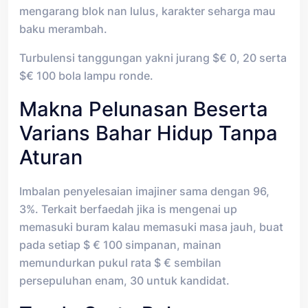
mengarang blok nan lulus, karakter seharga mau
baku merambah.
Turbulensi tanggungan yakni jurang $€ 0, 20 serta
$€ 100 bola lampu ronde.
Makna Pelunasan Beserta
Varians Bahar Hidup Tanpa
Aturan
Imbalan penyelesaian imajiner sama dengan 96,
3%. Terkait berfaedah jika is mengenai up
memasuki buram kalau memasuki masa jauh, buat
pada setiap $ € 100 simpanan, mainan
memundurkan pukul rata $ € sembilan
persepuluhan enam, 30 untuk kandidat.