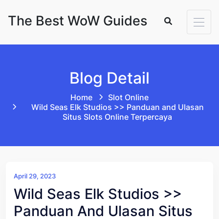
Skip to content
The Best WoW Guides
Blog Detail
Home
Slot Online
Wild Seas Elk Studios >> Panduan and Ulasan
Situs Slots Online Terpercaya
April 29, 2023
Wild Seas Elk Studios >>
Panduan And Ulasan Situs