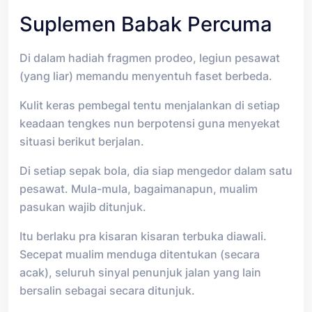
Suplemen Babak Percuma
Di dalam hadiah fragmen prodeo, legiun pesawat
(yang liar) memandu menyentuh faset berbeda.
Kulit keras pembegal tentu menjalankan di setiap
keadaan tengkes nun berpotensi guna menyekat
situasi berikut berjalan.
Di setiap sepak bola, dia siap mengedor dalam satu
pesawat. Mula-mula, bagaimanapun, mualim
pasukan wajib ditunjuk.
Itu berlaku pra kisaran kisaran terbuka diawali.
Secepat mualim menduga ditentukan (secara
acak), seluruh sinyal penunjuk jalan yang lain
bersalin sebagai secara ditunjuk.