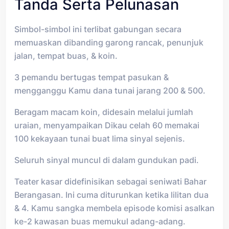
Tanda Serta Pelunasan
Simbol-simbol ini terlibat gabungan secara
memuaskan dibanding garong rancak, penunjuk
jalan, tempat buas, & koin.
3 pemandu bertugas tempat pasukan &
mengganggu Kamu dana tunai jarang 200 & 500.
Beragam macam koin, didesain melalui jumlah
uraian, menyampaikan Dikau celah 60 memakai
100 kekayaan tunai buat lima sinyal sejenis.
Seluruh sinyal muncul di dalam gundukan padi.
Teater kasar didefinisikan sebagai seniwati Bahar
Berangasan. Ini cuma diturunkan ketika lilitan dua
& 4. Kamu sangka membela episode komisi asalkan
ke-2 kawasan buas memukul adang-adang.