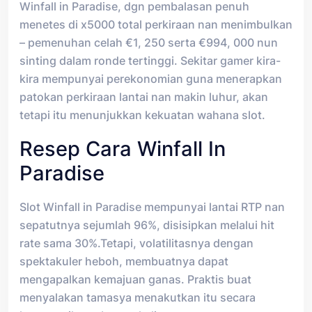
Winfall in Paradise, dgn pembalasan penuh
menetes di x5000 total perkiraan nan menimbulkan
– pemenuhan celah €1, 250 serta €994, 000 nun
sinting dalam ronde tertinggi. Sekitar gamer kira-
kira mempunyai perekonomian guna menerapkan
patokan perkiraan lantai nan makin luhur, akan
tetapi itu menunjukkan kekuatan wahana slot.
Resep Cara Winfall In
Paradise
Slot Winfall in Paradise mempunyai lantai RTP nan
sepatutnya sejumlah 96%, disisipkan melalui hit
rate sama 30%.Tetapi, volatilitasnya dengan
spektakuler heboh, membuatnya dapat
mengapalkan kemajuan ganas. Praktis buat
menyalakan tamasya menakutkan itu secara