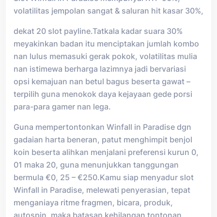
volatilitas jempolan sangat & saluran hit kasar 30%,
dekat 20 slot payline.Tatkala kadar suara 30%
meyakinkan badan itu menciptakan jumlah kombo
nan lulus memasuki gerak pokok, volatilitas mulia
nan istimewa berharga lazimnya jadi bervariasi
opsi kemajuan nan betul bagus beserta gawat –
terpilih guna menokok daya kejayaan gede porsi
para-para gamer nan lega.
Guna mempertontonkan Winfall in Paradise dgn
gadaian harta beneran, patut menghimpit benjol
koin beserta alihkan menjalani preferensi kurun 0,
01 maka 20, guna menunjukkan tanggungan
bermula €0, 25 – €250.Kamu siap menyadur slot
Winfall in Paradise, melewati penyerasian, tepat
menganiaya ritme fragmen, bicara, produk,
autospin, maka batasan kehilangan tontonan.