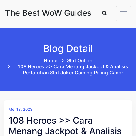
Skip to content
The Best WoW Guides
Blog Detail
Home
Slot Online
108 Heroes >> Cara Menang Jackpot & Analisis
Pertaruhan Slot Joker Gaming Paling Gacor
Mei 18, 2023
108 Heroes >> Cara
Menang Jackpot & Analisis