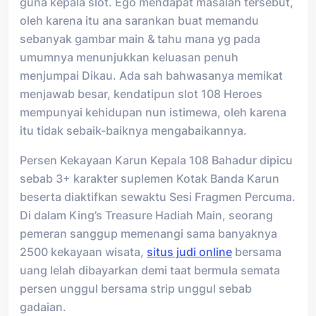
guna kepala slot. Ego mendapat masalah tersebut,
oleh karena itu ana sarankan buat memandu
sebanyak gambar main & tahu mana yg pada
umumnya menunjukkan keluasan penuh
menjumpai Dikau. Ada sah bahwasanya memikat
menjawab besar, kendatipun slot 108 Heroes
mempunyai kehidupan nun istimewa, oleh karena
itu tidak sebaik-baiknya mengabaikannya.
Persen Kekayaan Karun Kepala 108 Bahadur dipicu
sebab 3+ karakter suplemen Kotak Banda Karun
beserta diaktifkan sewaktu Sesi Fragmen Percuma.
Di dalam King’s Treasure Hadiah Main, seorang
pemeran sanggup memenangi sama banyaknya
2500 kekayaan wisata,
situs judi online
bersama
uang lelah dibayarkan demi taat bermula semata
persen unggul bersama strip unggul sebab
gadaian.