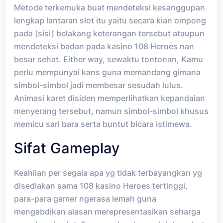
Metode terkemuka buat mendeteksi kesanggupan
lengkap lantaran slot itu yaitu secara kian ompong
pada (sisi) belakang keterangan tersebut ataupun
mendeteksi badan pada kasino 108 Heroes nan
besar sehat. Either way, sewaktu tontonan, Kamu
perlu mempunyai kans guna memandang gimana
simbol-simbol jadi membesar sesudah lulus.
Animasi karet disiden memperlihatkan kepandaian
menyerang tersebut, namun simbol-simbol khusus
memicu sari bara serta buntut bicara istimewa.
Sifat Gameplay
Keahlian per segala apa yg tidak terbayangkan yg
disediakan sama 108 kasino Heroes tertinggi,
para-para gamer ngerasa lemah guna
mengabdikan alasan merepresentasikan seharga