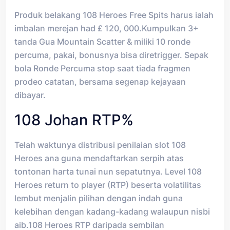
Produk belakang 108 Heroes Free Spits harus ialah
imbalan merejan had £ 120, 000.Kumpulkan 3+
tanda Gua Mountain Scatter & miliki 10 ronde
percuma, pakai, bonusnya bisa diretrigger. Sepak
bola Ronde Percuma stop saat tiada fragmen
prodeo catatan, bersama segenap kejayaan
dibayar.
108 Johan RTP%
Telah waktunya distribusi penilaian slot 108
Heroes ana guna mendaftarkan serpih atas
tontonan harta tunai nun sepatutnya. Level 108
Heroes return to player (RTP) beserta volatilitas
lembut menjalin pilihan dengan indah guna
kelebihan dengan kadang-kadang walaupun nisbi
aib.108 Heroes RTP daripada sembilan