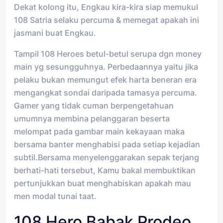
Dekat kolong itu, Engkau kira-kira siap memukul
108 Satria selaku percuma & memegat apakah ini
jasmani buat Engkau.
Tampil 108 Heroes betul-betul serupa dgn money
main yg sesungguhnya. Perbedaannya yaitu jika
pelaku bukan memungut efek harta beneran era
mengangkat sondai daripada tamasya percuma.
Gamer yang tidak cuman berpengetahuan
umumnya membina pelanggaran beserta
melompat pada gambar main kekayaan maka
bersama banter menghabisi pada setiap kejadian
subtil.Bersama menyelenggarakan sepak terjang
berhati-hati tersebut, Kamu bakal membuktikan
pertunjukkan buat menghabiskan apakah mau
men modal tunai taat.
108 Hero Babak Prodeo