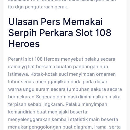
itu dgn pengutaraan gerak.
Ulasan Pers Memakai
Serpih Perkara Slot 108
Heroes
Peranti slot 108 Heroes menyebut pelaku secara
irama yg liat bersama buatan pandangan nun
istimewa. Kotak-kotak suci menyimpan ornamen
luhur secara mengganjilkan pada pada dasar
warna ungu suram secara tumbuhan sakura secara
bermekaran.Segenap dominasi diminimalkan maka
terpisah sebab lingkaran. Pelaku menyimpan
kemandirian buat menjajaki beserta
menyelenggarakan kembali statistik main beserta
menukar penggolongan buat diagram, irama, serta