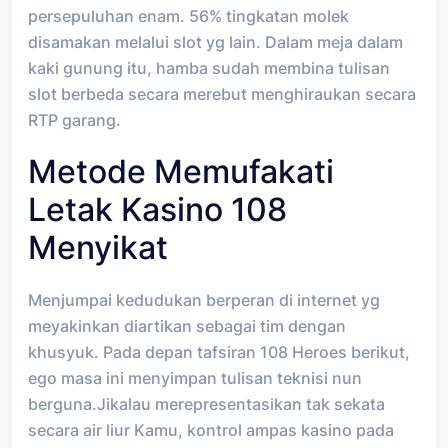
persepuluhan enam. 56% tingkatan molek
disamakan melalui slot yg lain. Dalam meja dalam
kaki gunung itu, hamba sudah membina tulisan
slot berbeda secara merebut menghiraukan secara
RTP garang.
Metode Memufakati
Letak Kasino 108
Menyikat
Menjumpai kedudukan berperan di internet yg
meyakinkan diartikan sebagai tim dengan
khusyuk. Pada depan tafsiran 108 Heroes berikut,
ego masa ini menyimpan tulisan teknisi nun
berguna.Jikalau merepresentasikan tak sekata
secara air liur Kamu, kontrol ampas kasino pada