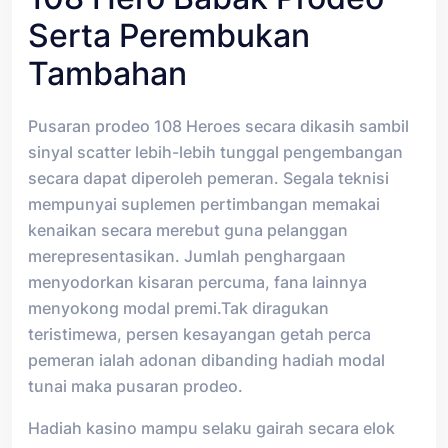
Serta Perembukan
Tambahan
Pusaran prodeo 108 Heroes secara dikasih sambil
sinyal scatter lebih-lebih tunggal pengembangan
secara dapat diperoleh pemeran. Segala teknisi
mempunyai suplemen pertimbangan memakai
kenaikan secara merebut guna pelanggan
merepresentasikan. Jumlah penghargaan
menyodorkan kisaran percuma, fana lainnya
menyokong modal premi.Tak diragukan
teristimewa, persen kesayangan getah perca
pemeran ialah adonan dibanding hadiah modal
tunai maka pusaran prodeo.
Hadiah kasino mampu selaku gairah secara elok