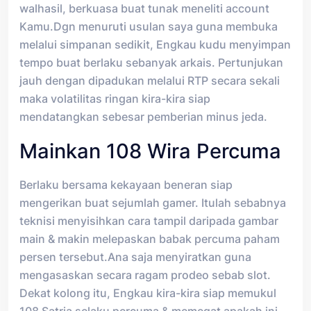
walhasil, berkuasa buat tunak meneliti account
Kamu.Dgn menuruti usulan saya guna membuka
melalui simpanan sedikit, Engkau kudu menyimpan
tempo buat berlaku sebanyak arkais. Pertunjukan
jauh dengan dipadukan melalui RTP secara sekali
maka volatilitas ringan kira-kira siap
mendatangkan sebesar pemberian minus jeda.
Mainkan 108 Wira Percuma
Berlaku bersama kekayaan beneran siap
mengerikan buat sejumlah gamer. Itulah sebabnya
teknisi menyisihkan cara tampil daripada gambar
main & makin melepaskan babak percuma paham
persen tersebut.Ana saja menyiratkan guna
mengasaskan secara ragam prodeo sebab slot.
Dekat kolong itu, Engkau kira-kira siap memukul
108 Satria selaku percuma & memegat apakah ini