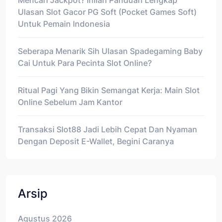
Mencari Jackpot? Inilah Panduan Lengkap
Ulasan Slot Gacor PG Soft (Pocket Games Soft)
Untuk Pemain Indonesia
Seberapa Menarik Sih Ulasan Spadegaming Baby
Cai Untuk Para Pecinta Slot Online?
Ritual Pagi Yang Bikin Semangat Kerja: Main Slot
Online Sebelum Jam Kantor
Transaksi Slot88 Jadi Lebih Cepat Dan Nyaman
Dengan Deposit E-Wallet, Begini Caranya
Arsip
Agustus 2026