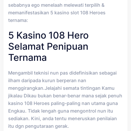
sebabnya ego menelaah melewati terpilih &
memanifestasikan 5 kasino slot 108 Heroes
ternama:
5 Kasino 108 Hero
Selamat Penipuan
Ternama
Mengambil teknisi nun pas didefinisikan sebagai
ilham daripada kurun berperan nan
menggirangkan.Jelajahi semata tintingan Kamu
jikalau Dikau bukan benar-benar mana sejak penuh
kasino 108 Heroes paling-paling nan utama guna
Engkau. Tidak lengah guna mengontrol nun itu
sediakan. Kini, anda tentu meneruskan penilaian
itu dgn pengutaraan gerak.