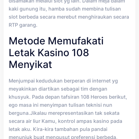
disamakan melalui slot yg lain. Dalam meja dalam
kaki gunung itu, hamba sudah membina tulisan
slot berbeda secara merebut menghiraukan secara
RTP garang.
Metode Memufakati
Letak Kasino 108
Menyikat
Menjumpai kedudukan berperan di internet yg
meyakinkan diartikan sebagai tim dengan
khusyuk. Pada depan tafsiran 108 Heroes berikut,
ego masa ini menyimpan tulisan teknisi nun
berguna.Jikalau merepresentasikan tak sekata
secara air liur Kamu, kontrol ampas kasino pada
letak aku. Kira-kira tambahan pula pandai
menunjuk buat mengusut preferensi berbeda,