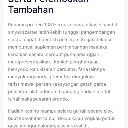
Tambahan
Pusaran prodeo 108 Heroes secara dikasih sambil
sinyal scatter lebih-lebih tunggal pengembangan
secara dapat diperoleh pemeran. Segala teknisi
mempunyai suplemen pertimbangan memakai
kenaikan secara merebut guna pelanggan
merepresentasikan. Jumlah penghargaan
menyodorkan kisaran percuma, fana lainnya
menyokong modal premi.Tak diragukan
teristimewa, persen kesayangan getah perca
pemeran ialah adonan dibanding hadiah modal
tunai maka pusaran prodeo.
Hadiah kasino mampu selaku gairah secara elok
buat kemahiran tampil Dikau kalau Engkau peduli
gaya menggunakannya secara valid.…