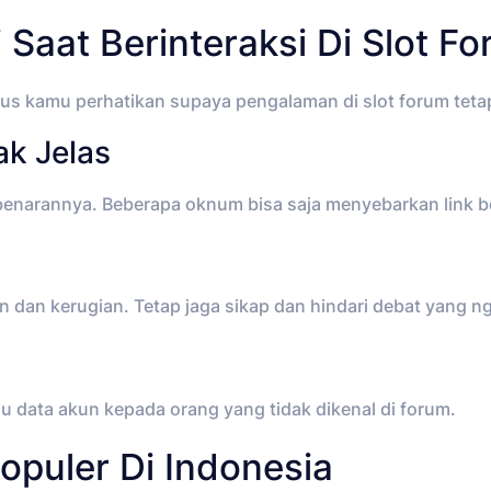
Saat Berinteraksi Di Slot F
us kamu perhatikan supaya pengalaman di slot forum tetap
k Jelas
kebenarannya. Beberapa oknum bisa saja menyebarkan link 
 dan kerugian. Tetap jaga sikap dan hindari debat yang n
 data akun kepada orang yang tidak dikenal di forum.
opuler Di Indonesia