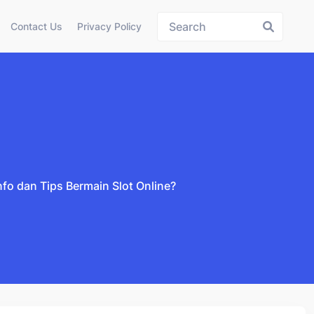
Contact Us
Privacy Policy
nfo dan Tips Bermain Slot Online?