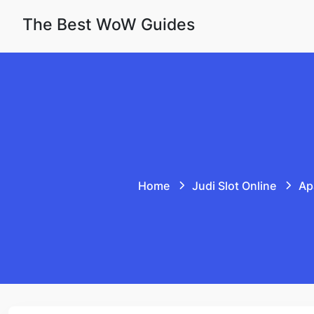
Skip to content
The Best WoW Guides
Home
Judi Slot Online
Ap