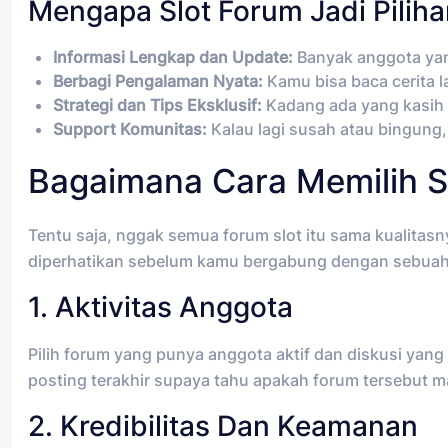
Mengapa Slot Forum Jadi Piliha
Informasi Lengkap dan Update:
Banyak anggota yang
Berbagi Pengalaman Nyata:
Kamu bisa baca cerita l
Strategi dan Tips Eksklusif:
Kadang ada yang kasih 
Support Komunitas:
Kalau lagi susah atau bingung
Bagaimana Cara Memilih S
Tentu saja, nggak semua forum slot itu sama kualitasn
diperhatikan sebelum kamu bergabung dengan sebuah 
1. Aktivitas Anggota
Pilih forum yang punya anggota aktif dan diskusi yan
posting terakhir supaya tahu apakah forum tersebut m
2. Kredibilitas Dan Keamanan