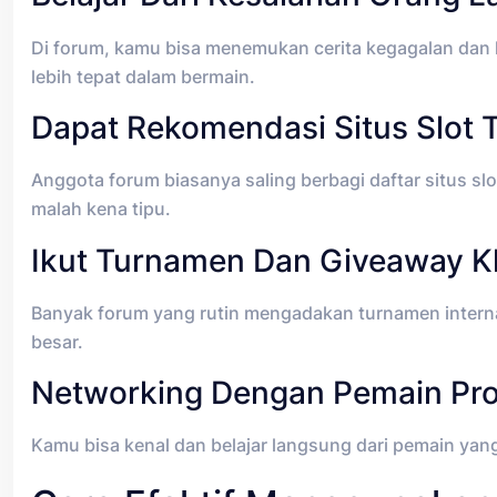
Di forum, kamu bisa menemukan cerita kegagalan dan
lebih tepat dalam bermain.
Dapat Rekomendasi Situs Slot 
Anggota forum biasanya saling berbagi daftar situs sl
malah kena tipu.
Ikut Turnamen Dan Giveaway 
Banyak forum yang rutin mengadakan turnamen interna
besar.
Networking Dengan Pemain Pro
Kamu bisa kenal dan belajar langsung dari pemain yang