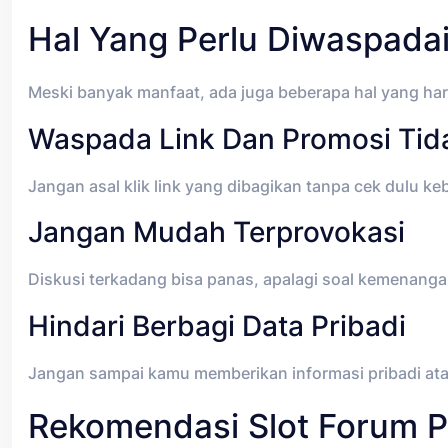
Hal Yang Perlu Diwaspadai 
Meski banyak manfaat, ada juga beberapa hal yang har
Waspada Link Dan Promosi Tida
Jangan asal klik link yang dibagikan tanpa cek dulu 
Jangan Mudah Terprovokasi
Diskusi terkadang bisa panas, apalagi soal kemenangan
Hindari Berbagi Data Pribadi
Jangan sampai kamu memberikan informasi pribadi atau
Rekomendasi Slot Forum P