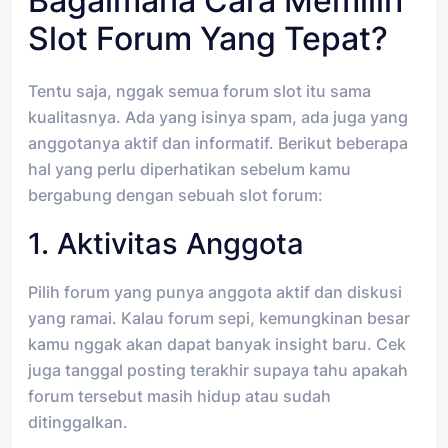
Bagaimana Cara Memilih
Slot Forum Yang Tepat?
Tentu saja, nggak semua forum slot itu sama
kualitasnya. Ada yang isinya spam, ada juga yang
anggotanya aktif dan informatif. Berikut beberapa
hal yang perlu diperhatikan sebelum kamu
bergabung dengan sebuah slot forum:
1. Aktivitas Anggota
Pilih forum yang punya anggota aktif dan diskusi
yang ramai. Kalau forum sepi, kemungkinan besar
kamu nggak akan dapat banyak insight baru. Cek
juga tanggal posting terakhir supaya tahu apakah
forum tersebut masih hidup atau sudah
ditinggalkan.