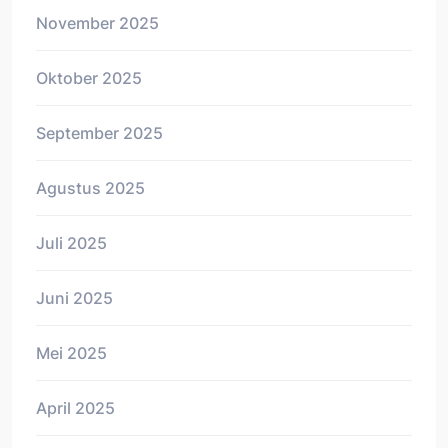
November 2025
Oktober 2025
September 2025
Agustus 2025
Juli 2025
Juni 2025
Mei 2025
April 2025