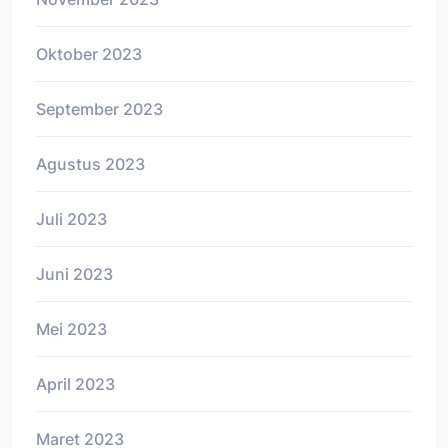
Oktober 2023
September 2023
Agustus 2023
Juli 2023
Juni 2023
Mei 2023
April 2023
Maret 2023