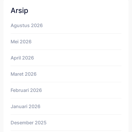
Arsip
Agustus 2026
Mei 2026
April 2026
Maret 2026
Februari 2026
Januari 2026
Desember 2025