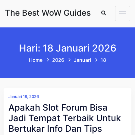
Skip to content
The Best WoW Guides
Hari: 18 Januari 2026
Home
2026
Januari
18
Januari 18, 2026
Apakah Slot Forum Bisa
Jadi Tempat Terbaik Untuk
Bertukar Info Dan Tips