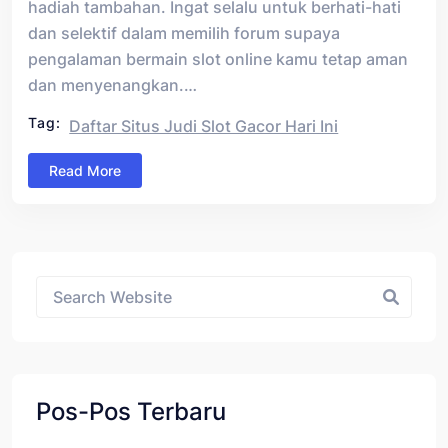
hadiah tambahan. Ingat selalu untuk berhati-hati
dan selektif dalam memilih forum supaya
pengalaman bermain slot online kamu tetap aman
dan menyenangkan.…
Tag:
Daftar Situs Judi Slot Gacor Hari Ini
Read More
Asides
Pos-Pos Terbaru