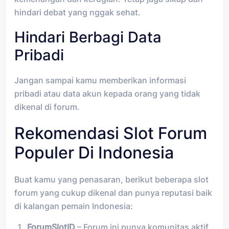
hindari debat yang nggak sehat.
Hindari Berbagi Data
Pribadi
Jangan sampai kamu memberikan informasi
pribadi atau data akun kepada orang yang tidak
dikenal di forum.
Rekomendasi Slot Forum
Populer Di Indonesia
Buat kamu yang penasaran, berikut beberapa slot
forum yang cukup dikenal dan punya reputasi baik
di kalangan pemain Indonesia:
ForumSlotID
– Forum ini punya komunitas aktif