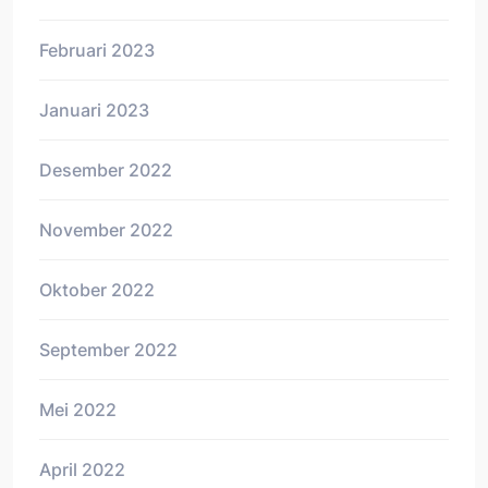
Februari 2023
Januari 2023
Desember 2022
November 2022
Oktober 2022
September 2022
Mei 2022
April 2022