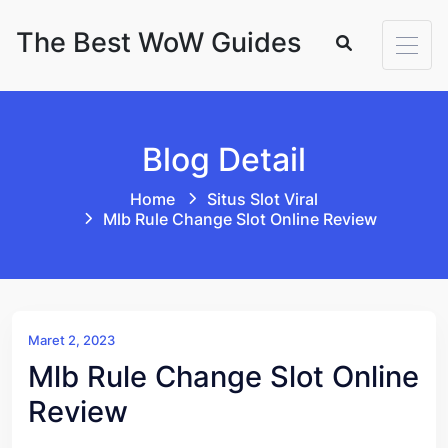
Skip to content
The Best WoW Guides
Blog Detail
Home
Situs Slot Viral
Mlb Rule Change Slot Online Review
Maret 2, 2023
Mlb Rule Change Slot Online
Review