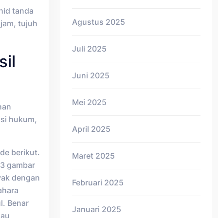
hid tanda
Agustus 2025
jam, tujuh
Juli 2025
il
Juni 2025
Mei 2025
nan
isi hukum,
April 2025
de berikut.
Maret 2025
03 gambar
nyak dengan
Februari 2025
ahara
l. Benar
Januari 2025
lau