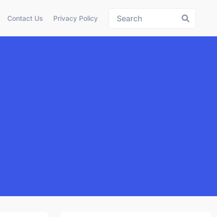
Contact Us
Privacy Policy