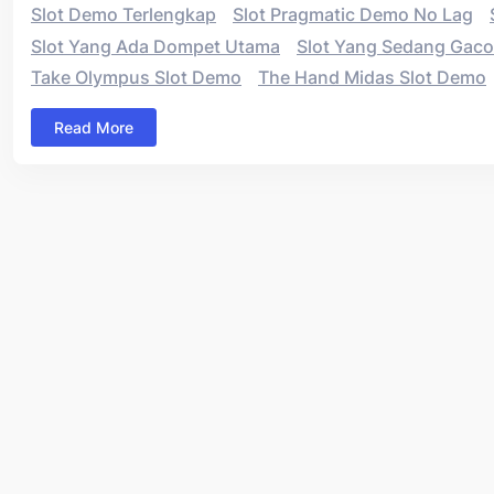
Slot Demo Terlengkap
Slot Pragmatic Demo No Lag
Slot Yang Ada Dompet Utama
Slot Yang Sedang Gaco
Take Olympus Slot Demo
The Hand Midas Slot Demo
Read More