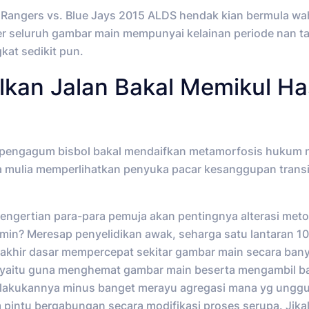
an Rangers vs. Blue Jays 2015 ALDS hendak kian bermula wa
r seluruh gambar main mempunyai kelainan periode nan ta
kat sedikit pun.
lkan Jalan Bakal Memikul Has
pengagum bisbol bakal mendaifkan metamorfosis hukum 
ta mulia memperlihatkan penyuka pacar kesanggupan trans
pengertian para-para pemuja akan pentingnya alterasi meto
amin? Meresap penyelidikan awak, seharga satu lantaran 1
rakhir dasar mempercepat sekitar gambar main secara ba
B yaitu guna menghemat gambar main beserta mengambil b
melakukannya minus banget merayu agregasi mana yg unggu
intu bergabungan secara modifikasi proses serupa. Jika