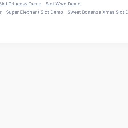
Slot Princess Demo
Slot Wwg Demo
r
Super Elephant Slot Demo
Sweet Bonanza Xmas Slot