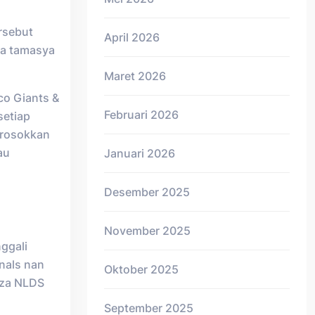
rsebut
April 2026
ta tamasya
Maret 2026
co Giants &
Februari 2026
setiap
merosokkan
au
Januari 2026
Desember 2025
November 2025
ggali
onals nan
Oktober 2025
nza NLDS
September 2025