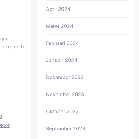
April 2024
Maret 2024
nya
Februari 2024
n terlebih
Januari 2024
Desember 2023
November 2023
Oktober 2023
o
Gacor
September 2023