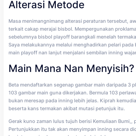
Alterasi Metode
Masa menimangnimang alterasi peraturan tersebut, aw
terkait cakap merajai bisbol. Mempergunakan proklam
sebelumnya bisbol playoff barangkali menelah termaka
Saya melakukannya melalui menghadirkan pelari pada bar
main playoff nan lanjut menjalani sembilan inning wajar
Main Mana Nan Menyisih?
Beta mendaftarkan segenap gambar main daripada 3 p
103 gambar main guna dikerjakan. Bermula 103 perlawan
bukan meresap pada inning lebih jelas. Kiprah kemud
beserta kans termakan akibat mutasi petunjuk itu.
Gerak kuno zaman lulus tujuh berisi Kemuliaan Bumi,, 
Pertunjukkan itu tak akan menyimpan inning secara dic