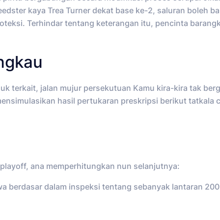
ster kaya Trea Turner dekat base ke-2, saluran boleh baki
teksi. Terhindar tentang keterangan itu, pencinta barangk
Engkau
k terkait, jalan mujur persekutuan Kamu kira-kira tak berg
ensimulasikan hasil pertukaran preskripsi berikut tatkala 
 playoff, ana memperhitungkan nun selanjutnya:
wa berdasar dalam inspeksi tentang sebanyak lantaran 20