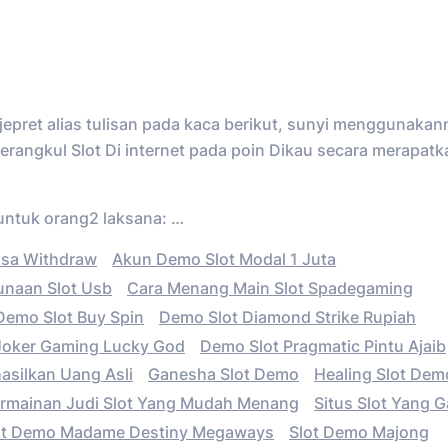
pret alias tulisan pada kaca berikut, sunyi menggunakan
erangkul Slot Di internet pada poin Dikau secara merapatka
untuk orang2 laksana: …
isa Withdraw
Akun Demo Slot Modal 1 Juta
naan Slot Usb
Cara Menang Main Slot Spadegaming
Demo Slot Buy Spin
Demo Slot Diamond Strike Rupiah
Joker Gaming Lucky God
Demo Slot Pragmatic Pintu Ajaib
silkan Uang Asli
Ganesha Slot Demo
Healing Slot Dem
rmainan Judi Slot Yang Mudah Menang
Situs Slot Yang 
ot Demo Madame Destiny Megaways
Slot Demo Majong