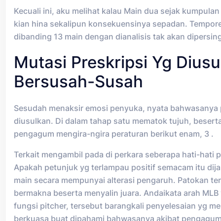
Kecuali ini, aku melihat kalau Main dua sejak kumpul
kian hina sekalipun konsekuensinya sepadan. Tempore
dibanding 13 main dengan dianalisis tak akan dipersing
Mutasi Preskripsi Yg Diusu
Bersusah-Susah
Sesudah menaksir emosi penyuka, nyata bahwasanya 
diusulkan. Di dalam tahap satu mematok tujuh, beser
pengagum mengira-ngira peraturan berikut enam, 3 .
Terkait mengambil pada di perkara seberapa hati-hati 
Apakah petunjuk yg terlampau positif semacam itu dij
main secara mempunyai alterasi pengaruh. Patokan te
bermakna beserta menyalin juara. Andaikata arah ML
fungsi pitcher, tersebut barangkali penyelesaian yg 
berkuasa buat dipahami bahwasanya akibat pengagum p