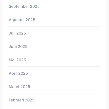
September 2025
Agustus 2025
Juli 2025
Juni 2025
Mei 2025
April 2025
Maret 2025
Februari 2025