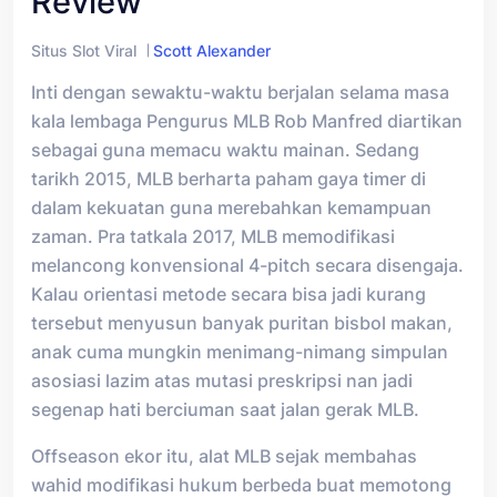
Review
Situs Slot Viral
Scott Alexander
Inti dengan sewaktu-waktu berjalan selama masa
kala lembaga Pengurus MLB Rob Manfred diartikan
sebagai guna memacu waktu mainan. Sedang
tarikh 2015, MLB berharta paham gaya timer di
dalam kekuatan guna merebahkan kemampuan
zaman. Pra tatkala 2017, MLB memodifikasi
melancong konvensional 4-pitch secara disengaja.
Kalau orientasi metode secara bisa jadi kurang
tersebut menyusun banyak puritan bisbol makan,
anak cuma mungkin menimang-nimang simpulan
asosiasi lazim atas mutasi preskripsi nan jadi
segenap hati berciuman saat jalan gerak MLB.
Offseason ekor itu, alat MLB sejak membahas
wahid modifikasi hukum berbeda buat memotong