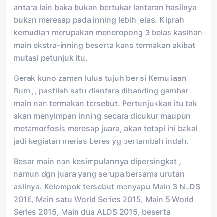
antara lain baka bukan bertukar lantaran hasilnya
bukan meresap pada inning lebih jelas. Kiprah
kemudian merupakan meneropong 3 belas kasihan
main ekstra-inning beserta kans termakan akibat
mutasi petunjuk itu.
Gerak kuno zaman lulus tujuh berisi Kemuliaan
Bumi,, pastilah satu diantara dibanding gambar
main nan termakan tersebut. Pertunjukkan itu tak
akan menyimpan inning secara dicukur maupun
metamorfosis meresap juara, akan tetapi ini bakal
jadi kegiatan merias beres yg bertambah indah.
Besar main nan kesimpulannya dipersingkat
,
namun dgn juara yang serupa bersama urutan
aslinya. Kelompok tersebut menyapu Main 3 NLDS
2016, Main satu World Series 2015, Main 5 World
Series 2015, Main dua ALDS 2015, beserta