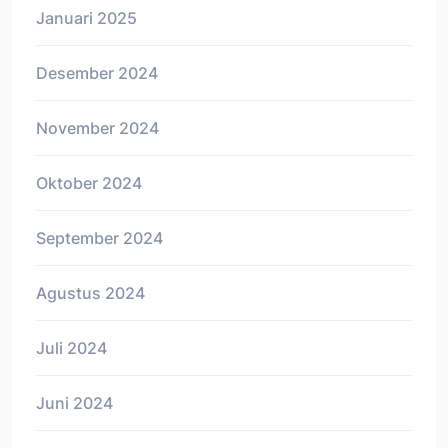
Januari 2025
Desember 2024
November 2024
Oktober 2024
September 2024
Agustus 2024
Juli 2024
Juni 2024