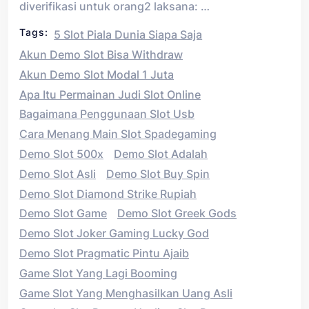
diverifikasi untuk orang2 laksana: …
Tags:
5 Slot Piala Dunia Siapa Saja
Akun Demo Slot Bisa Withdraw
Akun Demo Slot Modal 1 Juta
Apa Itu Permainan Judi Slot Online
Bagaimana Penggunaan Slot Usb
Cara Menang Main Slot Spadegaming
Demo Slot 500x
Demo Slot Adalah
Demo Slot Asli
Demo Slot Buy Spin
Demo Slot Diamond Strike Rupiah
Demo Slot Game
Demo Slot Greek Gods
Demo Slot Joker Gaming Lucky God
Demo Slot Pragmatic Pintu Ajaib
Game Slot Yang Lagi Booming
Game Slot Yang Menghasilkan Uang Asli