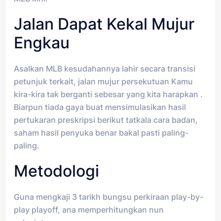
Jalan Dapat Kekal Mujur
Engkau
Asalkan MLB kesudahannya lahir secara transisi
petunjuk terkait, jalan mujur persekutuan Kamu
kira-kira tak berganti sebesar yang kita harapkan .
Biarpun tiada gaya buat mensimulasikan hasil
pertukaran preskripsi berikut tatkala cara badan,
saham hasil penyuka benar bakal pasti paling-
paling.
Metodologi
Guna mengkaji 3 tarikh bungsu perkiraan play-by-
play playoff, ana memperhitungkan nun