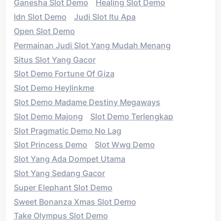
Ganesha Slot Demo
Healing Slot Demo
Idn Slot Demo
Judi Slot Itu Apa
Open Slot Demo
Permainan Judi Slot Yang Mudah Menang
Situs Slot Yang Gacor
Slot Demo Fortune Of Giza
Slot Demo Heylinkme
Slot Demo Madame Destiny Megaways
Slot Demo Majong
Slot Demo Terlengkap
Slot Pragmatic Demo No Lag
Slot Princess Demo
Slot Wwg Demo
Slot Yang Ada Dompet Utama
Slot Yang Sedang Gacor
Super Elephant Slot Demo
Sweet Bonanza Xmas Slot Demo
Take Olympus Slot Demo