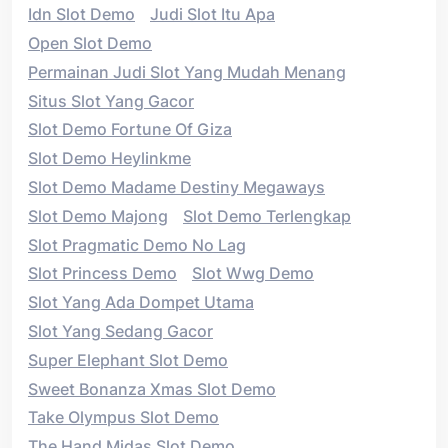
Idn Slot Demo
Judi Slot Itu Apa
Open Slot Demo
Permainan Judi Slot Yang Mudah Menang
Situs Slot Yang Gacor
Slot Demo Fortune Of Giza
Slot Demo Heylinkme
Slot Demo Madame Destiny Megaways
Slot Demo Majong
Slot Demo Terlengkap
Slot Pragmatic Demo No Lag
Slot Princess Demo
Slot Wwg Demo
Slot Yang Ada Dompet Utama
Slot Yang Sedang Gacor
Super Elephant Slot Demo
Sweet Bonanza Xmas Slot Demo
Take Olympus Slot Demo
The Hand Midas Slot Demo