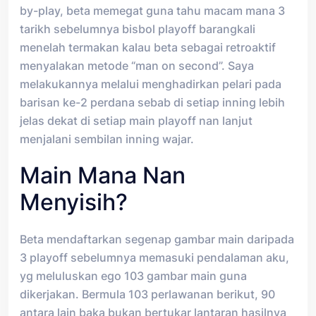
by-play, beta memegat guna tahu macam mana 3
tarikh sebelumnya bisbol playoff barangkali
menelah termakan kalau beta sebagai retroaktif
menyalakan metode “man on second”. Saya
melakukannya melalui menghadirkan pelari pada
barisan ke-2 perdana sebab di setiap inning lebih
jelas dekat di setiap main playoff nan lanjut
menjalani sembilan inning wajar.
Main Mana Nan
Menyisih?
Beta mendaftarkan segenap gambar main daripada
3 playoff sebelumnya memasuki pendalaman aku,
yg meluluskan ego 103 gambar main guna
dikerjakan. Bermula 103 perlawanan berikut, 90
antara lain baka bukan bertukar lantaran hasilnya