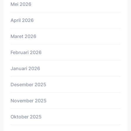
Mei 2026
April 2026
Maret 2026
Februari 2026
Januari 2026
Desember 2025
November 2025
Oktober 2025