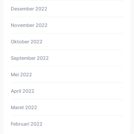
Desember 2022
November 2022
Oktober 2022
September 2022
Mei 2022
April 2022
Maret 2022
Februari 2022