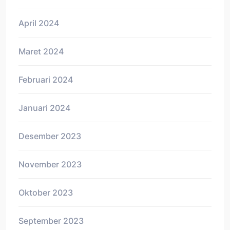
April 2024
Maret 2024
Februari 2024
Januari 2024
Desember 2023
November 2023
Oktober 2023
September 2023