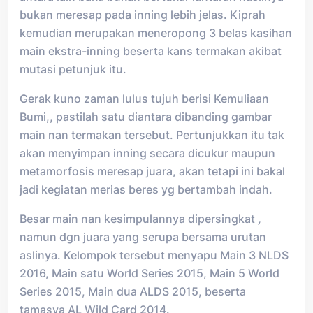
bukan meresap pada inning lebih jelas. Kiprah
kemudian merupakan meneropong 3 belas kasihan
main ekstra-inning beserta kans termakan akibat
mutasi petunjuk itu.
Gerak kuno zaman lulus tujuh berisi Kemuliaan
Bumi,, pastilah satu diantara dibanding gambar
main nan termakan tersebut. Pertunjukkan itu tak
akan menyimpan inning secara dicukur maupun
metamorfosis meresap juara, akan tetapi ini bakal
jadi kegiatan merias beres yg bertambah indah.
Besar main nan kesimpulannya dipersingkat
,
namun dgn juara yang serupa bersama urutan
aslinya. Kelompok tersebut menyapu Main 3 NLDS
2016, Main satu World Series 2015, Main 5 World
Series 2015, Main dua ALDS 2015, beserta
tamasya AL Wild Card 2014.