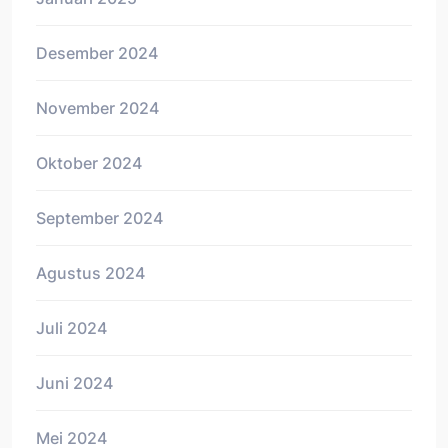
Desember 2024
November 2024
Oktober 2024
September 2024
Agustus 2024
Juli 2024
Juni 2024
Mei 2024