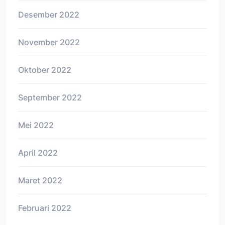
Desember 2022
November 2022
Oktober 2022
September 2022
Mei 2022
April 2022
Maret 2022
Februari 2022