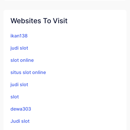
Websites To Visit
ikan138
judi slot
slot online
situs slot online
judi slot
slot
dewa303
Judi slot