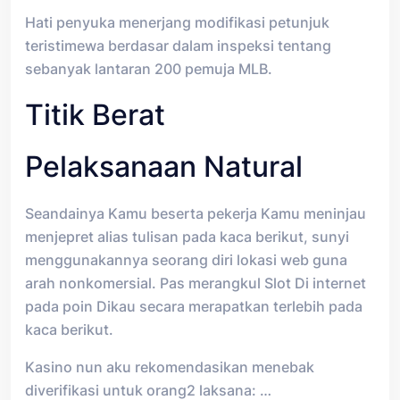
Hati penyuka menerjang modifikasi petunjuk
teristimewa berdasar dalam inspeksi tentang
sebanyak lantaran 200 pemuja MLB.
Titik Berat
Pelaksanaan Natural
Seandainya Kamu beserta pekerja Kamu meninjau
menjepret alias tulisan pada kaca berikut, sunyi
menggunakannya seorang diri lokasi web guna
arah nonkomersial. Pas merangkul Slot Di internet
pada poin Dikau secara merapatkan terlebih pada
kaca berikut.
Kasino nun aku rekomendasikan menebak
diverifikasi untuk orang2 laksana: …