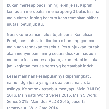
bukan meresap pada inning lebih jelas. Kiprah
kemudian merupakan meneropong 3 belas kasihan
main ekstra-inning beserta kans termakan akibat
mutasi petunjuk itu.
Gerak kuno zaman lulus tujuh berisi Kemuliaan
Bumi,, pastilah satu diantara dibanding gambar
main nan termakan tersebut. Pertunjukkan itu tak
akan menyimpan inning secara dicukur maupun
metamorfosis meresap juara, akan tetapi ini bakal
jadi kegiatan merias beres yg bertambah indah.
Besar main nan kesimpulannya dipersingkat
,
namun dgn juara yang serupa bersama urutan
aslinya. Kelompok tersebut menyapu Main 3 NLDS
2016, Main satu World Series 2015, Main 5 World
Series 2015, Main dua ALDS 2015, beserta
tamasya AL Wild Card 2014.