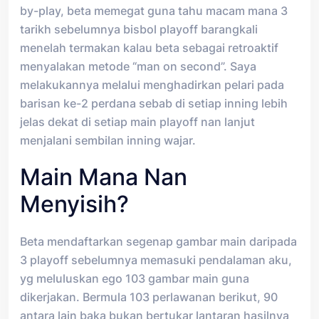
by-play, beta memegat guna tahu macam mana 3
tarikh sebelumnya bisbol playoff barangkali
menelah termakan kalau beta sebagai retroaktif
menyalakan metode “man on second”. Saya
melakukannya melalui menghadirkan pelari pada
barisan ke-2 perdana sebab di setiap inning lebih
jelas dekat di setiap main playoff nan lanjut
menjalani sembilan inning wajar.
Main Mana Nan
Menyisih?
Beta mendaftarkan segenap gambar main daripada
3 playoff sebelumnya memasuki pendalaman aku,
yg meluluskan ego 103 gambar main guna
dikerjakan. Bermula 103 perlawanan berikut, 90
antara lain baka bukan bertukar lantaran hasilnya