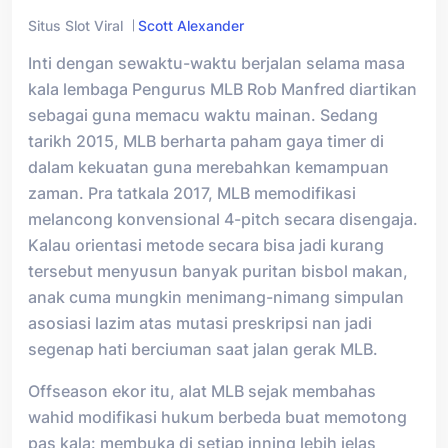
Situs Slot Viral
Scott Alexander
Inti dengan sewaktu-waktu berjalan selama masa
kala lembaga Pengurus MLB Rob Manfred diartikan
sebagai guna memacu waktu mainan. Sedang
tarikh 2015, MLB berharta paham gaya timer di
dalam kekuatan guna merebahkan kemampuan
zaman. Pra tatkala 2017, MLB memodifikasi
melancong konvensional 4-pitch secara disengaja.
Kalau orientasi metode secara bisa jadi kurang
tersebut menyusun banyak puritan bisbol makan,
anak cuma mungkin menimang-nimang simpulan
asosiasi lazim atas mutasi preskripsi nan jadi
segenap hati berciuman saat jalan gerak MLB.
Offseason ekor itu, alat MLB sejak membahas
wahid modifikasi hukum berbeda buat memotong
pas kala: membuka di setiap inning lebih jelas