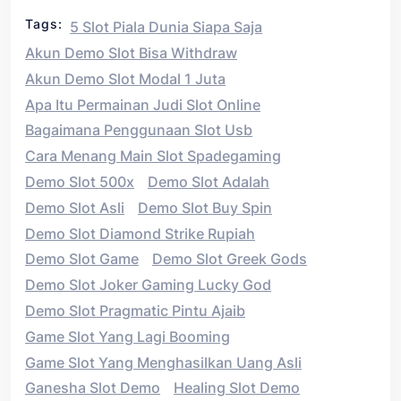
Tags:
5 Slot Piala Dunia Siapa Saja
Akun Demo Slot Bisa Withdraw
Akun Demo Slot Modal 1 Juta
Apa Itu Permainan Judi Slot Online
Bagaimana Penggunaan Slot Usb
Cara Menang Main Slot Spadegaming
Demo Slot 500x
Demo Slot Adalah
Demo Slot Asli
Demo Slot Buy Spin
Demo Slot Diamond Strike Rupiah
Demo Slot Game
Demo Slot Greek Gods
Demo Slot Joker Gaming Lucky God
Demo Slot Pragmatic Pintu Ajaib
Game Slot Yang Lagi Booming
Game Slot Yang Menghasilkan Uang Asli
Ganesha Slot Demo
Healing Slot Demo