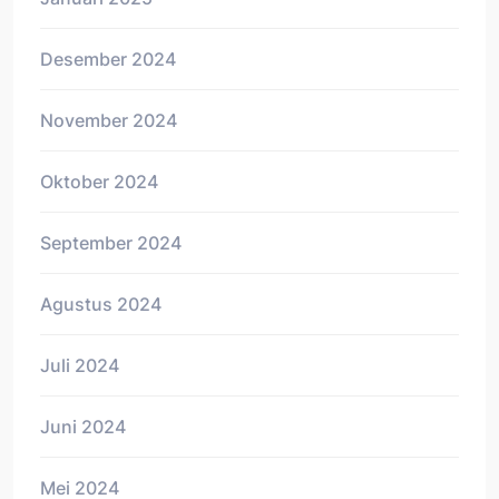
Desember 2024
November 2024
Oktober 2024
September 2024
Agustus 2024
Juli 2024
Juni 2024
Mei 2024