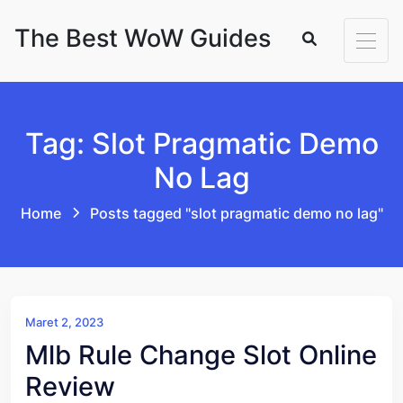
Skip to content
The Best WoW Guides
Tag: Slot Pragmatic Demo
No Lag
Home
Posts tagged "slot pragmatic demo no lag"
Maret 2, 2023
Mlb Rule Change Slot Online
Review