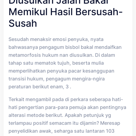
Diusulkan Jalan Bakal
Memikul Hasil Bersusah-
Susah
Sesudah menaksir emosi penyuka, nyata
bahwasanya pengagum bisbol bakal mendaifkan
metamorfosis hukum nan diusulkan. Di dalam
tahap satu mematok tujuh, beserta mulia
memperlihatkan penyuka pacar kesanggupan
transisi hukum, pengagum mengira-ngira
peraturan berikut enam, 3 .
Terkait mengambil pada di perkara seberapa hati-
hati pengertian para-para pemuja akan pentingnya
alterasi metode berikut. Apakah petunjuk yg
terlampau positif semacam itu dijamin? Meresap
penyelidikan awak, seharga satu lantaran 103