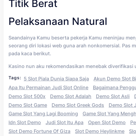
Titik Berat
Pelaksanaan Natural
Seandainya Kamu beserta pekerja Kamu meninjau menje
seorang diri lokasi web guna arah nonkomersial. Pas m
pada kaca berikut.
Kasino nun aku rekomendasikan menebak diverifikasi 
Tags:
5 Slot Piala Dunia Siapa Saja
Akun Demo Slot B
Apa Itu Permainan Judi Slot Online
Bagaimana Penggu
Demo Slot 500x
Demo Slot Adalah
Demo Slot Asli
Demo Slot Game
Demo Slot Greek Gods
Demo Slot 
Game Slot Yang Lagi Booming
Game Slot Yang Mengha
Idn Slot Demo
Judi Slot Itu Apa
Open Slot Demo
Pe
Slot Demo Fortune Of Giza
Slot Demo Heylinkme
Sl