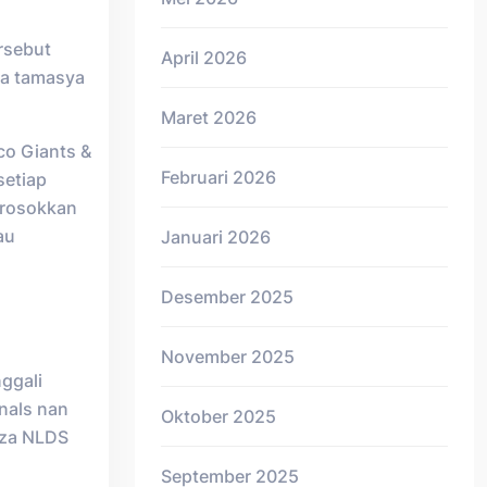
rsebut
April 2026
ta tamasya
Maret 2026
co Giants &
Februari 2026
setiap
merosokkan
au
Januari 2026
Desember 2025
November 2025
ggali
onals nan
Oktober 2025
nza NLDS
September 2025