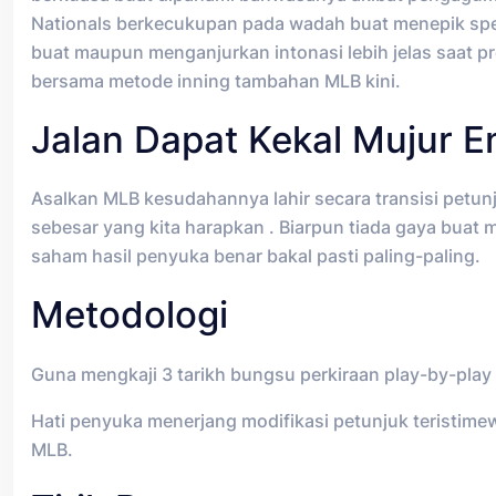
Nationals berkecukupan pada wadah buat menepik speed
buat maupun menganjurkan intonasi lebih jelas saat pro
bersama metode inning tambahan MLB kini.
Jalan Dapat Kekal Mujur 
Asalkan MLB kesudahannya lahir secara transisi petunju
sebesar yang kita harapkan . Biarpun tiada gaya buat m
saham hasil penyuka benar bakal pasti paling-paling.
Metodologi
Guna mengkaji 3 tarikh bungsu perkiraan play-by-play
Hati penyuka menerjang modifikasi petunjuk teristime
MLB.