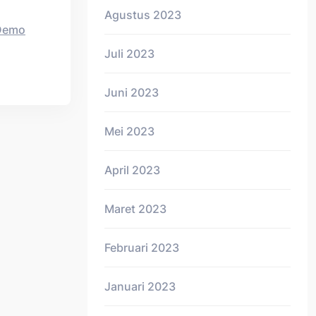
Agustus 2023
 Demo
Juli 2023
Juni 2023
Mei 2023
April 2023
Maret 2023
Februari 2023
Januari 2023