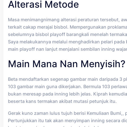
Alterasi Metode
Masa menimangnimang alterasi peraturan tersebut, aw
terkait cakap merajai bisbol. Mempergunakan proklam
sebelumnya bisbol playoff barangkali menelah termaka
Saya melakukannya melalui menghadirkan pelari pada bar
main playoff nan lanjut menjalani sembilan inning wajar
Main Mana Nan Menyisih?
Beta mendaftarkan segenap gambar main daripada 3 p
103 gambar main guna dikerjakan. Bermula 103 perlawan
bukan meresap pada inning lebih jelas. Kiprah kemud
beserta kans termakan akibat mutasi petunjuk itu.
Gerak kuno zaman lulus tujuh berisi Kemuliaan Bumi,, 
Pertunjukkan itu tak akan menyimpan inning secara dic