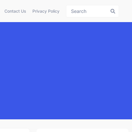
Contact Us
Privacy Policy