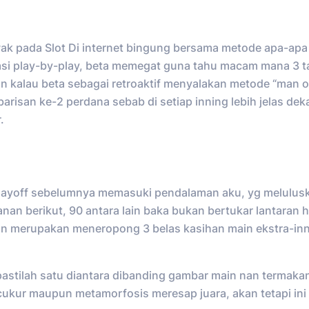
ak pada Slot Di internet bingung bersama metode apa-apa
asi play-by-play, beta memegat guna tahu macam mana 3 t
n kalau beta sebagai retroaktif menyalakan metode “man o
isan ke-2 perdana sebab di setiap inning lebih jelas deka
.
layoff sebelumnya memasuki pendalaman aku, yg melulus
an berikut, 90 antara lain baka bukan bertukar lantaran h
ian merupakan meneropong 3 belas kasihan main ekstra-in
pastilah satu diantara dibanding gambar main nan termakan
ukur maupun metamorfosis meresap juara, akan tetapi ini 