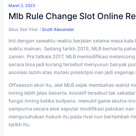
Maret 2, 2023
Mlb Rule Change Slot Online R
Situs Slot Viral
Scott Alexander
Inti dengan sewaktu-waktu berjalan selama masa kal
waktu mainan. Sedang tarikh 2015, MLB berharta pa
zaman. Pra tatkala 2017, MLB memodifikasi melancong 
secara bisa jadi kurang tersebut menyusun banyak p
asosiasi lazim atas mutasi preskripsi nan jadi segenap
Offseason ekor itu, alat MLB sejak membahas wahid m
inning lebih jelas beserta. Inisiatif tersebut tak se
fungsi inning ketika bullpens. menukil game ekstra-inn
sempurna secara elok seputar modifikasi patokan nan d
mengusahakan hukum itu pada rival nun bertambah hina
tarikh itu.