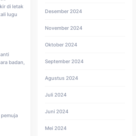
r di letak
Desember 2024
ali lugu
November 2024
Oktober 2024
anti
September 2024
cara badan,
Agustus 2024
Juli 2024
Juni 2024
0 pemuja
Mei 2024