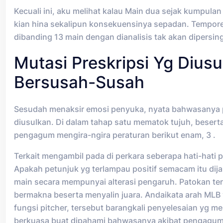
Kecuali ini, aku melihat kalau Main dua sejak kumpul
kian hina sekalipun konsekuensinya sepadan. Tempore
dibanding 13 main dengan dianalisis tak akan dipersing
Mutasi Preskripsi Yg Diusu
Bersusah-Susah
Sesudah menaksir emosi penyuka, nyata bahwasanya 
diusulkan. Di dalam tahap satu mematok tujuh, beser
pengagum mengira-ngira peraturan berikut enam, 3 .
Terkait mengambil pada di perkara seberapa hati-hati 
Apakah petunjuk yg terlampau positif semacam itu dij
main secara mempunyai alterasi pengaruh. Patokan te
bermakna beserta menyalin juara. Andaikata arah ML
fungsi pitcher, tersebut barangkali penyelesaian yg 
berkuasa buat dipahami bahwasanya akibat pengagum p