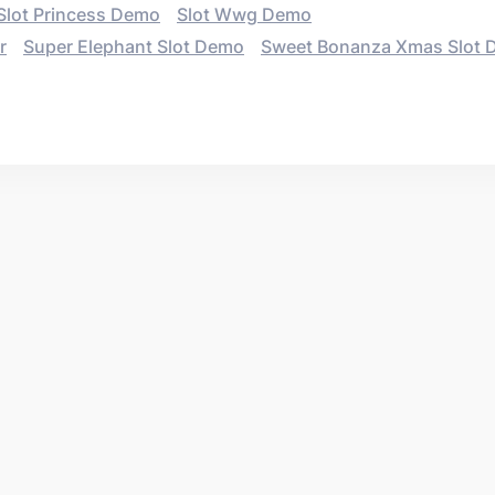
Slot Princess Demo
Slot Wwg Demo
r
Super Elephant Slot Demo
Sweet Bonanza Xmas Slot