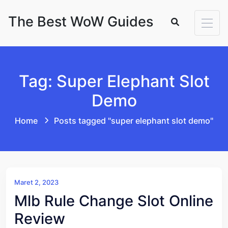
Skip to content
The Best WoW Guides
Tag: Super Elephant Slot
Demo
Home
Posts tagged "super elephant slot demo"
Maret 2, 2023
Mlb Rule Change Slot Online
Review