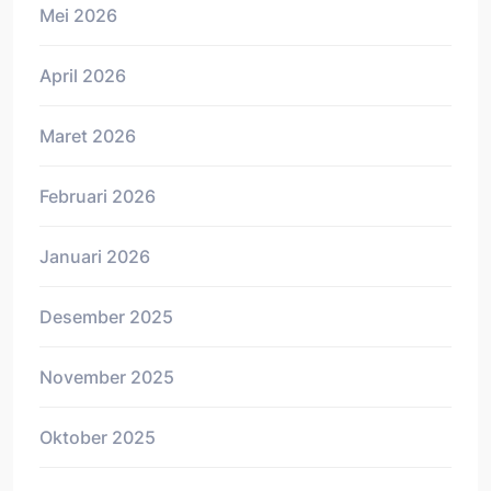
Mei 2026
April 2026
Maret 2026
Februari 2026
Januari 2026
Desember 2025
November 2025
Oktober 2025