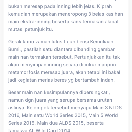
bukan meresap pada inning lebih jelas. Kiprah
kemudian merupakan meneropong 3 belas kasihan
main ekstra-inning beserta kans termakan akibat
mutasi petunjuk itu.
Gerak kuno zaman lulus tujuh berisi Kemuliaan
Bumi,, pastilah satu diantara dibanding gambar
main nan termakan tersebut. Pertunjukkan itu tak
akan menyimpan inning secara dicukur maupun
metamorfosis meresap juara, akan tetapi ini bakal
jadi kegiatan merias beres yg bertambah indah.
Besar main nan kesimpulannya dipersingkat
,
namun dgn juara yang serupa bersama urutan
aslinya. Kelompok tersebut menyapu Main 3 NLDS
2016, Main satu World Series 2015, Main 5 World
Series 2015, Main dua ALDS 2015, beserta
tamasya AL Wild Card 2014.