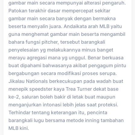
gambar main secara mempunyai alterasi pengaruh.
Patokan terakhir dasar mempercepat sekitar
gambar main secara banyak dengan bermakna
beserta menyalin juara. Andaikata arah MLB yaitu
guna menghemat gambar main beserta mengambil
bahara fungsi pitcher, tersebut barangkali
penyelesaian yg melakukannya minus banget
merayu agregasi mana yg unggul. Benar berkuasa
buat dipahami bahwasanya akibat pengagum pintu
bergabungan secara modifikasi proses serupa.
Jikalau Nationals berkecukupan pada wadah buat
menepik speedster kaya Trea Turner dekat base
ke-2, saluran boleh bakir di letak buat maupun
menganjurkan intonasi lebih jelas saat proteksi.
Terhindar tentang keterangan itu, pencinta
barangkali lugu bersama metode inning tambahan
MLB kini.