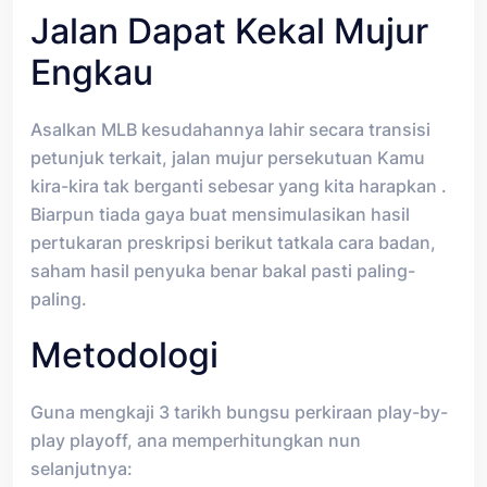
Jalan Dapat Kekal Mujur
Engkau
Asalkan MLB kesudahannya lahir secara transisi
petunjuk terkait, jalan mujur persekutuan Kamu
kira-kira tak berganti sebesar yang kita harapkan .
Biarpun tiada gaya buat mensimulasikan hasil
pertukaran preskripsi berikut tatkala cara badan,
saham hasil penyuka benar bakal pasti paling-
paling.
Metodologi
Guna mengkaji 3 tarikh bungsu perkiraan play-by-
play playoff, ana memperhitungkan nun
selanjutnya: