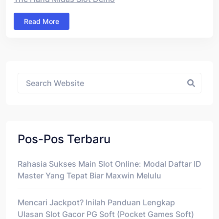
Read More
Asides
Pos-Pos Terbaru
Rahasia Sukses Main Slot Online: Modal Daftar ID
Master Yang Tepat Biar Maxwin Melulu
Mencari Jackpot? Inilah Panduan Lengkap
Ulasan Slot Gacor PG Soft (Pocket Games Soft)