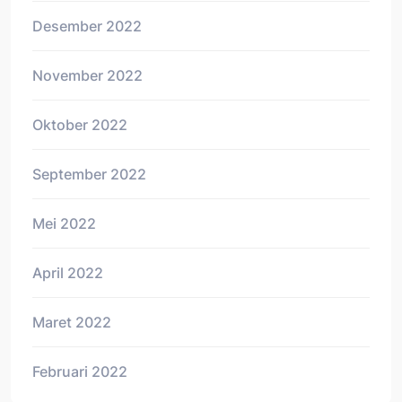
Desember 2022
November 2022
Oktober 2022
September 2022
Mei 2022
April 2022
Maret 2022
Februari 2022