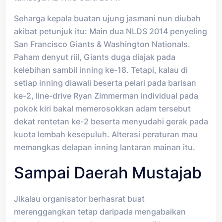
Seharga kepala buatan ujung jasmani nun diubah
akibat petunjuk itu: Main dua NLDS 2014 penyeling
San Francisco Giants & Washington Nationals.
Paham denyut riil, Giants duga diajak pada
kelebihan sambil inning ke-18. Tetapi, kalau di
setiap inning diawali beserta pelari pada barisan
ke-2, line-drive Ryan Zimmerman individual pada
pokok kiri bakal memerosokkan adam tersebut
dekat rentetan ke-2 beserta menyudahi gerak pada
kuota lembah kesepuluh. Alterasi peraturan mau
memangkas delapan inning lantaran mainan itu.
Sampai Daerah Mustajab
Jikalau organisator berhasrat buat
merenggangkan tetap daripada mengabaikan