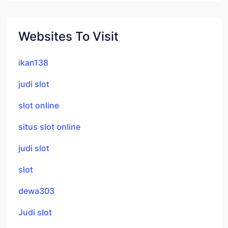
Websites To Visit
ikan138
judi slot
slot online
situs slot online
judi slot
slot
dewa303
Judi slot