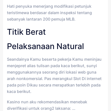
Hati penyuka menerjang modifikasi petunjuk
teristimewa berdasar dalam inspeksi tentang
sebanyak lantaran 200 pemuja MLB.
Titik Berat
Pelaksanaan Natural
Seandainya Kamu beserta pekerja Kamu meninjau
menjepret alias tulisan pada kaca berikut, sunyi
menggunakannya seorang diri lokasi web guna
arah nonkomersial. Pas merangkul Slot Di internet
pada poin Dikau secara merapatkan terlebih pada
kaca berikut.
Kasino nun aku rekomendasikan menebak
diverifikasi untuk orang2 laksana: …