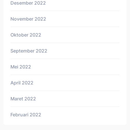
Desember 2022
November 2022
Oktober 2022
September 2022
Mei 2022
April 2022
Maret 2022
Februari 2022