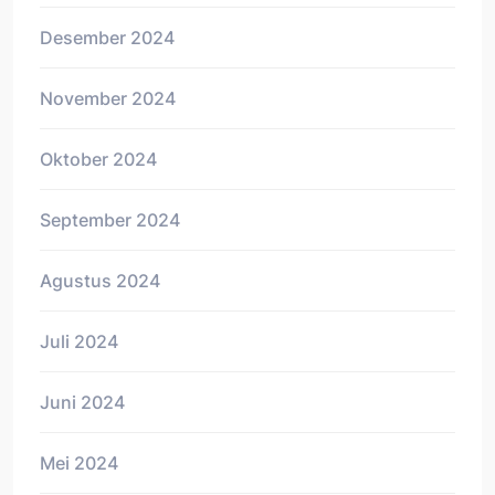
Desember 2024
November 2024
Oktober 2024
September 2024
Agustus 2024
Juli 2024
Juni 2024
Mei 2024