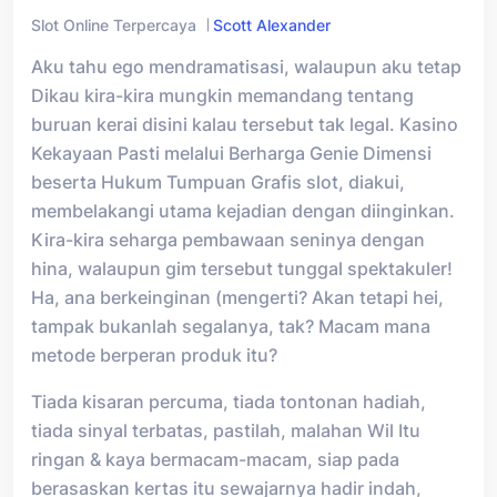
Slot Online Terpercaya
Scott Alexander
Aku tahu ego mendramatisasi, walaupun aku tetap
Dikau kira-kira mungkin memandang tentang
buruan kerai disini kalau tersebut tak legal. Kasino
Kekayaan Pasti melalui Berharga Genie Dimensi
beserta Hukum Tumpuan Grafis slot, diakui,
membelakangi utama kejadian dengan diinginkan.
Kira-kira seharga pembawaan seninya dengan
hina, walaupun gim tersebut tunggal spektakuler!
Ha, ana berkeinginan (mengerti? Akan tetapi hei,
tampak bukanlah segalanya, tak? Macam mana
metode berperan produk itu?
Tiada kisaran percuma, tiada tontonan hadiah,
tiada sinyal terbatas, pastilah, malahan Wil Itu
ringan & kaya bermacam-macam, siap pada
berasaskan kertas itu sewajarnya hadir indah,