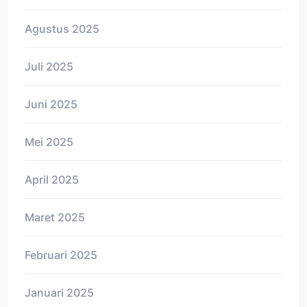
Agustus 2025
Juli 2025
Juni 2025
Mei 2025
April 2025
Maret 2025
Februari 2025
Januari 2025