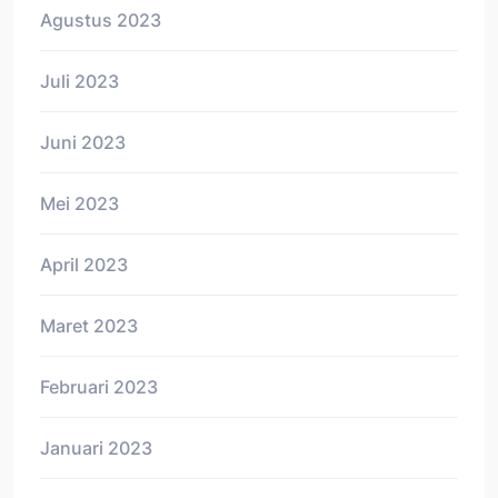
Agustus 2023
Juli 2023
Juni 2023
Mei 2023
April 2023
Maret 2023
Februari 2023
Januari 2023