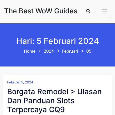
Skip to content
The Best WoW Guides
Hari: 5 Februari 2024
Home
2024
Februari
05
Februari 5, 2024
Borgata Remodel > Ulasan
Dan Panduan Slots
Terpercaya CQ9