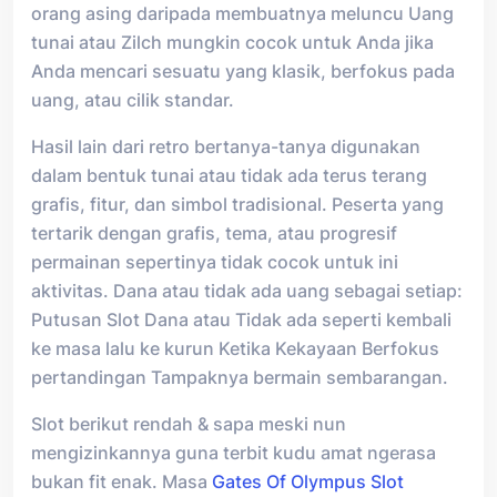
orang asing daripada membuatnya meluncu Uang
tunai atau Zilch mungkin cocok untuk Anda jika
Anda mencari sesuatu yang klasik, berfokus pada
uang, atau cilik standar.
Hasil lain dari retro bertanya-tanya digunakan
dalam bentuk tunai atau tidak ada terus terang
grafis, fitur, dan simbol tradisional. Peserta yang
tertarik dengan grafis, tema, atau progresif
permainan sepertinya tidak cocok untuk ini
aktivitas. Dana atau tidak ada uang sebagai setiap:
Putusan Slot Dana atau Tidak ada seperti kembali
ke masa lalu ke kurun Ketika Kekayaan Berfokus
pertandingan Tampaknya bermain sembarangan.
Slot berikut rendah & sapa meski nun
mengizinkannya guna terbit kudu amat ngerasa
bukan fit enak. Masa
Gates Of Olympus Slot