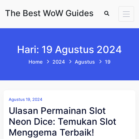
Skip to content
The Best WoW Guides
Hari: 19 Agustus 2024
Home
2024
Agustus
19
Agustus 19, 2024
Ulasan Permainan Slot
Neon Dice: Temukan Slot
Menggema Terbaik!