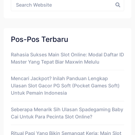
Pos-Pos Terbaru
Rahasia Sukses Main Slot Online: Modal Daftar ID
Master Yang Tepat Biar Maxwin Melulu
Mencari Jackpot? Inilah Panduan Lengkap
Ulasan Slot Gacor PG Soft (Pocket Games Soft)
Untuk Pemain Indonesia
Seberapa Menarik Sih Ulasan Spadegaming Baby
Cai Untuk Para Pecinta Slot Online?
Ritual Pagi Yang Bikin Semangat Kerja: Main Slot