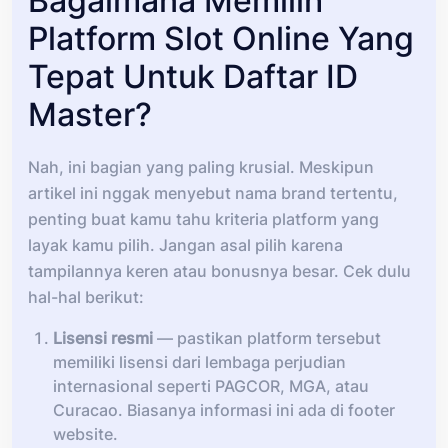
Bagaimana Memilih
Platform Slot Online Yang
Tepat Untuk Daftar ID
Master?
Nah, ini bagian yang paling krusial. Meskipun
artikel ini nggak menyebut nama brand tertentu,
penting buat kamu tahu kriteria platform yang
layak kamu pilih. Jangan asal pilih karena
tampilannya keren atau bonusnya besar. Cek dulu
hal-hal berikut:
Lisensi resmi
— pastikan platform tersebut
memiliki lisensi dari lembaga perjudian
internasional seperti PAGCOR, MGA, atau
Curacao. Biasanya informasi ini ada di footer
website.