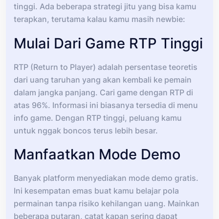
tinggi. Ada beberapa strategi jitu yang bisa kamu
terapkan, terutama kalau kamu masih newbie:
Mulai Dari Game RTP Tinggi
RTP (Return to Player) adalah persentase teoretis
dari uang taruhan yang akan kembali ke pemain
dalam jangka panjang. Cari game dengan RTP di
atas 96%. Informasi ini biasanya tersedia di menu
info game. Dengan RTP tinggi, peluang kamu
untuk nggak boncos terus lebih besar.
Manfaatkan Mode Demo
Banyak platform menyediakan mode demo gratis.
Ini kesempatan emas buat kamu belajar pola
permainan tanpa risiko kehilangan uang. Mainkan
beberapa putaran, catat kapan sering dapat