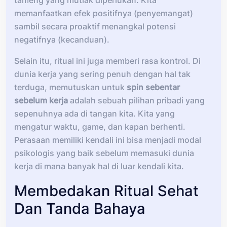
tameng yang mutlak diperlukan. Kita
memanfaatkan efek positifnya (penyemangat)
sambil secara proaktif menangkal potensi
negatifnya (kecanduan).
Selain itu, ritual ini juga memberi rasa kontrol. Di
dunia kerja yang sering penuh dengan hal tak
terduga, memutuskan untuk
spin sebentar
sebelum kerja
adalah sebuah pilihan pribadi yang
sepenuhnya ada di tangan kita. Kita yang
mengatur waktu, game, dan kapan berhenti.
Perasaan memiliki kendali ini bisa menjadi modal
psikologis yang baik sebelum memasuki dunia
kerja di mana banyak hal di luar kendali kita.
Membedakan Ritual Sehat
Dan Tanda Bahaya