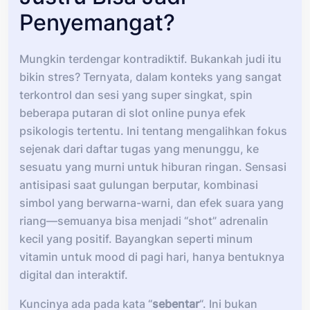
Penyemangat?
Mungkin terdengar kontradiktif. Bukankah judi itu
bikin stres? Ternyata, dalam konteks yang sangat
terkontrol dan sesi yang super singkat, spin
beberapa putaran di slot online punya efek
psikologis tertentu. Ini tentang mengalihkan fokus
sejenak dari daftar tugas yang menunggu, ke
sesuatu yang murni untuk hiburan ringan. Sensasi
antisipasi saat gulungan berputar, kombinasi
simbol yang berwarna-warni, dan efek suara yang
riang—semuanya bisa menjadi “shot” adrenalin
kecil yang positif. Bayangkan seperti minum
vitamin untuk mood di pagi hari, hanya bentuknya
digital dan interaktif.
Kuncinya ada pada kata “
sebentar
“. Ini bukan