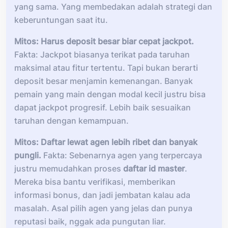
yang sama. Yang membedakan adalah strategi dan
keberuntungan saat itu.
Mitos: Harus deposit besar biar cepat jackpot.
Fakta: Jackpot biasanya terikat pada taruhan
maksimal atau fitur tertentu. Tapi bukan berarti
deposit besar menjamin kemenangan. Banyak
pemain yang main dengan modal kecil justru bisa
dapat jackpot progresif. Lebih baik sesuaikan
taruhan dengan kemampuan.
Mitos: Daftar lewat agen lebih ribet dan banyak
pungli.
Fakta: Sebenarnya agen yang terpercaya
justru memudahkan proses
daftar id master
.
Mereka bisa bantu verifikasi, memberikan
informasi bonus, dan jadi jembatan kalau ada
masalah. Asal pilih agen yang jelas dan punya
reputasi baik, nggak ada pungutan liar.