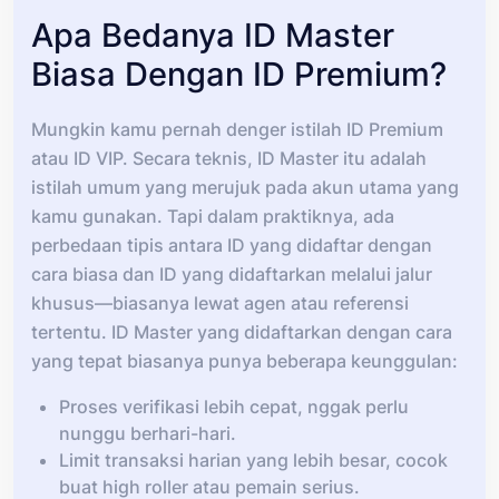
Apa Bedanya ID Master
Biasa Dengan ID Premium?
Mungkin kamu pernah denger istilah ID Premium
atau ID VIP. Secara teknis, ID Master itu adalah
istilah umum yang merujuk pada akun utama yang
kamu gunakan. Tapi dalam praktiknya, ada
perbedaan tipis antara ID yang didaftar dengan
cara biasa dan ID yang didaftarkan melalui jalur
khusus—biasanya lewat agen atau referensi
tertentu. ID Master yang didaftarkan dengan cara
yang tepat biasanya punya beberapa keunggulan:
Proses verifikasi lebih cepat, nggak perlu
nunggu berhari-hari.
Limit transaksi harian yang lebih besar, cocok
buat high roller atau pemain serius.