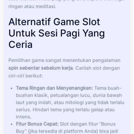
ringan atau meditasi.
Alternatif Game Slot
Untuk Sesi Pagi Yang
Ceria
Pemilihan game sangat menentukan pengalaman
spin sebentar sebelum kerja
. Carilah slot dengan
ciri-ciri berikut:
Tema Ringan dan Menyenangkan:
Tema buah-
buahan klasik, petualangan lucu, dunia bawah
laut yang indah, atau mitologi yang tidak terlalu
serius. Hindari tema yang terlalu gelap atau
intens.
Fitur Bonus Cepat:
Slot dengan fitur “Bonus
Buy” (jika tersedia di platform Anda) bisa jadi