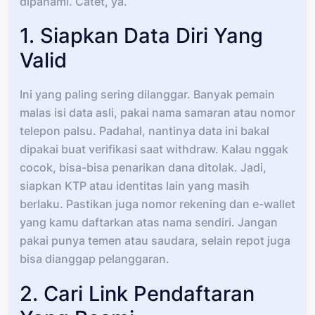
dipahami. Catet, ya.
1. Siapkan Data Diri Yang
Valid
Ini yang paling sering dilanggar. Banyak pemain
malas isi data asli, pakai nama samaran atau nomor
telepon palsu. Padahal, nantinya data ini bakal
dipakai buat verifikasi saat withdraw. Kalau nggak
cocok, bisa-bisa penarikan dana ditolak. Jadi,
siapkan KTP atau identitas lain yang masih
berlaku. Pastikan juga nomor rekening dan e-wallet
yang kamu daftarkan atas nama sendiri. Jangan
pakai punya temen atau saudara, selain repot juga
bisa dianggap pelanggaran.
2. Cari Link Pendaftaran