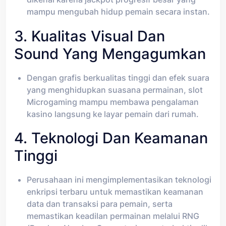
mampu mengubah hidup pemain secara instan.
3. Kualitas Visual Dan
Sound Yang Mengagumkan
Dengan grafis berkualitas tinggi dan efek suara
yang menghidupkan suasana permainan, slot
Microgaming mampu membawa pengalaman
kasino langsung ke layar pemain dari rumah.
4. Teknologi Dan Keamanan
Tinggi
Perusahaan ini mengimplementasikan teknologi
enkripsi terbaru untuk memastikan keamanan
data dan transaksi para pemain, serta
memastikan keadilan permainan melalui RNG