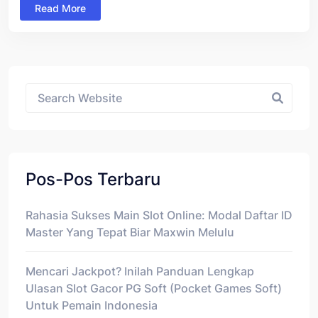
Read More
Asides
Pos-Pos Terbaru
Rahasia Sukses Main Slot Online: Modal Daftar ID
Master Yang Tepat Biar Maxwin Melulu
Mencari Jackpot? Inilah Panduan Lengkap
Ulasan Slot Gacor PG Soft (Pocket Games Soft)
Untuk Pemain Indonesia