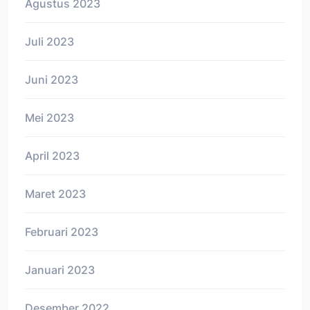
Agustus 2023
Juli 2023
Juni 2023
Mei 2023
April 2023
Maret 2023
Februari 2023
Januari 2023
Desember 2022