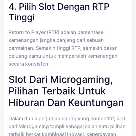
4. Pilih Slot Dengan RTP
Tinggi
Return to Player (RTP) adalah persentase
kemenangan jangka panjang dari sebuah
permainan. Semakin tinggi RTP, semakin besar
peluang kamu untuk memperoleh kemenangan
secara konsisten.
Slot Dari Microgaming,
Pilihan Terbaik Untuk
Hiburan Dan Keuntungan
Dalam dunia perjudian daring yang kompetitif, slot
dari Microgaming tampil sebagai salah satu pilihan
terbaik berkat kombinasi inovasi, kepercayaan,