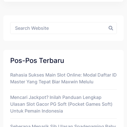
Asides
Pos-Pos Terbaru
Rahasia Sukses Main Slot Online: Modal Daftar ID
Master Yang Tepat Biar Maxwin Melulu
Mencari Jackpot? Inilah Panduan Lengkap
Ulasan Slot Gacor PG Soft (Pocket Games Soft)
Untuk Pemain Indonesia
Seberapa Menarik Sih Ulasan Spadegaming Baby