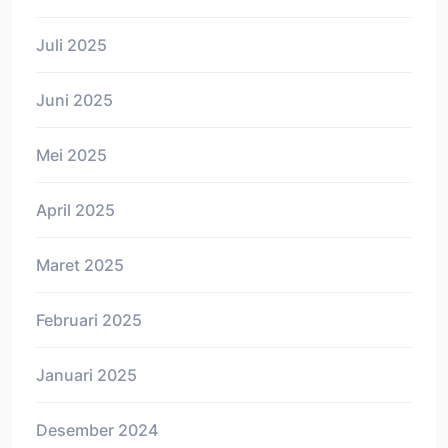
Juli 2025
Juni 2025
Mei 2025
April 2025
Maret 2025
Februari 2025
Januari 2025
Desember 2024