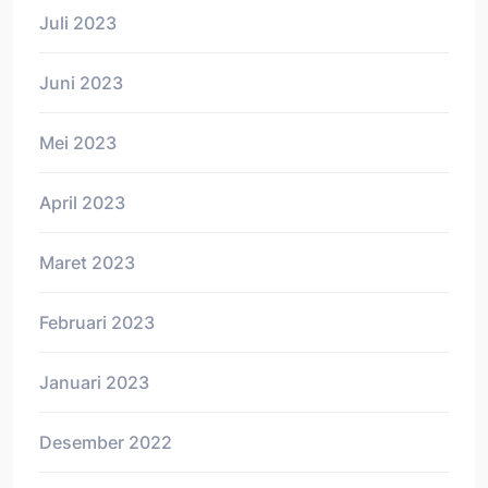
Juli 2023
Juni 2023
Mei 2023
April 2023
Maret 2023
Februari 2023
Januari 2023
Desember 2022