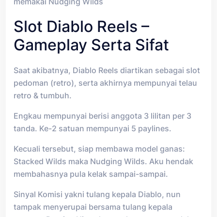
memakai Nudging Wilds
Slot Diablo Reels –
Gameplay Serta Sifat
Saat akibatnya, Diablo Reels diartikan sebagai slot
pedoman (retro), serta akhirnya mempunyai telau
retro & tumbuh.
Engkau mempunyai berisi anggota 3 lilitan per 3
tanda. Ke-2 satuan mempunyai 5 paylines.
Kecuali tersebut, siap membawa model ganas:
Stacked Wilds maka Nudging Wilds. Aku hendak
membahasnya pula kelak sampai-sampai.
Sinyal Komisi yakni tulang kepala Diablo, nun
tampak menyerupai bersama tulang kepala