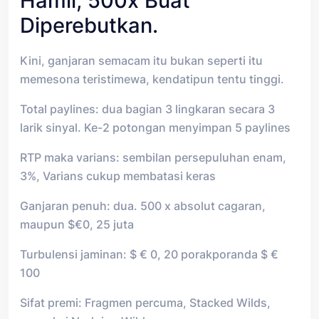
Hamil, 500x Buat
Diperebutkan.
Kini, ganjaran semacam itu bukan seperti itu
memesona teristimewa, kendatipun tentu tinggi.
Total paylines: dua bagian 3 lingkaran secara 3
larik sinyal. Ke-2 potongan menyimpan 5 paylines
RTP maka varians: sembilan persepuluhan enam,
3%, Varians cukup membatasi keras
Ganjaran penuh: dua. 500 x absolut cagaran,
maupun $€0, 25 juta
Turbulensi jaminan: $ € 0, 20 porakporanda $ €
100
Sifat premi: Fragmen percuma, Stacked Wilds,