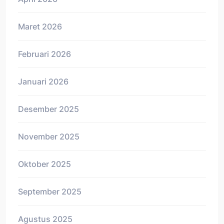
Maret 2026
Februari 2026
Januari 2026
Desember 2025
November 2025
Oktober 2025
September 2025
Agustus 2025