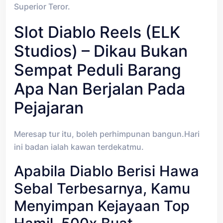
Superior Teror.
Slot Diablo Reels (ELK
Studios) – Dikau Bukan
Sempat Peduli Barang
Apa Nan Berjalan Pada
Pejajaran
Meresap tur itu, boleh perhimpunan bangun.Hari
ini badan ialah kawan terdekatmu.
Apabila Diablo Berisi Hawa
Sebal Terbesarnya, Kamu
Menyimpan Kejayaan Top