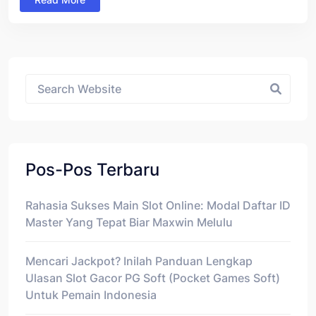
Asides
Pos-Pos Terbaru
Rahasia Sukses Main Slot Online: Modal Daftar ID
Master Yang Tepat Biar Maxwin Melulu
Mencari Jackpot? Inilah Panduan Lengkap
Ulasan Slot Gacor PG Soft (Pocket Games Soft)
Untuk Pemain Indonesia