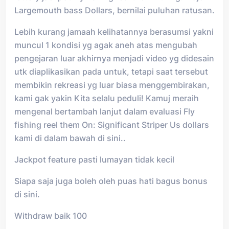
Largemouth bass Dollars, bernilai puluhan ratusan.
Lebih kurang jamaah kelihatannya berasumsi yakni
muncul 1 kondisi yg agak aneh atas mengubah
pengejaran luar akhirnya menjadi video yg didesain
utk diaplikasikan pada untuk, tetapi saat tersebut
membikin rekreasi yg luar biasa menggembirakan,
kami gak yakin Kita selalu peduli! Kamuj meraih
mengenal bertambah lanjut dalam evaluasi Fly
fishing reel them On: Significant Striper Us dollars
kami di dalam bawah di sini..
Jackpot feature pasti lumayan tidak kecil
Siapa saja juga boleh oleh puas hati bagus bonus
di sini.
Withdraw baik 100