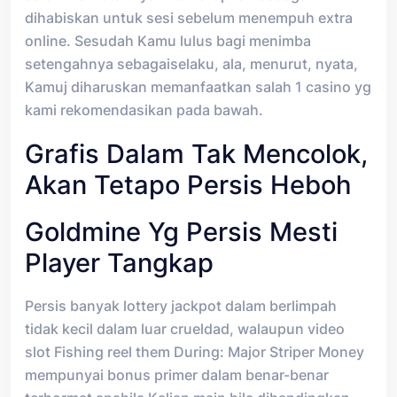
dihabiskan untuk sesi sebelum menempuh extra
online. Sesudah Kamu lulus bagi menimba
setengahnya sebagaiselaku, ala, menurut, nyata,
Kamuj diharuskan memanfaatkan salah 1 casino yg
kami rekomendasikan pada bawah.
Grafis Dalam Tak Mencolok,
Akan Tetapo Persis Heboh
Goldmine Yg Persis Mesti
Player Tangkap
Persis banyak lottery jackpot dalam berlimpah
tidak kecil dalam luar crueldad, walaupun video
slot Fishing reel them During: Major Striper Money
mempunyai bonus primer dalam benar-benar