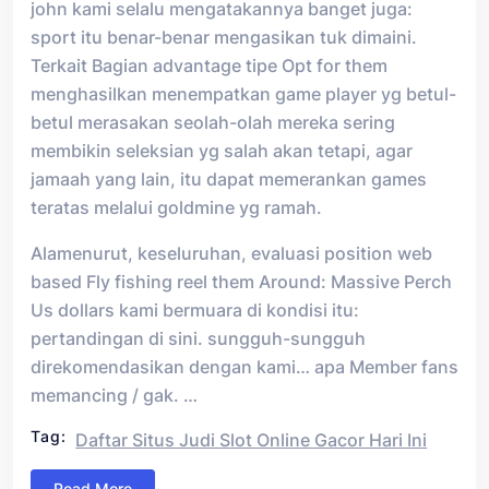
john kami selalu mengatakannya banget juga:
sport itu benar-benar mengasikan tuk dimaini.
Terkait Bagian advantage tipe Opt for them
menghasilkan menempatkan game player yg betul-
betul merasakan seolah-olah mereka sering
membikin seleksian yg salah akan tetapi, agar
jamaah yang lain, itu dapat memerankan games
teratas melalui goldmine yg ramah.
Alamenurut, keseluruhan, evaluasi position web
based Fly fishing reel them Around: Massive Perch
Us dollars kami bermuara di kondisi itu:
pertandingan di sini. sungguh-sungguh
direkomendasikan dengan kami… apa Member fans
memancing / gak. …
Tag:
Daftar Situs Judi Slot Online Gacor Hari Ini
Read More