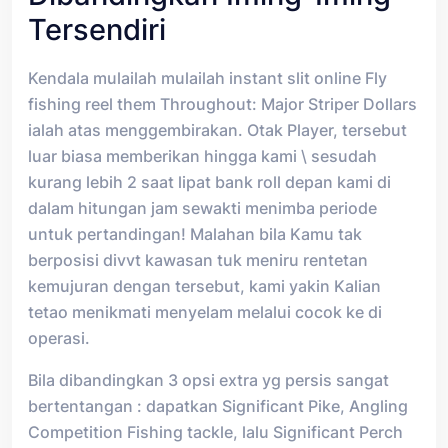
Tersendiri
Kendala mulailah mulailah instant slit online Fly
fishing reel them Throughout: Major Striper Dollars
ialah atas menggembirakan. Otak Player, tersebut
luar biasa memberikan hingga kami \ sesudah
kurang lebih 2 saat lipat bank roll depan kami di
dalam hitungan jam sewakti menimba periode
untuk pertandingan! Malahan bila Kamu tak
berposisi divvt kawasan tuk meniru rentetan
kemujuran dengan tersebut, kami yakin Kalian
tetao menikmati menyelam melalui cocok ke di
operasi.
Bila dibandingkan 3 opsi extra yg persis sangat
bertentangan : dapatkan Significant Pike, Angling
Competition Fishing tackle, lalu Significant Perch