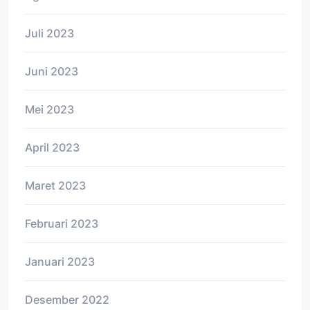
Juli 2023
Juni 2023
Mei 2023
April 2023
Maret 2023
Februari 2023
Januari 2023
Desember 2022