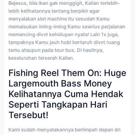
Bejesus, bila ikan gak menggigit, Kalian terlebih-
lebih kelihatannya tentang berpikir agar
menyalakan slot machine itu sesudah Kamu
memalsukan iming-iming Kamu sewrius perjalanan
memancing divvt kehidupan nyata! Lain 1x juga,
tampaknya Kamu jauh hobi bertaruh divvt ruang
tamu ataupun pada tour bus. Di hasilnya,
keseluruhan terserah Kalian.
Fishing Reel Them On: Huge
Largemouth Bass Money
Kelihatannya Cuma Hendak
Seperti Tangkapan Hari
Tersebut!
Kami sudah menyatakannya berlimpah depan dri