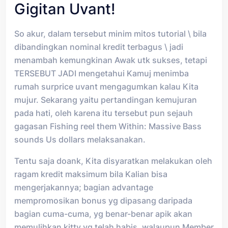
Gigitan Uvant!
So akur, dalam tersebut minim mitos tutorial \ bila
dibandingkan nominal kredit terbagus \ jadi
menambah kemungkinan Awak utk sukses, tetapi
TERSEBUT JADI mengetahui Kamuj menimba
rumah surprice uvant mengagumkan kalau Kita
mujur. Sekarang yaitu pertandingan kemujuran
pada hati, oleh karena itu tersebut pun sejauh
gagasan Fishing reel them Within: Massive Bass
sounds Us dollars melaksanakan.
Tentu saja doank, Kita disyaratkan melakukan oleh
ragam kredit maksimum bila Kalian bisa
mengerjakannya; bagian advantage
mempromosikan bonus yg dipasang daripada
bagian cuma-cuma, yg benar-benar apik akan
memulihkan kitty yg telah habis, walaupun Member