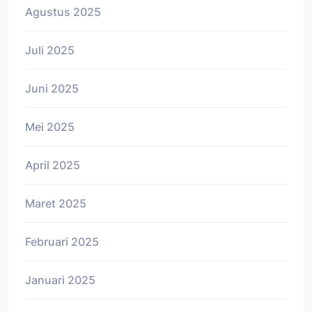
Agustus 2025
Juli 2025
Juni 2025
Mei 2025
April 2025
Maret 2025
Februari 2025
Januari 2025