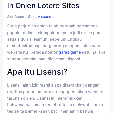
In Onlen Lotere Sites
Slot Gacor
Scott Alexander
Situs perjudian onlen telah berubah bertambah
populer dalam kelompok penyuka judi onlen pada
segala dunia. Namun, sebelum Engkau
memutuskan bagi bergabung dengan salah satu
website itu, berada nomor
garasigame
satu hal apa
sangat esensial bagi dicermati: lisensi.
Apa Itu Lisensi?
Lisensi ialah izin resmi siapa diserahkan dengan
otoritas perjudian untuk mengoperasikan website
taruhan onlen. Lisensi ini menunjukkan
bahwasanya laman tersebut telah melewati aneka
tes serta pemeriksaan bagi menjamin bahwa