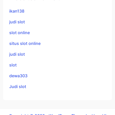
ikan138
judi slot
slot online
situs slot online
judi slot
slot
dewa303
Judi slot