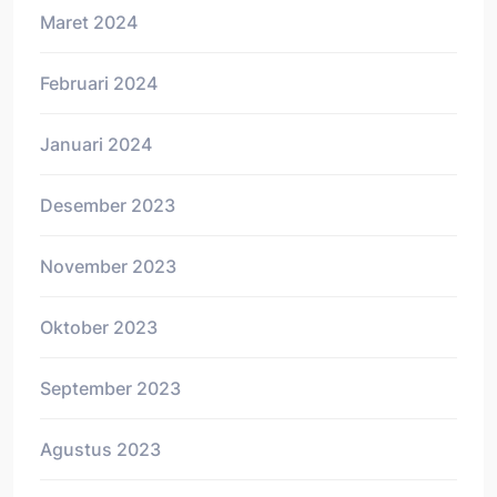
Maret 2024
Februari 2024
Januari 2024
Desember 2023
November 2023
Oktober 2023
September 2023
Agustus 2023