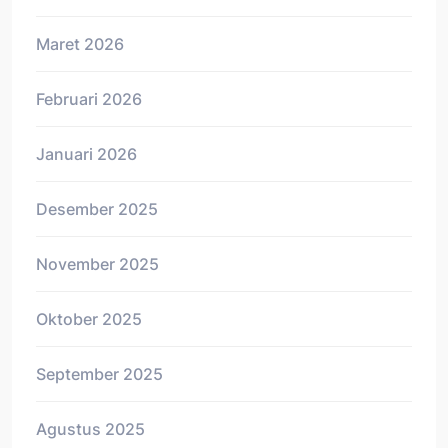
Maret 2026
Februari 2026
Januari 2026
Desember 2025
November 2025
Oktober 2025
September 2025
Agustus 2025