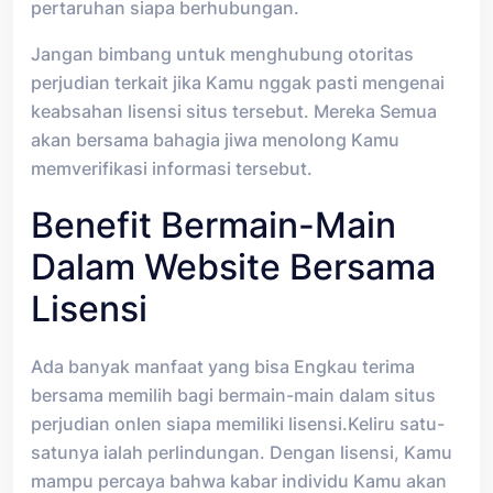
pertaruhan siapa berhubungan.
Jangan bimbang untuk menghubung otoritas
perjudian terkait jika Kamu nggak pasti mengenai
keabsahan lisensi situs tersebut. Mereka Semua
akan bersama bahagia jiwa menolong Kamu
memverifikasi informasi tersebut.
Benefit Bermain-Main
Dalam Website Bersama
Lisensi
Ada banyak manfaat yang bisa Engkau terima
bersama memilih bagi bermain-main dalam situs
perjudian onlen siapa memiliki lisensi.Keliru satu-
satunya ialah perlindungan. Dengan lisensi, Kamu
mampu percaya bahwa kabar individu Kamu akan