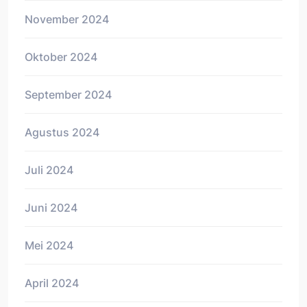
November 2024
Oktober 2024
September 2024
Agustus 2024
Juli 2024
Juni 2024
Mei 2024
April 2024