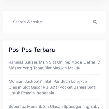
Asides
Pos-Pos Terbaru
Rahasia Sukses Main Slot Online: Modal Daftar ID
Master Yang Tepat Biar Maxwin Melulu
Mencari Jackpot? Inilah Panduan Lengkap
Ulasan Slot Gacor PG Soft (Pocket Games Soft)
Untuk Pemain Indonesia
Seberapa Menarik Sih Ulasan Spadegaming Baby