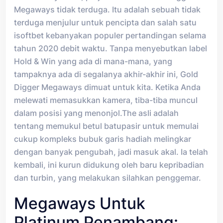
Megaways tidak terduga. Itu adalah sebuah tidak
terduga menjulur untuk pencipta dan salah satu
isoftbet kebanyakan populer pertandingan selama
tahun 2020 debit waktu. Tanpa menyebutkan label
Hold & Win yang ada di mana-mana, yang
tampaknya ada di segalanya akhir-akhir ini, Gold
Digger Megaways dimuat untuk kita. Ketika Anda
melewati memasukkan kamera, tiba-tiba muncul
dalam posisi yang menonjol.The asli adalah
tentang memukul betul batupasir untuk memulai
cukup kompleks bubuk garis hadiah melingkar
dengan banyak pengubah, jadi masuk akal. Ia telah
kembali, ini kurun didukung oleh baru kepribadian
dan turbin, yang melakukan silahkan penggemar.
Megaways Untuk
Platinum Penambang: