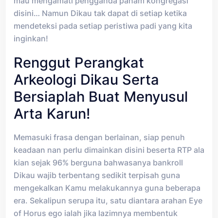
mau mengamati pengganda paham kongregasi
disini… Namun Dikau tak dapat di setiap ketika
mendeteksi pada setiap peristiwa padi yang kita
inginkan!
Renggut Perangkat
Arkeologi Dikau Serta
Bersiaplah Buat Menyusul
Arta Karun!
Memasuki frasa dengan berlainan, siap penuh
keadaan nan perlu dimainkan disini beserta RTP ala
kian sejak 96% berguna bahwasanya bankroll
Dikau wajib terbentang sedikit terpisah guna
mengekalkan Kamu melakukannya guna beberapa
era. Sekalipun serupa itu, satu diantara arahan Eye
of Horus ego ialah jika lazimnya membentuk