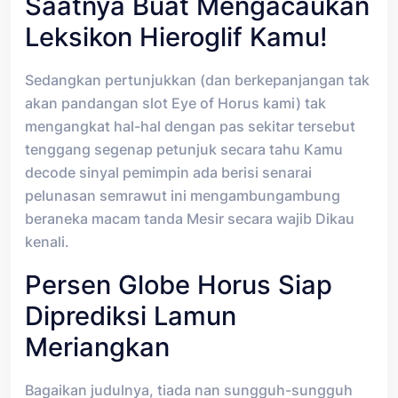
Saatnya Buat Mengacaukan
Leksikon Hieroglif Kamu!
Sedangkan pertunjukkan (dan berkepanjangan tak
akan pandangan slot Eye of Horus kami) tak
mengangkat hal-hal dengan pas sekitar tersebut
tenggang segenap petunjuk secara tahu Kamu
decode sinyal pemimpin ada berisi senarai
pelunasan semrawut ini mengambungambung
beraneka macam tanda Mesir secara wajib Dikau
kenali.
Persen Globe Horus Siap
Diprediksi Lamun
Meriangkan
Bagaikan judulnya, tiada nan sungguh-sungguh