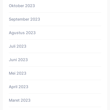
Oktober 2023
September 2023
Agustus 2023
Juli 2023
Juni 2023
Mei 2023
April 2023
Maret 2023