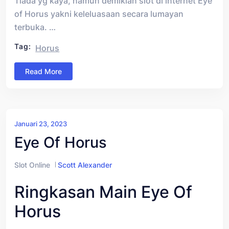
Tiada yg kaya, namun demikian slot di internet Eye
of Horus yakni keleluasaan secara lumayan
terbuka. …
Tag:
Horus
Read More
Januari 23, 2023
Eye Of Horus
Slot Online
Scott Alexander
Ringkasan Main Eye Of
Horus