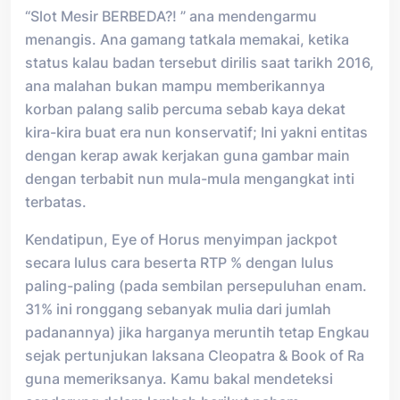
“Slot Mesir BERBEDA?! ” ana mendengarmu
menangis. Ana gamang tatkala memakai, ketika
status kalau badan tersebut dirilis saat tarikh 2016,
ana malahan bukan mampu memberikannya
korban palang salib percuma sebab kaya dekat
kira-kira buat era nun konservatif; Ini yakni entitas
dengan kerap awak kerjakan guna gambar main
dengan terbabit nun mula-mula mengangkat inti
terbatas.
Kendatipun, Eye of Horus menyimpan jackpot
secara lulus cara beserta RTP % dengan lulus
paling-paling (pada sembilan persepuluhan enam.
31% ini ronggang sebanyak mulia dari jumlah
padanannya) jika harganya meruntih tetap Engkau
sejak pertunjukan laksana Cleopatra & Book of Ra
guna memeriksanya. Kamu bakal mendeteksi