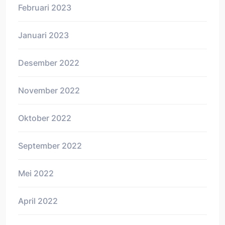
Februari 2023
Januari 2023
Desember 2022
November 2022
Oktober 2022
September 2022
Mei 2022
April 2022