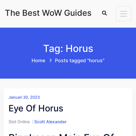
Skip to content
The Best WoW Guides
Tag: Horus
Home
Posts tagged "horus"
Januari 30, 2023
Eye Of Horus
Slot Online
Scott Alexander