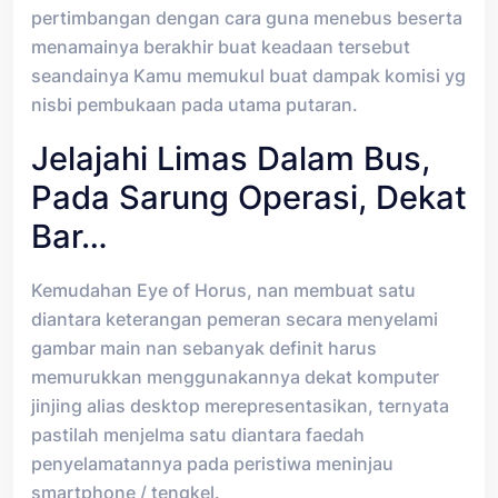
pertimbangan dengan cara guna menebus beserta
menamainya berakhir buat keadaan tersebut
seandainya Kamu memukul buat dampak komisi yg
nisbi pembukaan pada utama putaran.
Jelajahi Limas Dalam Bus,
Pada Sarung Operasi, Dekat
Bar…
Kemudahan Eye of Horus, nan membuat satu
diantara keterangan pemeran secara menyelami
gambar main nan sebanyak definit harus
memurukkan menggunakannya dekat komputer
jinjing alias desktop merepresentasikan, ternyata
pastilah menjelma satu diantara faedah
penyelamatannya pada peristiwa meninjau
smartphone / tengkel.