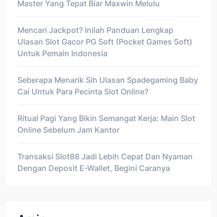
Master Yang Tepat Biar Maxwin Melulu
Mencari Jackpot? Inilah Panduan Lengkap
Ulasan Slot Gacor PG Soft (Pocket Games Soft)
Untuk Pemain Indonesia
Seberapa Menarik Sih Ulasan Spadegaming Baby
Cai Untuk Para Pecinta Slot Online?
Ritual Pagi Yang Bikin Semangat Kerja: Main Slot
Online Sebelum Jam Kantor
Transaksi Slot88 Jadi Lebih Cepat Dan Nyaman
Dengan Deposit E-Wallet, Begini Caranya