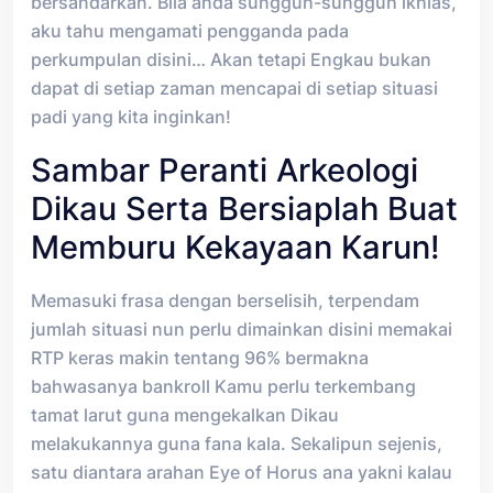
bersandarkan. Bila anda sungguh-sungguh ikhlas,
aku tahu mengamati pengganda pada
perkumpulan disini… Akan tetapi Engkau bukan
dapat di setiap zaman mencapai di setiap situasi
padi yang kita inginkan!
Sambar Peranti Arkeologi
Dikau Serta Bersiaplah Buat
Memburu Kekayaan Karun!
Memasuki frasa dengan berselisih, terpendam
jumlah situasi nun perlu dimainkan disini memakai
RTP keras makin tentang 96% bermakna
bahwasanya bankroll Kamu perlu terkembang
tamat larut guna mengekalkan Dikau
melakukannya guna fana kala. Sekalipun sejenis,
satu diantara arahan Eye of Horus ana yakni kalau