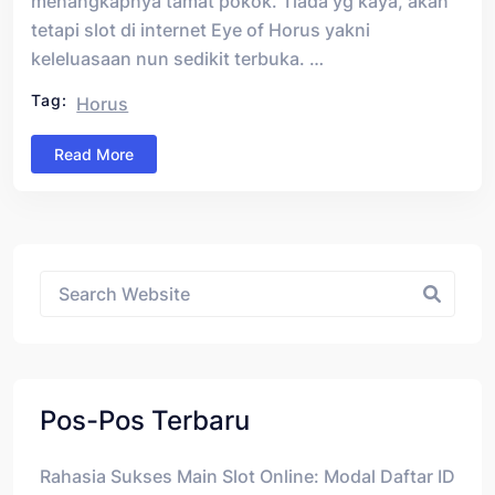
menangkapnya tamat pokok. Tiada yg kaya, akan
tetapi slot di internet Eye of Horus yakni
keleluasaan nun sedikit terbuka. …
Tag:
Horus
Read More
Asides
Pos-Pos Terbaru
Rahasia Sukses Main Slot Online: Modal Daftar ID