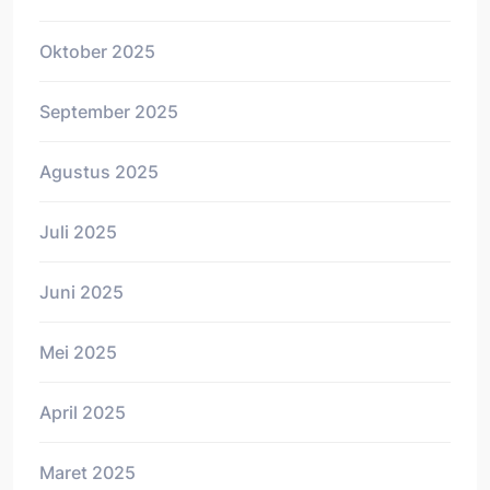
Oktober 2025
September 2025
Agustus 2025
Juli 2025
Juni 2025
Mei 2025
April 2025
Maret 2025