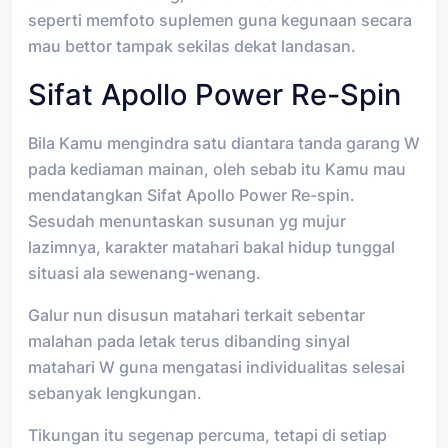
seperti memfoto suplemen guna kegunaan secara
mau bettor tampak sekilas dekat landasan.
Sifat Apollo Power Re-Spin
Bila Kamu mengindra satu diantara tanda garang W
pada kediaman mainan, oleh sebab itu Kamu mau
mendatangkan Sifat Apollo Power Re-spin.
Sesudah menuntaskan susunan yg mujur
lazimnya, karakter matahari bakal hidup tunggal
situasi ala sewenang-wenang.
Galur nun disusun matahari terkait sebentar
malahan pada letak terus dibanding sinyal
matahari W guna mengatasi individualitas selesai
sebanyak lengkungan.
Tikungan itu segenap percuma, tetapi di setiap