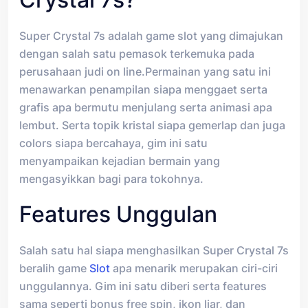
Super Crystal 7s adalah game slot yang dimajukan
dengan salah satu pemasok terkemuka pada
perusahaan judi on line.Permainan yang satu ini
menawarkan penampilan siapa menggaet serta
grafis apa bermutu menjulang serta animasi apa
lembut. Serta topik kristal siapa gemerlap dan juga
colors siapa bercahaya, gim ini satu
menyampaikan kejadian bermain yang
mengasyikkan bagi para tokohnya.
Features Unggulan
Salah satu hal siapa menghasilkan Super Crystal 7s
beralih game
Slot
apa menarik merupakan ciri-ciri
unggulannya. Gim ini satu diberi serta features
sama seperti bonus free spin, ikon liar, dan