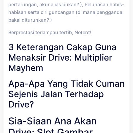
pertarungan, akur alias bukan? ), Pelunasan habis-
habisan serta ciri guncangan (di mana pengganda
bakal diturunkan? )
Berprestasi terlampau tertib, Netent!
3 Keterangan Cakap Guna
Menaksir Drive: Multiplier
Mayhem
Apa-Apa Yang Tidak Cuman
Sejenis Jalan Terhadap
Drive?
Sia-Siaan Ana Akan
Drive: Slot Gambar