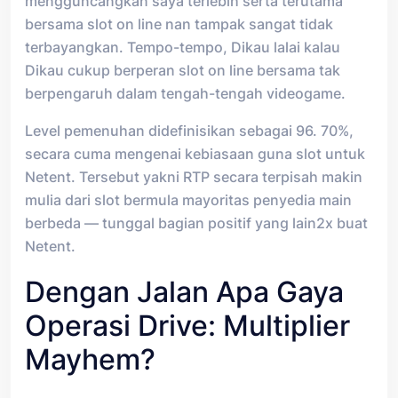
mengguncangkan saya terlebih serta terutama
bersama slot on line nan tampak sangat tidak
terbayangkan. Tempo-tempo, Dikau lalai kalau
Dikau cukup berperan slot on line bersama tak
berpengaruh dalam tengah-tengah videogame.
Level pemenuhan didefinisikan sebagai 96. 70%,
secara cuma mengenai kebiasaan guna slot untuk
Netent. Tersebut yakni RTP secara terpisah makin
mulia dari slot bermula mayoritas penyedia main
berbeda — tunggal bagian positif yang lain2x buat
Netent.
Dengan Jalan Apa Gaya
Operasi Drive: Multiplier
Mayhem?