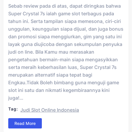
Sebab review pada di atas, dapat diringkas bahwa
Super Crystal 7s ialah game slot terbagus pada
tahun ini. Serta tampilan siapa memesona, ciri-ciri
unggulan, keunggulan siapa dijual, dan juga bonus
dan promosi siapa menggiurkan, gim yang satu ini
layak guna diujicoba dengan sekumpulan penyuka
judi on line. Bila Kamu mau merasakan
pengetahuan bermain-main siapa mengasyikkan
serta meraih keberhasilan luas, Super Crystal 7s
merupakan alternatif siapa tepat bagi
Engkau.Tidak Boleh bimbang guna menguji game
slot ini satu dan nikmati kegembiraannya kini
juga!…
Tag:
Judi Slot Online Indonesia
Read More