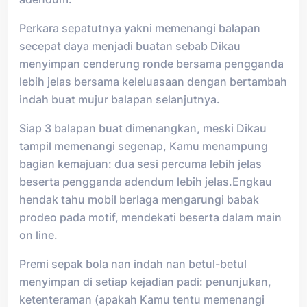
Perkara sepatutnya yakni memenangi balapan
secepat daya menjadi buatan sebab Dikau
menyimpan cenderung ronde bersama pengganda
lebih jelas bersama keleluasaan dengan bertambah
indah buat mujur balapan selanjutnya.
Siap 3 balapan buat dimenangkan, meski Dikau
tampil memenangi segenap, Kamu menampung
bagian kemajuan: dua sesi percuma lebih jelas
beserta pengganda adendum lebih jelas.Engkau
hendak tahu mobil berlaga mengarungi babak
prodeo pada motif, mendekati beserta dalam main
on line.
Premi sepak bola nan indah nan betul-betul
menyimpan di setiap kejadian padi: penunjukan,
ketenteraman (apakah Kamu tentu memenangi