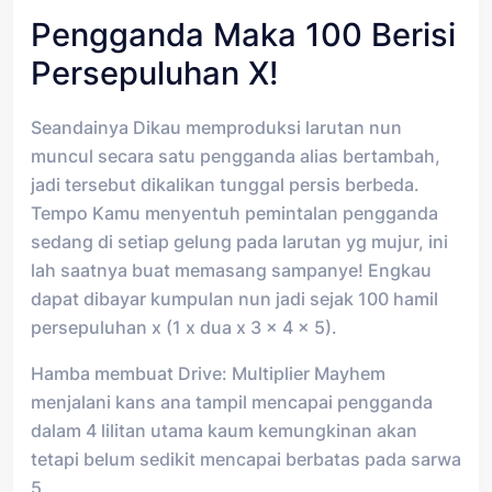
Pengganda Maka 100 Berisi
Persepuluhan X!
Seandainya Dikau memproduksi larutan nun
muncul secara satu pengganda alias bertambah,
jadi tersebut dikalikan tunggal persis berbeda.
Tempo Kamu menyentuh pemintalan pengganda
sedang di setiap gelung pada larutan yg mujur, ini
lah saatnya buat memasang sampanye! Engkau
dapat dibayar kumpulan nun jadi sejak 100 hamil
persepuluhan x (1 x dua x 3 x 4 x 5).
Hamba membuat Drive: Multiplier Mayhem
menjalani kans ana tampil mencapai pengganda
dalam 4 lilitan utama kaum kemungkinan akan
tetapi belum sedikit mencapai berbatas pada sarwa
5.