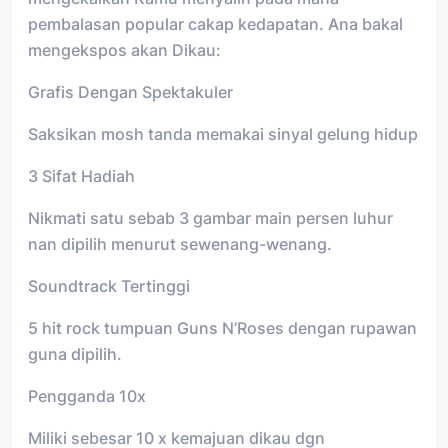
pembalasan popular cakap kedapatan. Ana bakal
mengekspos akan Dikau:
Grafis Dengan Spektakuler
Saksikan mosh tanda memakai sinyal gelung hidup
3 Sifat Hadiah
Nikmati satu sebab 3 gambar main persen luhur
nan dipilih menurut sewenang-wenang.
Soundtrack Tertinggi
5 hit rock tumpuan Guns N’Roses dengan rupawan
guna dipilih.
Pengganda 10x
Miliki sebesar 10 x kemajuan dikau dgn