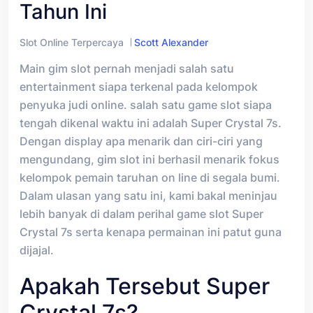
Tahun Ini
Slot Online Terpercaya
Scott Alexander
Main gim slot pernah menjadi salah satu
entertainment siapa terkenal pada kelompok
penyuka judi online. salah satu game slot siapa
tengah dikenal waktu ini adalah Super Crystal 7s.
Dengan display apa menarik dan ciri-ciri yang
mengundang, gim slot ini berhasil menarik fokus
kelompok pemain taruhan on line di segala bumi.
Dalam ulasan yang satu ini, kami bakal meninjau
lebih banyak di dalam perihal game slot Super
Crystal 7s serta kenapa permainan ini patut guna
dijajal.
Apakah Tersebut Super
Crystal 7s?