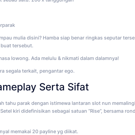
erparak
pau mulia disini? Hamba siap benar ringkas seputar terseb
 buat tersebut.
 masa lowong. Ada melulu & nikmati dalam dalamnya!
 segala terkait, pengantar ego.
Gameplay Serta Sifat
h tahu parak dengan istimewa lantaran slot nun memaling
etel kiri didefinisikan sebagai satuan “Rise”, bersama ron
nyal memakai 20 payline yg diikat.