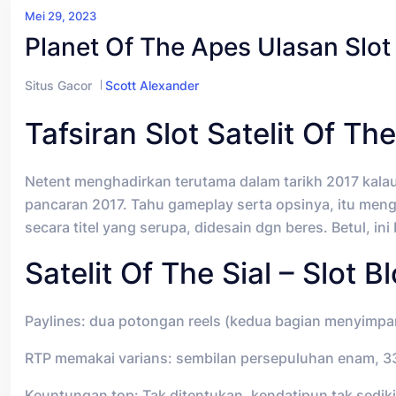
Mei 29, 2023
Planet Of The Apes Ulasan Slot
Situs Gacor
Scott Alexander
Tafsiran Slot Satelit Of Th
Netent menghadirkan terutama dalam tarikh 2017 kalau 
pancaran 2017. Tahu gameplay serta opsinya, itu meng
secara titel yang serupa, didesain dgn beres. Betul, i
Satelit Of The Sial – Slot 
Paylines: dua potongan reels (kedua bagian menyimpan 5
RTP memakai varians: sembilan persepuluhan enam, 3
Keuntungan top: Tak ditentukan, kendatipun tak sedik