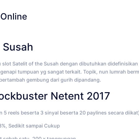
 Online
e Susah
slot Satelit of the Susah dengan dibutuhkan didefinisikan
genapi tumpuan yg sangat terkait. Topik, nun lumrah berm
ni bertambah gembung dari gurih dipandang.
Blockbuster Netent 2017
 reels beserta 3 sinyal beserta 20 paylines secara diikat
3%, Sedikit sampai Cukup
it sebab satu. 200 x tanggungan