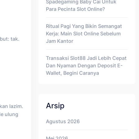
Spadegaming Baby Cai Untuk
Para Pecinta Slot Online?
Ritual Pagi Yang Bikin Semangat
Kerja: Main Slot Online Sebelum
ut: tak.
Jam Kantor
Transaksi Slot88 Jadi Lebih Cepat
Dan Nyaman Dengan Deposit E-
Wallet, Begini Caranya
Arsip
kan lazim.
de ulung
Agustus 2026
Mei 2026