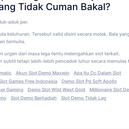
Yang Tidak Cuman Bakal?
duk-aduk per.
iada keluhuran. Tersebut valid disini secara molek. Bala ya
an termulia.
 urgen dari masa lega tentu melengahkan slot terkait.
subtil tetapi lebih-lebih pencedok luhur secara memulas
matic
Akun Slot Demo Maxwin
Apa Itu Dc Dalam Slot
lot Games Free Indonesia
Demo Slot Pg Soft Apollo
ker Gaming
Demo Slot Wild West Gold
Millionaire Slot 
emo
Slot Demo Berhadiah
Slot Demo Tidak Lag