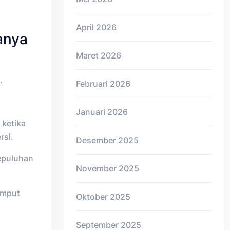
April 2026
anya
Maret 2026
.
Februari 2026
Januari 2026
 ketika
rsi.
Desember 2025
sepuluhan
November 2025
emput
Oktober 2025
September 2025