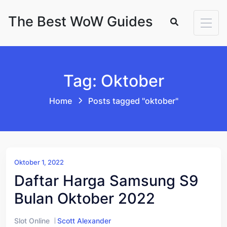
Skip to content
The Best WoW Guides
Tag: Oktober
Home
Posts tagged "oktober"
Oktober 1, 2022
Daftar Harga Samsung S9
Bulan Oktober 2022
Slot Online
Scott Alexander