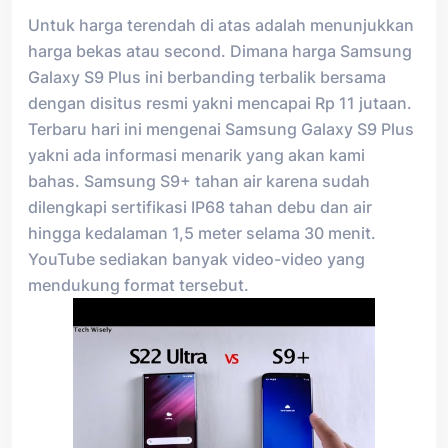
Untuk harga terendah di atas adalah menunjukkan
harga bekas atau second. Dimana harga Samsung
Galaxy S9 Plus ini berbanding terbalik bersama
dengan disitus resmi yakni mencapai Rp 11 jutaan.
Terbaru hari ini mengenai Samsung Galaxy S9 Plus
yakni ada informasi menarik yang akan kami
bahas. Samsung S9+ tahan air karena sudah
dilengkapi sertifikasi IP68 tahan debu dan air
hingga kedalaman 1,5 meter selama 30 menit.
YouTube sediakan banyak video-video yang
mendukung format tersebut.