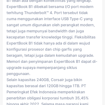
B1 telah ada dengan konektivitas yang lengkap.
ExpertBook B1 dibekali bersama I/O port modern
terhitung Thunderbolt™ 4. Port tersebut tidak
cuma menggunakan interface USB Type-C yang
sangat umum digunakan oleh perangkat modern,
tetapi juga mempunyai bandwidth dan juga
kecepatan transfer knowledge tinggi. Fleksibilitas
ExpertBook B1 tidak hanya ada di dalam wujud
konfigurasi prosesor dan chip garfis yang
beragam, tetapi juga dalam kemudahan upgrade.
Memori dan penyimpanan ExpertBook B1 dapat di-
upgrade supaya memperpanjang siklus
penggunaan.
Selain kapasitas 240GB, Corsair juga bikin
kapasitas berasal dari 120GB hingga 1TB. PT
Pemeringkat Efek Indonesia memperkirakan
penerbitan obligasi korporasi tumbuh 35,45%
hingga akhir 2022. Selama masa garansi kami