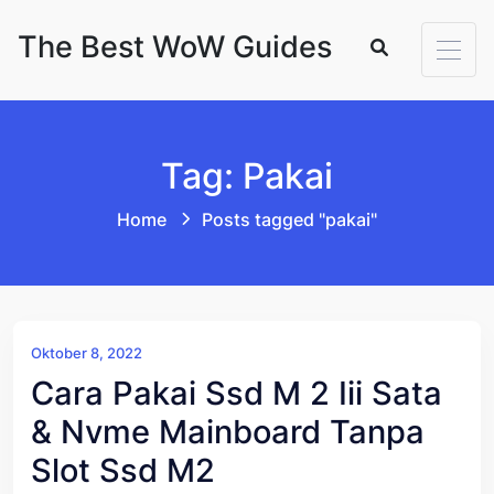
Skip to content
The Best WoW Guides
Tag: Pakai
Home
Posts tagged "pakai"
Oktober 8, 2022
Cara Pakai Ssd M 2 Iii Sata
& Nvme Mainboard Tanpa
Slot Ssd M2