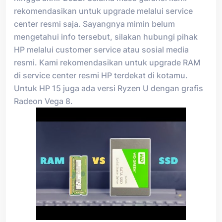
rekomendasikan untuk upgrade melalui service
center resmi saja. Sayangnya mimin belum
mengetahui info tersebut, silakan hubungi pihak
HP melalui customer service atau sosial media
resmi. Kami rekomendasikan untuk upgrade RAM
di service center resmi HP terdekat di kotamu.
Untuk HP 15 juga ada versi Ryzen U dengan grafis
Radeon Vega 8.