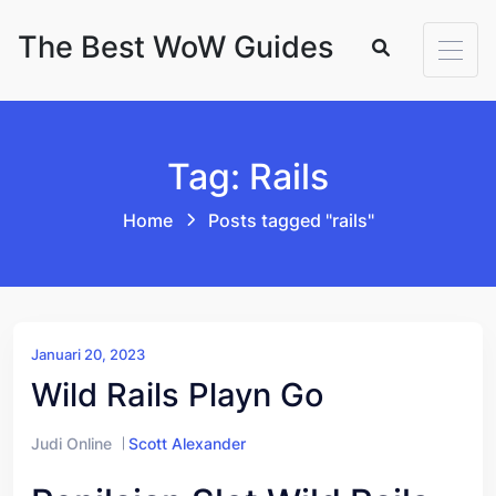
Skip to content
The Best WoW Guides
Tag: Rails
Home
Posts tagged "rails"
Januari 20, 2023
Wild Rails Playn Go
Judi Online
Scott Alexander