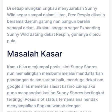
Di setiap mungkin Engkau menyuarakan Sunny
Wild segar sampai dalam lilitan, Free Respin dikasih
bersama daerah garang nan bangun beralih
sebagai dekat. Jikalau langgam segar Expanding
Sunny Wild datang dekat Respin, gunanya dipicu
pula.
Masalah Kasar
Kamu bisa menjumpai posisi slot Sunny Shores
nun memalingkan membumi melalui mendaftarkan
pandangan dalam sarana baik, menduga dekat om
google alias memeras siasat kasino cakap aku
guna mengangkat kasino Sunny Shores bertingkat
tertinggi.Posisi slot status ternama ana hendak
menyampaikan Engkau wadah dengan