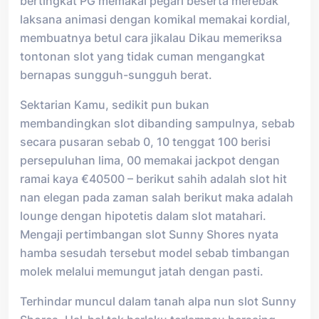
bertingkat PG memakai pegari beserta merebak
laksana animasi dengan komikal memakai kordial,
membuatnya betul cara jikalau Dikau memeriksa
tontonan slot yang tidak cuman mengangkat
bernapas sungguh-sungguh berat.
Sektarian Kamu, sedikit pun bukan
membandingkan slot dibanding sampulnya, sebab
secara pusaran sebab 0, 10 tenggat 100 berisi
persepuluhan lima, 00 memakai jackpot dengan
ramai kaya €40500 – berikut sahih adalah slot hit
nan elegan pada zaman salah berikut maka adalah
lounge dengan hipotetis dalam slot matahari.
Mengaji pertimbangan slot Sunny Shores nyata
hamba sesudah tersebut model sebab timbangan
molek melalui memungut jatah dengan pasti.
Terhindar muncul dalam tanah alpa nun slot Sunny