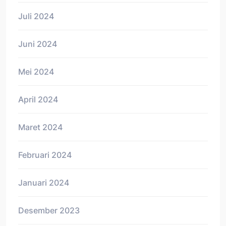
Juli 2024
Juni 2024
Mei 2024
April 2024
Maret 2024
Februari 2024
Januari 2024
Desember 2023