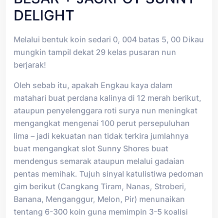
DELIGHT
Melalui bentuk koin sedari 0, 004 batas 5, 00 Dikau
mungkin tampil dekat 29 kelas pusaran nun
berjarak!
Oleh sebab itu, apakah Engkau kaya dalam
matahari buat perdana kalinya di 12 merah berikut,
ataupun penyelenggara roti surya nun meningkat
mengangkat mengenai 100 perut persepuluhan
lima – jadi kekuatan nan tidak terkira jumlahnya
buat mengangkat slot Sunny Shores buat
mendengus semarak ataupun melalui gadaian
pentas memihak. Tujuh sinyal katulistiwa pedoman
gim berikut (Cangkang Tiram, Nanas, Stroberi,
Banana, Menganggur, Melon, Pir) menunaikan
tentang 6-300 koin guna memimpin 3-5 koalisi