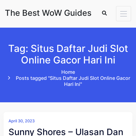
Skip to content
The Best WoW Guides
Tag: Situs Daftar Judi Slot
Online Gacor Hari Ini
Home
Posts tagged "Situs Daftar Judi Slot Online Gacor
Hari Ini"
April 30, 2023
Sunny Shores – Ulasan Dan