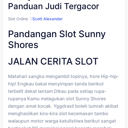
Panduan Judi Tergacor
Slot Online
Scott Alexander
Pandangan Slot Sunny
Shores
JALAN CERITA SLOT
Matahari sangka mengambil topinya, hore Hip-hip-
hip! Engkau bakal menyimpan tanda berikut
terbelit dekat lantam Dikau pada setiap rupa-
rupanya Kamu melagukan slot Sunny Shores
dengan amat kocak. Yggdrasil boleh lumrah akibat
menghasilkan kira-kira slot kecemasan tambo
walaupun motor warga katulistiwa berikut sangat