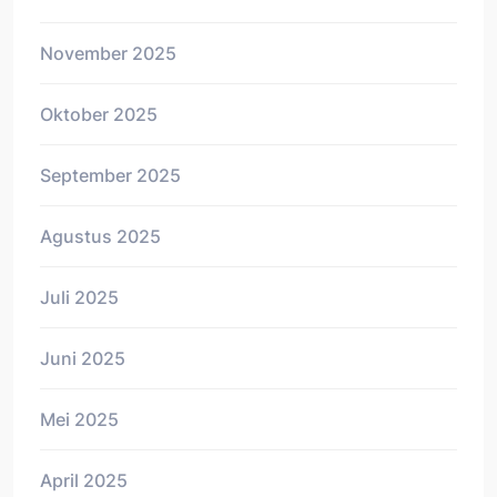
November 2025
Oktober 2025
September 2025
Agustus 2025
Juli 2025
Juni 2025
Mei 2025
April 2025