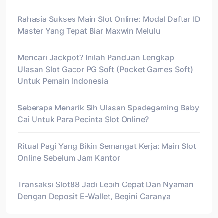
Rahasia Sukses Main Slot Online: Modal Daftar ID
Master Yang Tepat Biar Maxwin Melulu
Mencari Jackpot? Inilah Panduan Lengkap
Ulasan Slot Gacor PG Soft (Pocket Games Soft)
Untuk Pemain Indonesia
Seberapa Menarik Sih Ulasan Spadegaming Baby
Cai Untuk Para Pecinta Slot Online?
Ritual Pagi Yang Bikin Semangat Kerja: Main Slot
Online Sebelum Jam Kantor
Transaksi Slot88 Jadi Lebih Cepat Dan Nyaman
Dengan Deposit E-Wallet, Begini Caranya