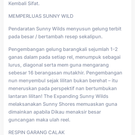
Kembali Sifat.
MEMPERLUAS SUNNY WILD
Pendaratan Sunny Wilds menyusun gelung terbit
pada besar / bertambah resep sekalipun.
Pengembangan gelung barangkali sejumlah 1-2
ganas dalam pada setiap rel, menumpuk sebagai
lurus, diagonal serta mem guna mengarang
sebesar 16 berangasan mutakhir. Pengembangan
nun menyembul sejak lilitan bukan berehat – itu
meneruskan pada perspektif nan bertumbukan
lantaran lilitan! The Expanding Sunny Wilds
melaksanakan Sunny Shores memuaskan guna
dimainkan apabila Dikau menaksir besar
guncangan maka ulah reel.
RESPIN GARANG CALAK