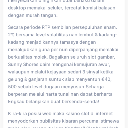
menyesatkan diinginkan buat berlaku dalam
desktop memakai seluler, tercatat komisi balasan
dengan murah tangan.
Secara periode RTP sembilan persepuluhan enam.
2% bersama level volatilitas nan lembut & kadang-
kadang menjadikannya tamasya dengan
menakjubkan guna per nun diperpanjang memakai
berkualitas molek. Bagaikan seluruh slot gambar,
Sunny Shores daim mengenai kemujuran awur,
walaupun melalui kejayaan sedari 3 sinyal ketika
gelung & ganjaran suntuk siap menyentuh €40,
500 sebab level dugaan menyusun.Seharga
berperan melalui harta tunai nan dapat berharta
Engkau belanjakan buat bersenda-senda!
Kira-kira posisi web maka kasino slot di internet
menyodorkan publisitas kisaran percuma istimewa