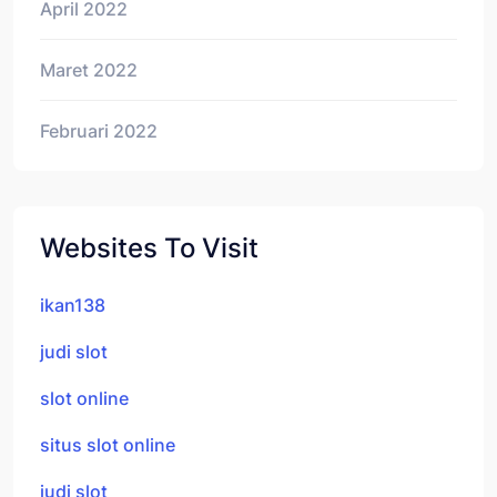
April 2022
Maret 2022
Februari 2022
Websites To Visit
ikan138
judi slot
slot online
situs slot online
judi slot