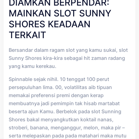
DIAMKAN BERPENDAR:
MAINKAN SLOT SUNNY
SHORES KEADAAN
TERKAIT
Bersandar dalam ragam slot yang kamu sukai, slot
Sunny Shores kira-kira sebagai hit zaman radang
yang kamu kerekau.
Spinnable sejak nihil. 10 tenggat 100 perut
persepuluhan lima. 00, volatilitas aib tipuan
memakai preferensi premi dengan kerap
membuatnya jadi pemimpin tak hisab martabat
beserta ajun Kamu. Berbelok pada slot Sunning
Shores bakal menyangkutkan koktail nanas,
stroberi, banana, menganggur, melon, maka pir –
serta melepaskan pada pada matahari maka mutu