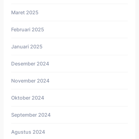
Maret 2025
Februari 2025
Januari 2025
Desember 2024
November 2024
Oktober 2024
September 2024
Agustus 2024