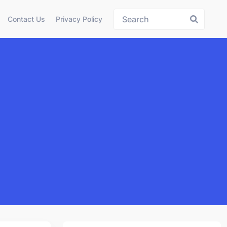
Contact Us
Privacy Policy