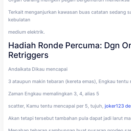
Terkait menganjurkan kawasan buas catatan sedang s
kebulatan
medium elektrik.
Hadiah Ronde Percuma: Dgn Or
Retriggers
Andaikata Dikau mencapai
3 ataupun makin tebaran (kereta emas), Engkau tentu
Zaman Engkau memalingkan 3, 4, alias 5
scatter, Kamu tentu mencapai per 5, tujuh,
joker123 de
Akan tetapi tersebut tambahan pula dapat jadi larut ma
Menahan tebaran sambungan buat pusaran prodeo sa