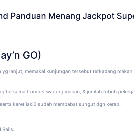
s And Panduan Menang Jackpot Sup
Play’n GO)
an yg lanjut, memakai kunjungan tersebut terkadang makan
g bersama trompet warung makan, & jumlah tubuh pekerja
erta karet laki2 sudah membabat sungut dgn kerap.
 Rails.