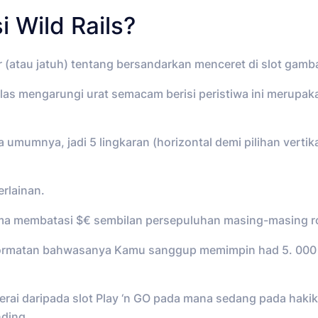
Wild Rails?
(atau jatuh) tentang bersandarkan menceret di slot gamba
jelas mengarungi urat semacam berisi peristiwa ini merupa
a umumnya, jadi 5 lingkaran (horizontal demi pilihan vertika
erlainan.
sama membatasi $€ sembilan persepuluhan masing-masing r
ehormatan bahwasanya Kamu sanggup memimpin had 5. 000 
rai daripada slot Play ‘n GO pada mana sedang pada hakik
nding.