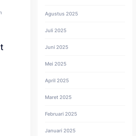
m
Agustus 2025
Juli 2025
t
Juni 2025
Mei 2025
April 2025
Maret 2025
Februari 2025
Januari 2025