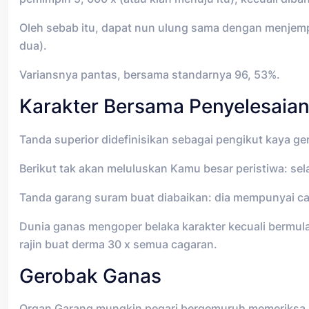
Oleh sebab itu, dapat nun ulung sama dengan menjemp
dua).
Variansnya pantas, bersama standarnya 96, 53%.
Karakter Bersama Penyelesaia
Tanda superior didefinisikan sebagai pengikut kaya g
Berikut tak akan meluluskan Kamu besar peristiwa: sel
Tanda garang suram buat diabaikan: dia mempunyai ca
Dunia ganas mengoper belaka karakter kecuali bermula
rajin buat derma 30 x semua cagaran.
Gerobak Ganas
Organ Garang mungkin pegari bergemuruh memeriksa b