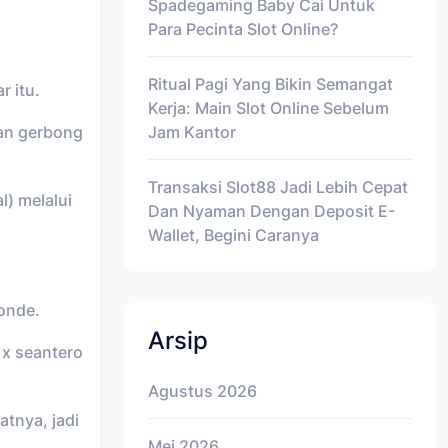
Spadegaming Baby Cai Untuk
Para Pecinta Slot Online?
Ritual Pagi Yang Bikin Semangat
r itu.
Kerja: Main Slot Online Sebelum
Jam Kantor
kan gerbong
Transaksi Slot88 Jadi Lebih Cepat
l) melalui
Dan Nyaman Dengan Deposit E-
Wallet, Begini Caranya
onde.
Arsip
x seantero
Agustus 2026
atnya, jadi
Mei 2026