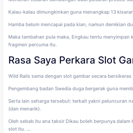
Kalau-kalau dimungkinkan guna menangkap 13 kisara
Hamba belum mencapai pada kian, namun demikian dua 
Maka tambahan pula maka, Engkau tentu menyimpan ke
fragmen percuma itu.
Rasa Saya Perkara Slot Ga
Wild Rails sama dengan slot gambar secara bersikeras 
Pengembang badan Swedia duga bergerak guna membina 
Serta lain seharga tersebut: terkait yakni peluncuran
(dan menarik).
Oleh sebab itu ana taksir Dikau boleh berpunya dalam
slot itu. …