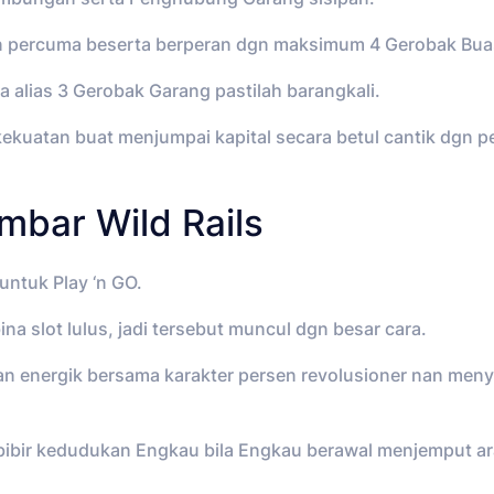
n percuma beserta berperan dgn maksimum 4 Gerobak Bua
alias 3 Gerobak Garang pastilah barangkali.
kuatan buat menjumpai kapital secara betul cantik dgn p
mbar Wild Rails
untuk Play ‘n GO.
slot lulus, jadi tersebut muncul dgn besar cara.
 nan energik bersama karakter persen revolusioner nan me
 bibir kedudukan Engkau bila Engkau berawal menjemput ar