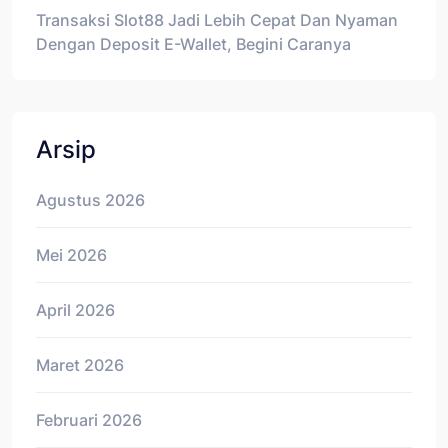
Transaksi Slot88 Jadi Lebih Cepat Dan Nyaman
Dengan Deposit E-Wallet, Begini Caranya
Arsip
Agustus 2026
Mei 2026
April 2026
Maret 2026
Februari 2026