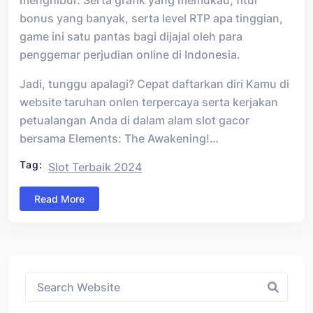
menghibur. Serta grafik yang memukau, fitur
bonus yang banyak, serta level RTP apa tinggian,
game ini satu pantas bagi dijajal oleh para
penggemar perjudian online di Indonesia.
Jadi, tunggu apalagi? Cepat daftarkan diri Kamu di
website taruhan onlen terpercaya serta kerjakan
petualangan Anda di dalam alam slot gacor
bersama Elements: The Awakening!…
Tag:
Slot Terbaik 2024
Read More
Asides