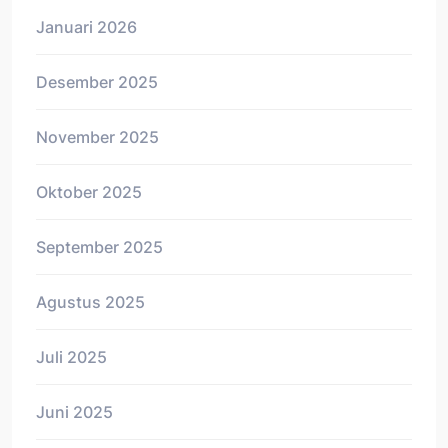
Januari 2026
Desember 2025
November 2025
Oktober 2025
September 2025
Agustus 2025
Juli 2025
Juni 2025