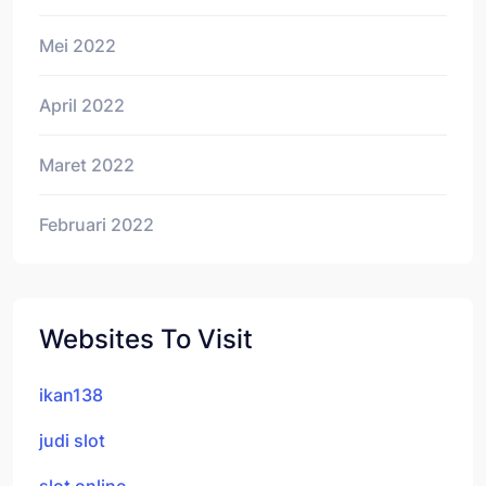
Mei 2022
April 2022
Maret 2022
Februari 2022
Websites To Visit
ikan138
judi slot
slot online