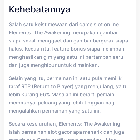
Kehebatannya
Salah satu keistimewaan dari game slot online
Elements: The Awakening merupakan gambar
siapa sekali menggaet dan gambar bergerak siapa
halus. Kecuali itu, feature bonus siapa melimpah
menghasilkan gim yang satu ini bertambah seru
dan juga menghibur untuk dimainkan.
Selain yang itu, permainan ini satu pula memiliki
taraf RTP (Return to Player) yang menjulang, yaitu
lebih kurang 96%.Masalah ini berarti pemain
mempunyai peluang yang lebih tinggian bagi
mengalahkan permainan yang satu ini.
Secara keseluruhan, Elements: The Awakening
ialah permainan slot gacor apa menarik dan juga