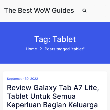
Skip to content
The Best WoW Guides
Tag: Tablet
Home
Posts tagged "tablet"
September 30, 2022
Review Galaxy Tab A7 Lite,
Tablet Untuk Semua
Keperluan Bagian Keluarga