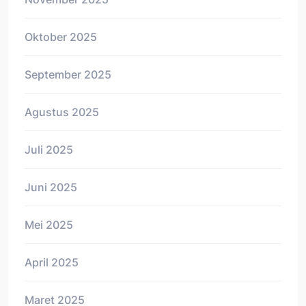
Oktober 2025
September 2025
Agustus 2025
Juli 2025
Juni 2025
Mei 2025
April 2025
Maret 2025