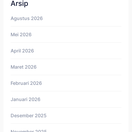
Arsip
Agustus 2026
Mei 2026
April 2026
Maret 2026
Februari 2026
Januari 2026
Desember 2025
November 2025