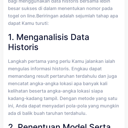
bagi menggunakan data historis bersama lebih
besar sukses di dalam menentukan nomor pada
togel on line.Beriringan adalah sejumlah tahap apa
dapat Kamu turuti:
1. Menganalisis Data
Historis
Langkah pertama yang perlu Kamu jalankan ialah
mengulas informasi historis. Engkau dapat
memandang result pertaruhan terdahulu dan juga
mencatat angka-angka lokasi apa banyak kali
kelihatan beserta angka-angka lokasi siapa
kadang-kadang tampil. Dengan metode yang satu
ini, Anda dapat menyadari pola-pola yang mungkin
ada di balik buah taruhan terdahulu.
2. Penentuan Model Serta