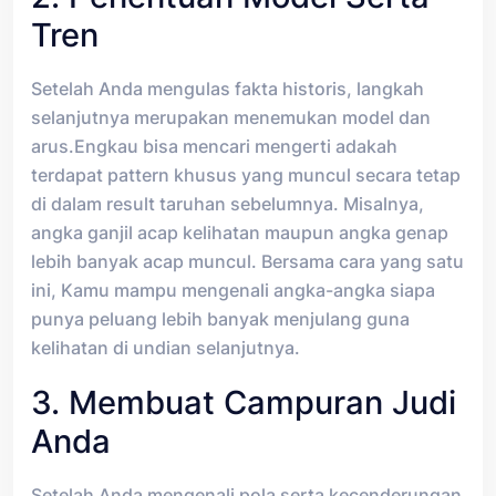
Tren
Setelah Anda mengulas fakta historis, langkah
selanjutnya merupakan menemukan model dan
arus.Engkau bisa mencari mengerti adakah
terdapat pattern khusus yang muncul secara tetap
di dalam result taruhan sebelumnya. Misalnya,
angka ganjil acap kelihatan maupun angka genap
lebih banyak acap muncul. Bersama cara yang satu
ini, Kamu mampu mengenali angka-angka siapa
punya peluang lebih banyak menjulang guna
kelihatan di undian selanjutnya.
3. Membuat Campuran Judi
Anda
Setelah Anda mengenali pola serta kecenderungan