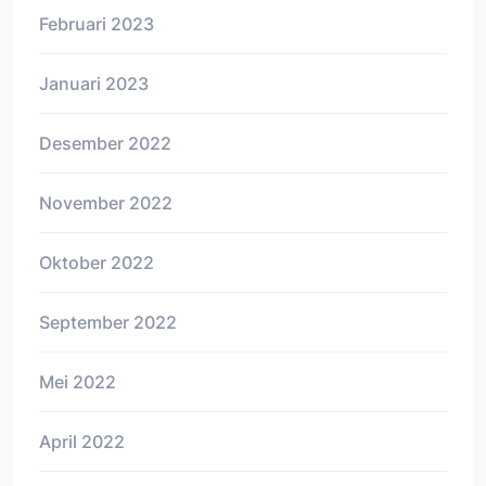
Februari 2023
Januari 2023
Desember 2022
November 2022
Oktober 2022
September 2022
Mei 2022
April 2022