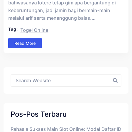
bahwasanya lotere tetap gim apa bergantung di
keberuntungan, jadi jamin bagi bermain-main
melalui arif serta menanggung balas.…
Tag:
Togel Online
Read More
Asides
Pos-Pos Terbaru
Rahasia Sukses Main Slot Online: Modal Daftar ID