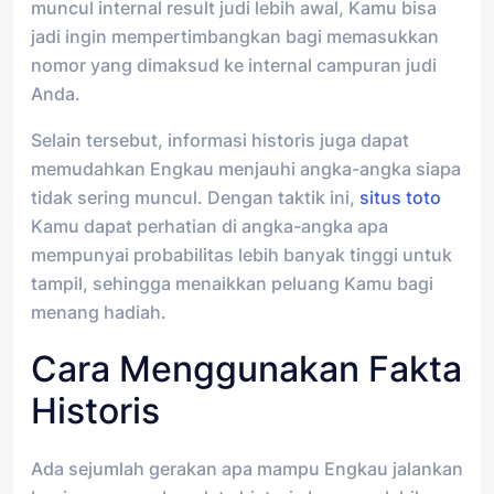
muncul internal result judi lebih awal, Kamu bisa
jadi ingin mempertimbangkan bagi memasukkan
nomor yang dimaksud ke internal campuran judi
Anda.
Selain tersebut, informasi historis juga dapat
memudahkan Engkau menjauhi angka-angka siapa
tidak sering muncul. Dengan taktik ini,
situs toto
Kamu dapat perhatian di angka-angka apa
mempunyai probabilitas lebih banyak tinggi untuk
tampil, sehingga menaikkan peluang Kamu bagi
menang hadiah.
Cara Menggunakan Fakta
Historis
Ada sejumlah gerakan apa mampu Engkau jalankan