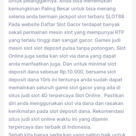
untuk pelanggannya. Anda bisa menemukan
kemungkinan Paling Besar untuk bisa menang
selama anda bermain jackpot slot terbaru SLOT88.
Pada website Daftar Slot Gacor terdapat banyak
sekali permainan mesin slot yang mempunyai RTP
yang terlalu tinggi dan sangat gacor. Games judi
mesin slot slot deposit pulsa tanpa potongan, Slot
Online juga sedia kan slot via dana yang dapat
anda manfaatkan juga. Dan untuk minimal slot
deposit dana sebesar Rp.10.000, bersama slot
deposit dana 10rb ini tentunya anda sudah dapat
memainkan seluruh game slot gacor yang ada di
situs judi slot 4D terpercaya Slot Online . Pastikan
diri anda menggunakan slot via dana dan rasakan
kenikmatan pada slot deposit dana. Rekomendasi
situs judi slot online waktu ini yang dijamin
terpercaya dan terbaik di Indonesia.
Sebab kita hanya sedia kan yang paling baik untuk