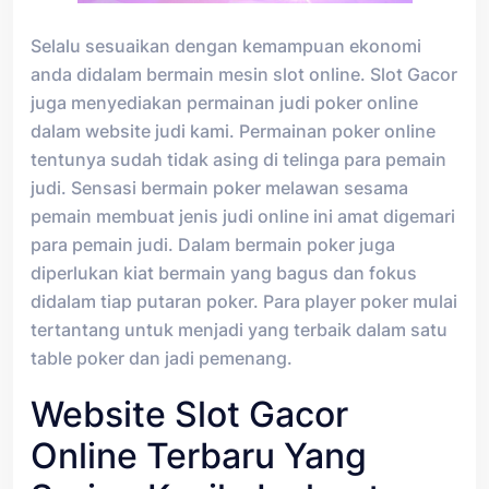
Selalu sesuaikan dengan kemampuan ekonomi
anda didalam bermain mesin slot online. Slot Gacor
juga menyediakan permainan judi poker online
dalam website judi kami. Permainan poker online
tentunya sudah tidak asing di telinga para pemain
judi. Sensasi bermain poker melawan sesama
pemain membuat jenis judi online ini amat digemari
para pemain judi. Dalam bermain poker juga
diperlukan kiat bermain yang bagus dan fokus
didalam tiap putaran poker. Para player poker mulai
tertantang untuk menjadi yang terbaik dalam satu
table poker dan jadi pemenang.
Website Slot Gacor
Online Terbaru Yang