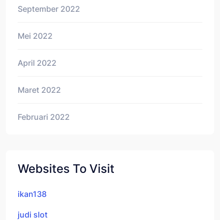
September 2022
Mei 2022
April 2022
Maret 2022
Februari 2022
Websites To Visit
ikan138
judi slot