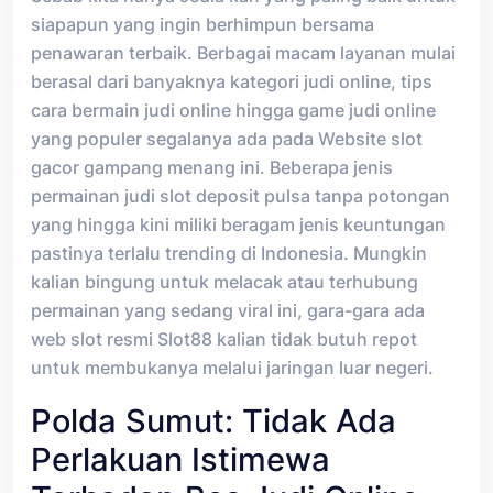
siapapun yang ingin berhimpun bersama
penawaran terbaik. Berbagai macam layanan mulai
berasal dari banyaknya kategori judi online, tips
cara bermain judi online hingga game judi online
yang populer segalanya ada pada Website slot
gacor gampang menang ini. Beberapa jenis
permainan judi slot deposit pulsa tanpa potongan
yang hingga kini miliki beragam jenis keuntungan
pastinya terlalu trending di Indonesia. Mungkin
kalian bingung untuk melacak atau terhubung
permainan yang sedang viral ini, gara-gara ada
web slot resmi Slot88 kalian tidak butuh repot
untuk membukanya melalui jaringan luar negeri.
Polda Sumut: Tidak Ada
Perlakuan Istimewa