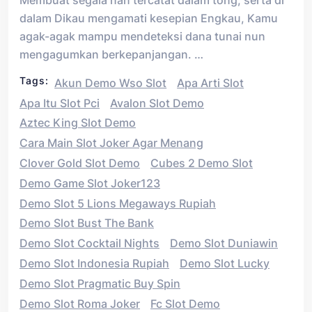
dalam Dikau mengamati kesepian Engkau, Kamu
agak-agak mampu mendeteksi dana tunai nun
mengagumkan berkepanjangan. …
Tags:
Akun Demo Wso Slot
Apa Arti Slot
Apa Itu Slot Pci
Avalon Slot Demo
Aztec King Slot Demo
Cara Main Slot Joker Agar Menang
Clover Gold Slot Demo
Cubes 2 Demo Slot
Demo Game Slot Joker123
Demo Slot 5 Lions Megaways Rupiah
Demo Slot Bust The Bank
Demo Slot Cocktail Nights
Demo Slot Duniawin
Demo Slot Indonesia Rupiah
Demo Slot Lucky
Demo Slot Pragmatic Buy Spin
Demo Slot Roma Joker
Fc Slot Demo