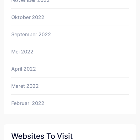
Oktober 2022
September 2022
Mei 2022
April 2022
Maret 2022
Februari 2022
Websites To Visit