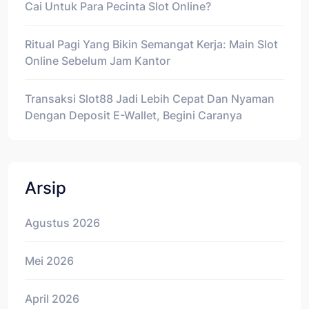
Cai Untuk Para Pecinta Slot Online?
Ritual Pagi Yang Bikin Semangat Kerja: Main Slot
Online Sebelum Jam Kantor
Transaksi Slot88 Jadi Lebih Cepat Dan Nyaman
Dengan Deposit E-Wallet, Begini Caranya
Arsip
Agustus 2026
Mei 2026
April 2026