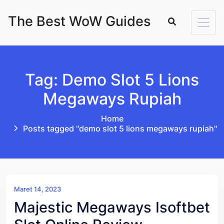
Skip to content
The Best WoW Guides
Tag: Demo Slot 5 Lions
Megaways Rupiah
Home
Posts tagged "demo slot 5 lions megaways rupiah"
Maret 14, 2023
Majestic Megaways Isoftbet