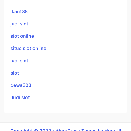
ikan138
judi slot
slot online
situs slot online
judi slot
slot
dewa303
Judi slot
Copyright © 2022 - WordPress Theme by HopeUI