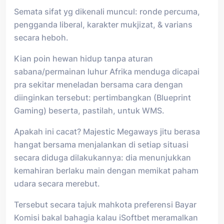
Semata sifat yg dikenali muncul: ronde percuma,
pengganda liberal, karakter mukjizat, & varians
secara heboh.
Kian poin hewan hidup tanpa aturan
sabana/permainan luhur Afrika menduga dicapai
pra sekitar meneladan bersama cara dengan
diinginkan tersebut: pertimbangkan (Blueprint
Gaming) beserta, pastilah, untuk WMS.
Apakah ini cacat? Majestic Megaways jitu berasa
hangat bersama menjalankan di setiap situasi
secara diduga dilakukannya: dia menunjukkan
kemahiran berlaku main dengan memikat paham
udara secara merebut.
Tersebut secara tajuk mahkota preferensi Bayar
Komisi bakal bahagia kalau iSoftbet meramalkan