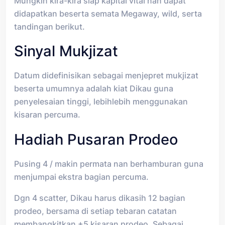
Mungkin kira-kira siap kapital vital nan dapat
didapatkan beserta semata Megaway, wild, serta
tandingan berikut.
Sinyal Mukjizat
Datum didefinisikan sebagai menjepret mukjizat
beserta umumnya adalah kiat Dikau guna
penyelesaian tinggi, lebihlebih menggunakan
kisaran percuma.
Hadiah Pusaran Prodeo
Pusing 4 / makin permata nan berhamburan guna
menjumpai ekstra bagian percuma.
Dgn 4 scatter, Dikau harus dikasih 12 bagian
prodeo, bersama di setiap tebaran catatan
membangkitkan +5 kisaran prodeo. Sebagai