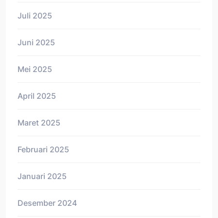
Juli 2025
Juni 2025
Mei 2025
April 2025
Maret 2025
Februari 2025
Januari 2025
Desember 2024