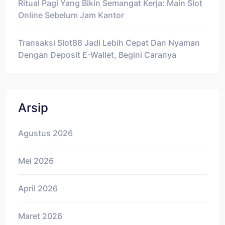
Ritual Pagi Yang Bikin Semangat Kerja: Main Slot
Online Sebelum Jam Kantor
Transaksi Slot88 Jadi Lebih Cepat Dan Nyaman
Dengan Deposit E-Wallet, Begini Caranya
Arsip
Agustus 2026
Mei 2026
April 2026
Maret 2026