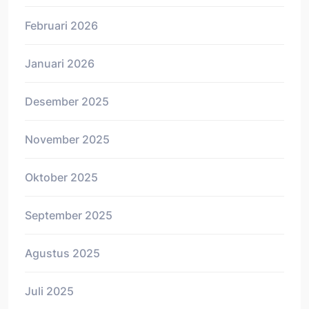
Februari 2026
Januari 2026
Desember 2025
November 2025
Oktober 2025
September 2025
Agustus 2025
Juli 2025