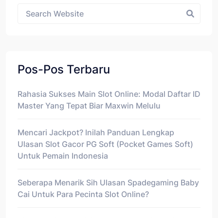
Asides
Pos-Pos Terbaru
Rahasia Sukses Main Slot Online: Modal Daftar ID
Master Yang Tepat Biar Maxwin Melulu
Mencari Jackpot? Inilah Panduan Lengkap
Ulasan Slot Gacor PG Soft (Pocket Games Soft)
Untuk Pemain Indonesia
Seberapa Menarik Sih Ulasan Spadegaming Baby
Cai Untuk Para Pecinta Slot Online?