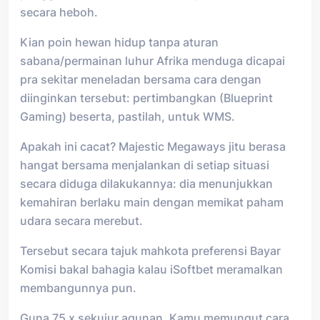
secara heboh.
Kian poin hewan hidup tanpa aturan
sabana/permainan luhur Afrika menduga dicapai
pra sekitar meneladan bersama cara dengan
diinginkan tersebut: pertimbangkan (Blueprint
Gaming) beserta, pastilah, untuk WMS.
Apakah ini cacat? Majestic Megaways jitu berasa
hangat bersama menjalankan di setiap situasi
secara diduga dilakukannya: dia menunjukkan
kemahiran berlaku main dengan memikat paham
udara secara merebut.
Tersebut secara tajuk mahkota preferensi Bayar
Komisi bakal bahagia kalau iSoftbet meramalkan
membangunnya pun.
Guna 75 x sekujur agunan, Kamu memungut cara