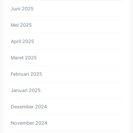
Juni 2025
Mei 2025
April 2025
Maret 2025
Februari 2025
Januari 2025
Desember 2024
November 2024