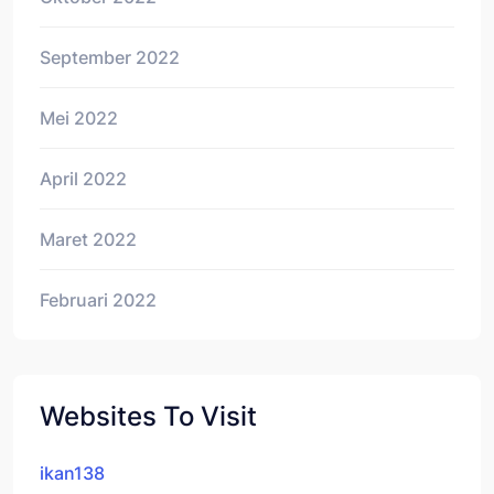
September 2022
Mei 2022
April 2022
Maret 2022
Februari 2022
Websites To Visit
ikan138