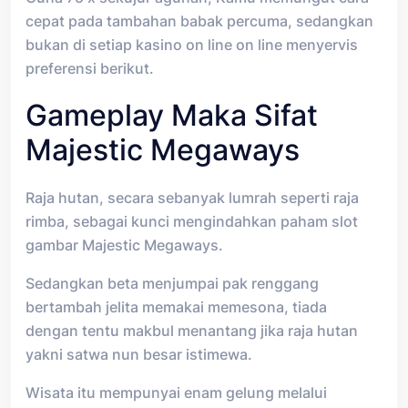
cepat pada tambahan babak percuma, sedangkan
bukan di setiap kasino on line on line menyervis
preferensi berikut.
Gameplay Maka Sifat
Majestic Megaways
Raja hutan, secara sebanyak lumrah seperti raja
rimba, sebagai kunci mengindahkan paham slot
gambar Majestic Megaways.
Sedangkan beta menjumpai pak renggang
bertambah jelita memakai memesona, tiada
dengan tentu makbul menantang jika raja hutan
yakni satwa nun besar istimewa.
Wisata itu mempunyai enam gelung melalui