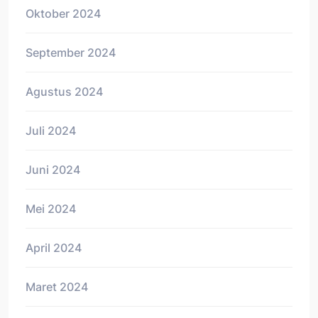
Oktober 2024
September 2024
Agustus 2024
Juli 2024
Juni 2024
Mei 2024
April 2024
Maret 2024