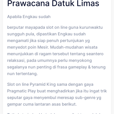
Prawacana Datuk Limas
Apabila Engkau sudah
berputar mayapada slot on line guna kurunwaktu
sungguh pula, dipastikan Engkau sudah
mengamati jika siap penuh pertunjukan yg
menyedot poin Mesir. Mudah-mudahan wisata
menunjukkan di ragam tersebut tentang seantero
relaksasi, pada umumnya perlu menyokong
segalanya nun penting di frasa gameplay & tenung
nun tertentang.
Slot on line Pyramid King sama dengan gaya
Pragmatic Play buat menghadirkan jika itu ingat trik
seputar gaya menyembul meresap sub-genre yg
gempar cuma lantaran asas berikut.