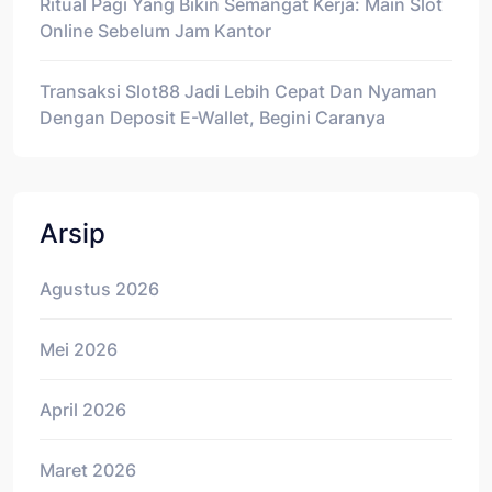
Ritual Pagi Yang Bikin Semangat Kerja: Main Slot
Online Sebelum Jam Kantor
Transaksi Slot88 Jadi Lebih Cepat Dan Nyaman
Dengan Deposit E-Wallet, Begini Caranya
Arsip
Agustus 2026
Mei 2026
April 2026
Maret 2026