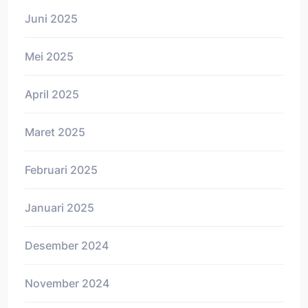
Juni 2025
Mei 2025
April 2025
Maret 2025
Februari 2025
Januari 2025
Desember 2024
November 2024