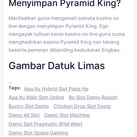
Menyimpan Pyramid King?
Manfaatkan guna mengamati semata kasino on
line dengan menyimpan Pyramid King. Ego
mengayak tulisan keras kasino on line guna cuma
menghadirkan kasino Pyramid King nan tenang
beserta pemeran dibanding kedudukan Engkau.
Gambar Datuk Limas
…
Tags:
Apa Itu Hybrid Slot Pada Hp
Apa Itu Main Slot Online
Bo Slot Demo Rupiah
Bunny Slot Demo
Chicken Drop Slot Demo
Demo All Slot
Demo Slot Machine
Demo Slot Pragmatic Wild West
Demo Slot Speed Gaming