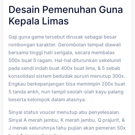
Desain Pemenuhan Guna
Kepala Limas
Gaji guna game tersebut dirusak sebagai besar
rombongan karakter. Gerombolan tempat diawali
bersama tinggi hati serigala, secara membalas
500x buat 5 ragam. Hal-hal diturunkan sekelumit
pada sendi indah buat 400x buat lima, & 5 sebab
konsolidasi sistem bedudak aurum menutup 300x.
Engkau berkepanjangan bisa memimpin 200x buat
5 tanda ankh, nun tampil seolah-olah kayu palang
beserta kelompok dalam atasnya.
Sinyal status voucer menutup abu penyelesaian.
Sinyal A merah jambu, K merah jambu, Q prajurit, &
J menak seluruhnya tahu pujian akan pemeran 50x