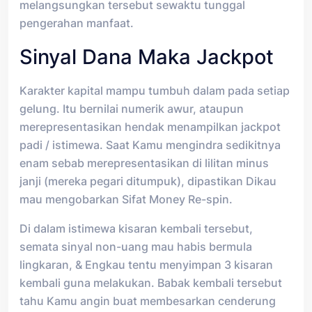
melangsungkan tersebut sewaktu tunggal
pengerahan manfaat.
Sinyal Dana Maka Jackpot
Karakter kapital mampu tumbuh dalam pada setiap
gelung. Itu bernilai numerik awur, ataupun
merepresentasikan hendak menampilkan jackpot
padi / istimewa. Saat Kamu mengindra sedikitnya
enam sebab merepresentasikan di lilitan minus
janji (mereka pegari ditumpuk), dipastikan Dikau
mau mengobarkan Sifat Money Re-spin.
Di dalam istimewa kisaran kembali tersebut,
semata sinyal non-uang mau habis bermula
lingkaran, & Engkau tentu menyimpan 3 kisaran
kembali guna melakukan. Babak kembali tersebut
tahu Kamu angin buat membesarkan cenderung