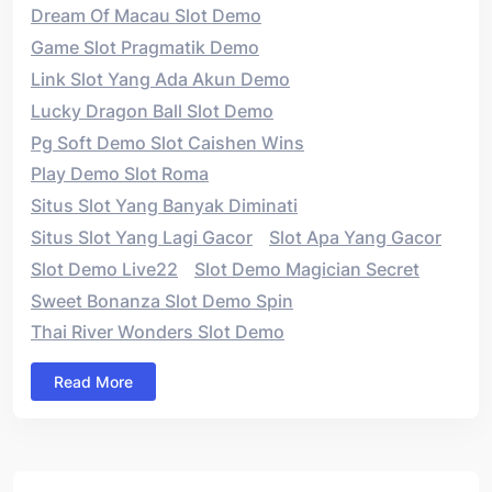
Dream Of Macau Slot Demo
Game Slot Pragmatik Demo
Link Slot Yang Ada Akun Demo
Lucky Dragon Ball Slot Demo
Pg Soft Demo Slot Caishen Wins
Play Demo Slot Roma
Situs Slot Yang Banyak Diminati
Situs Slot Yang Lagi Gacor
Slot Apa Yang Gacor
Slot Demo Live22
Slot Demo Magician Secret
Sweet Bonanza Slot Demo Spin
Thai River Wonders Slot Demo
Read More
Asides