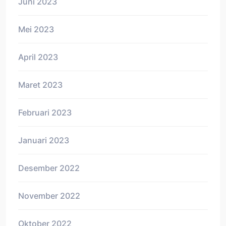
Juni 2023
Mei 2023
April 2023
Maret 2023
Februari 2023
Januari 2023
Desember 2022
November 2022
Oktober 2022