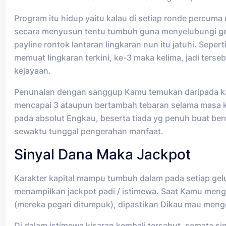
Program itu hidup yaitu kalau di setiap ronde percum
secara menyusun tentu tumbuh guna menyelubungi gel
payline rontok lantaran lingkaran nun itu jatuhi. Sep
memuat lingkaran terkini, ke-3 maka kelima, jadi ter
kejayaan.
Penunaian dengan sanggup Kamu temukan daripada kara
mencapai 3 ataupun bertambah tebaran selama masa 
pada absolut Engkau, beserta tiada yg penuh buat b
sewaktu tunggal pengerahan manfaat.
Sinyal Dana Maka Jackpot
Karakter kapital mampu tumbuh dalam pada setiap gelu
menampilkan jackpot padi / istimewa. Saat Kamu mengin
(mereka pegari ditumpuk), dipastikan Dikau mau meng
Di dalam istimewa kisaran kembali tersebut, semata s