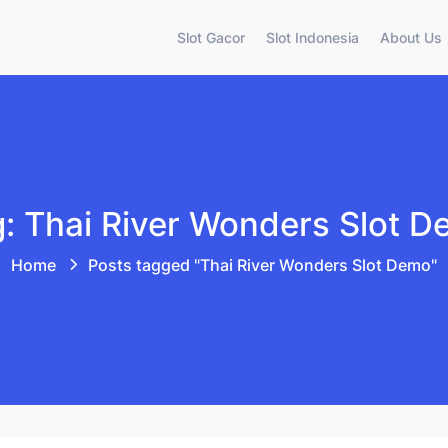
Slot Gacor
Slot Indonesia
About Us
: Thai River Wonders Slot 
Home
Posts tagged "Thai River Wonders Slot Demo"