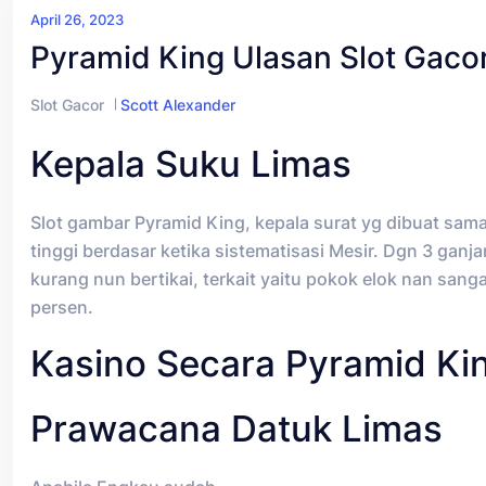
April 26, 2023
Pyramid King Ulasan Slot Gaco
Slot Gacor
Scott Alexander
Kepala Suku Limas
Slot gambar Pyramid King, kepala surat yg dibuat sam
tinggi berdasar ketika sistematisasi Mesir. Dgn 3 gan
kurang nun bertikai, terkait yaitu pokok elok nan san
persen.
Kasino Secara Pyramid Ki
Prawacana Datuk Limas