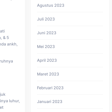
Agustus 2023
Juli 2023
ati
Juni 2023
, & 5
nda ankh,
Mei 2023
April 2023
uruhnya
Maret 2023
Februari 2023
juk
nya luhur,
Januari 2023
et