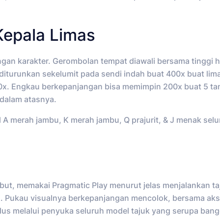
epala Limas
gan karakter. Gerombolan tempat diawali bersama tinggi h
diturunkan sekelumit pada sendi indah buat 400x buat lima
x. Engkau berkepanjangan bisa memimpin 200x buat 5 ta
 dalam atasnya.
l A merah jambu, K merah jambu, Q prajurit, & J menak sel
but, memakai Pragmatic Play menurut jelas menjalankan ta
. Pukau visualnya berkepanjangan mencolok, bersama aksi
lulus melalui penyuka seluruh model tajuk yang serupa bang