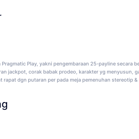
r
a Pragmatic Play, yakni pengembaraan 25-payline secara b
jaran jackpot, corak babak prodeo, karakter yg menyusun, 
gat rapat dgn putaran per pada meja pemenuhan stereotip &
ng