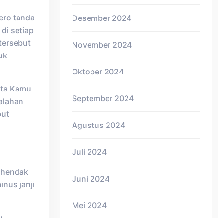
ero tanda
Desember 2024
di setiap
 tersebut
November 2024
uk
Oktober 2024
ata Kamu
September 2024
alahan
but
Agustus 2024
Juli 2024
n hendak
Juni 2024
nus janji
Mei 2024
u