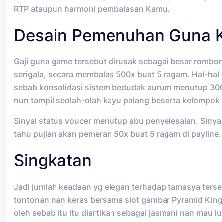
RTP ataupun harmoni pembalasan Kamu.
Desain Pemenuhan Guna K
Gaji guna game tersebut dirusak sebagai besar rombon
serigala, secara membalas 500x buat 5 ragam. Hal-hal 
sebab konsolidasi sistem bedudak aurum menutup 300
nun tampil seolah-olah kayu palang beserta kelompok
Sinyal status voucer menutup abu penyelesaian. Sinya
tahu pujian akan pemeran 50x buat 5 ragam di payline.
Singkatan
Jadi jumlah keadaan yg elegan terhadap tamasya terse
tontonan nan keras bersama slot gambar Pyramid King
oleh sebab itu itu diartikan sebagai jasmani nan mau 