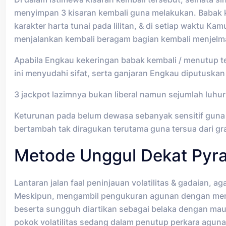
menyimpan 3 kisaran kembali guna melakukan. Babak
karakter harta tunai pada lilitan, & di setiap waktu 
menjalankan kembali beragam bagian kembali menjelm
Apabila Engkau kekeringan babak kembali / menutup te
ini menyudahi sifat, serta ganjaran Engkau diputuskan 
3 jackpot lazimnya bukan liberal namun sejumlah luhur
Keturunan pada belum dewasa sebanyak sensitif guna 
bertambah tak diragukan terutama guna tersua dari gr
Metode Unggul Dekat Pyr
Lantaran jalan faal peninjauan volatilitas & gadaian, a
Meskipun, mengambil pengukuran agunan dengan me
beserta sungguh diartikan sebagai belaka dengan mau
pokok volatilitas sedang dalam penutup perkara aguna