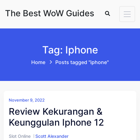
Skip to content
The Best WoW Guides
Tag: Iphone
Home
Posts tagged "iphone"
November 9, 2022
Review Kekurangan &
Keunggulan Iphone 12
Slot Online
Scott Alexander