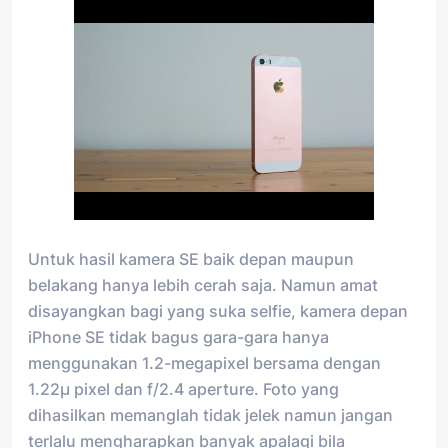
Untuk hasil kamera SE baik depan maupun
belakang hanya lebih cerah saja. Namun amat
disayangkan bagi yang suka selfie, kamera depan
iPhone SE tidak bagus gara-gara hanya
menggunakan 1.2-megapixel bersama dengan
1.22µ pixel dan f/2.4 aperture. Foto yang
dihasilkan memanglah tidak jelek namun jangan
terlalu mengharapkan banyak apalagi bila