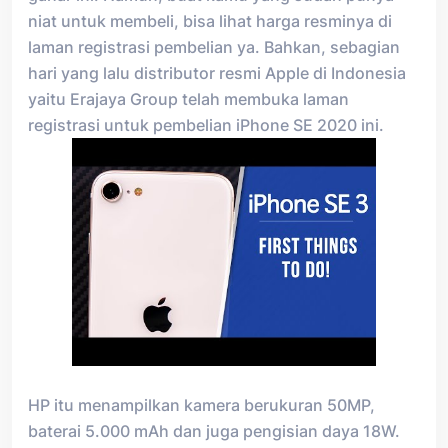
niat untuk membeli, bisa lihat harga resminya di
laman registrasi pembelian ya. Bahkan, sebagian
hari yang lalu distributor resmi Apple di Indonesia
yaitu Erajaya Group telah membuka laman
registrasi untuk pembelian iPhone SE 2020 ini.
HP itu menampilkan kamera berukuran 50MP,
baterai 5.000 mAh dan juga pengisian daya 18W.