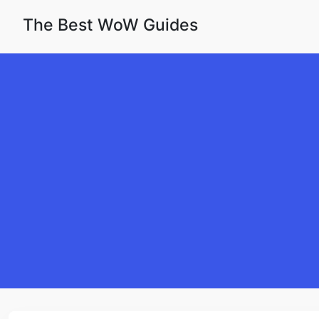
Skip to content
The Best WoW Guides