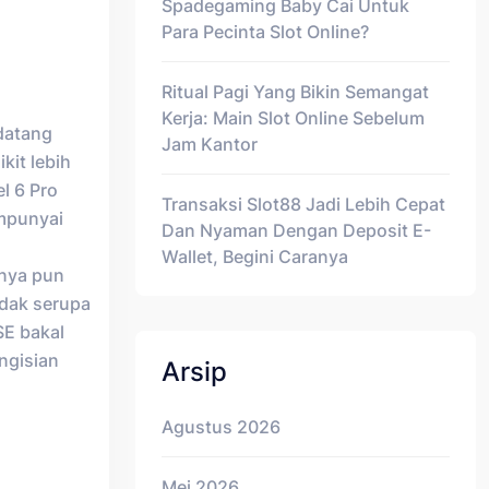
Spadegaming Baby Cai Untuk
Para Pecinta Slot Online?
Ritual Pagi Yang Bikin Semangat
Kerja: Main Slot Online Sebelum
datang
Jam Kantor
it lebih
el 6 Pro
Transaksi Slot88 Jadi Lebih Cepat
empunyai
Dan Nyaman Dengan Deposit E-
Wallet, Begini Caranya
mnya pun
idak serupa
SE bakal
ngisian
Arsip
Agustus 2026
Mei 2026