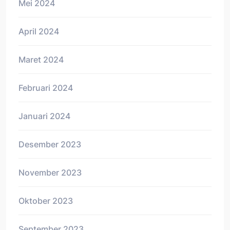
Mei 2024
April 2024
Maret 2024
Februari 2024
Januari 2024
Desember 2023
November 2023
Oktober 2023
September 2023