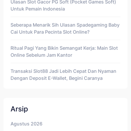
Ulasan Slot Gacor PG Soft (Pocket Games Soft)
Untuk Pemain Indonesia
Seberapa Menarik Sih Ulasan Spadegaming Baby
Cai Untuk Para Pecinta Slot Online?
Ritual Pagi Yang Bikin Semangat Kerja: Main Slot
Online Sebelum Jam Kantor
Transaksi Slot88 Jadi Lebih Cepat Dan Nyaman
Dengan Deposit E-Wallet, Begini Caranya
Arsip
Agustus 2026