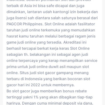
terbaik di Asia ini bisa safe dicapai dan juga
dimainkan, lantaran udah kantongi izin bekerja dan
juga lisensi sah diantara salah satunya berasal dari
PAGCOR Philippines. Slot Online adalah fasilitator
taruhan judi online terkemuka yang memudahkan
hasrat kamu taruhan melalui berbagai ragam jenis
game judi online yang tersedia. Akreditasi ini
berhasil tercapai berkat kerja keras Slot Online
sebagian th. belakangan ini sebagai agen judi
online terpercaya yang kerap menampilkan service
prima untuk judi online duwit asli maupun slot
online. Situs judi slot gacor gampang menang
terbaru di Indonesia yang berikan bocoran slot
gacor hari ini 2022 untuk membernya.
Bo slot gacor juga memberikan bonus rebate
tertinggi yakni 1% yang akan dibagikan tiap-tiap
harinya. Dengan cuma minimal deposit via dana,