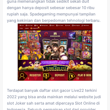
guna memenangkan tidak sedikit sekali duit
dengan hanya deposit sebesar sebesar 10 ribu
rupiah saja. Spadegaming mempunyai tampilan
yang kekinian dan berpedoman tehnologi terbaru.
Terdapat banyak daftar slot gacor Live22 terkini
2022 yang bisa anda mainkan melalui website judi
slot Joker sah serta amat dipercaya Slot Online di
Indonesia. Seluruh permainan slot dari provider