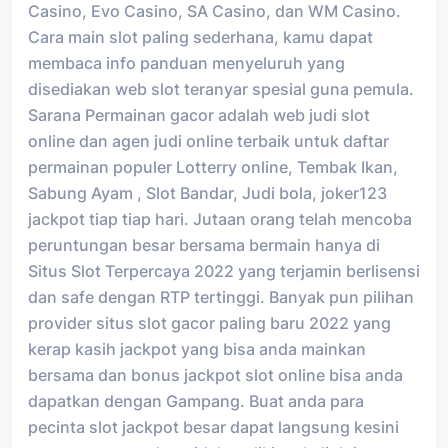
Casino, Evo Casino, SA Casino, dan WM Casino.
Cara main slot paling sederhana, kamu dapat
membaca info panduan menyeluruh yang
disediakan web slot teranyar spesial guna pemula.
Sarana Permainan gacor adalah web judi slot
online dan agen judi online terbaik untuk daftar
permainan populer Lotterry online, Tembak Ikan,
Sabung Ayam , Slot Bandar, Judi bola, joker123
jackpot tiap tiap hari. Jutaan orang telah mencoba
peruntungan besar bersama bermain hanya di
Situs Slot Terpercaya 2022 yang terjamin berlisensi
dan safe dengan RTP tertinggi. Banyak pun pilihan
provider situs slot gacor paling baru 2022 yang
kerap kasih jackpot yang bisa anda mainkan
bersama dan bonus jackpot slot online bisa anda
dapatkan dengan Gampang. Buat anda para
pecinta slot jackpot besar dapat langsung kesini