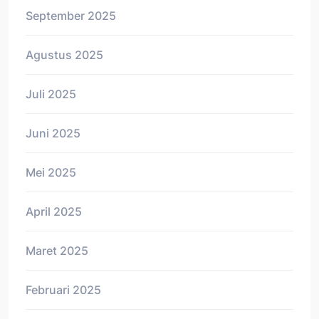
September 2025
Agustus 2025
Juli 2025
Juni 2025
Mei 2025
April 2025
Maret 2025
Februari 2025