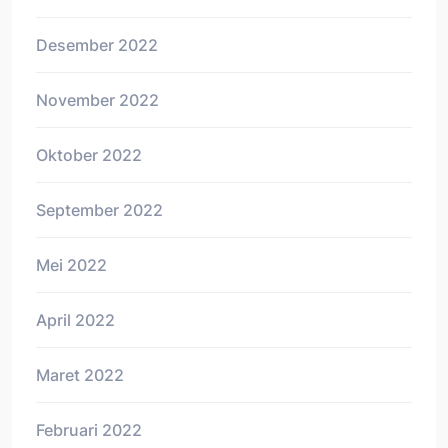
Desember 2022
November 2022
Oktober 2022
September 2022
Mei 2022
April 2022
Maret 2022
Februari 2022