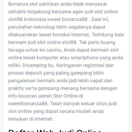
Bonanza slot yakinkan anda tidak menyesal
sehabis tergabung bersama agen judi slot online
slot88 Indonesia sweet bonanza88 . Saat ini,
perubahan teknologi bikin segalanya dapat
dilaksanakan lewat koneksi internet, Terhitung kala
bermain judi slot online slot88. Tak perlu buang
tenaga untuk ke casino, Anda dapat bermain slot
online lewat komputer atau smartphone yang anda
miliki. Disamping itu, Keringanan registrasi dan
proses deposit yang paling gampang bikin
pengalaman bermain anda jadi lebih cepat dan
praktis serta gampang menang bersama dengan
info bocoran admin Slot Online di
sweetbonanza88. Telah banyak keluar situs judi
slot online yang dapat secara mudah anda
temukan di internet.