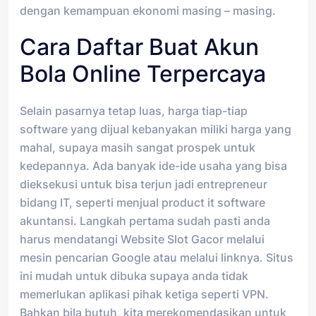
dengan kemampuan ekonomi masing – masing.
Cara Daftar Buat Akun
Bola Online Terpercaya
Selain pasarnya tetap luas, harga tiap-tiap
software yang dijual kebanyakan miliki harga yang
mahal, supaya masih sangat prospek untuk
kedepannya. Ada banyak ide-ide usaha yang bisa
dieksekusi untuk bisa terjun jadi entrepreneur
bidang IT, seperti menjual product it software
akuntansi. Langkah pertama sudah pasti anda
harus mendatangi Website Slot Gacor melalui
mesin pencarian Google atau melalui linknya. Situs
ini mudah untuk dibuka supaya anda tidak
memerlukan aplikasi pihak ketiga seperti VPN.
Bahkan bila butuh, kita merekomendasikan untuk