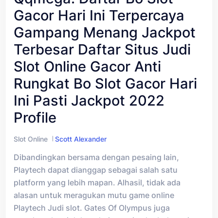
Gacor Hari Ini Terpercaya
Gampang Menang Jackpot
Terbesar Daftar Situs Judi
Slot Online Gacor Anti
Rungkat Bo Slot Gacor Hari
Ini Pasti Jackpot 2022
Profile
Slot Online
Scott Alexander
Dibandingkan bersama dengan pesaing lain,
Playtech dapat dianggap sebagai salah satu
platform yang lebih mapan. Alhasil, tidak ada
alasan untuk meragukan mutu game online
Playtech Judi slot. Gates Of Olympus juga