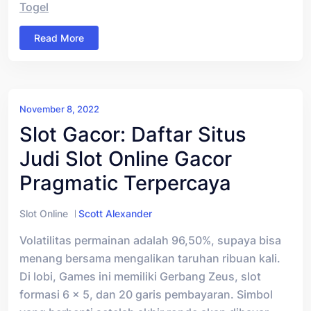
Togel
Read More
November 8, 2022
Slot Gacor: Daftar Situs
Judi Slot Online Gacor
Pragmatic Terpercaya
Slot Online
Scott Alexander
Volatilitas permainan adalah 96,50%, supaya bisa
menang bersama mengalikan taruhan ribuan kali.
Di lobi, Games ini memiliki Gerbang Zeus, slot
formasi 6 × 5, dan 20 garis pembayaran. Simbol