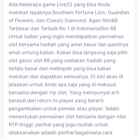
Ada beberapa game Live22 yang bisa Anda
mainkan layaknya Southern Fortune Lion, Guardian
of Flowers, dan Classic Diamond. Agen Slot88
Terbesar dan Terbaik No 1 di IndonesiaSlot 88
Untuk kalian yang ingin mendapatkan permainan
slot bersama hadiah yang amat besar dan pastinya
amat untung kalian. Kalian bisa langsung saja pilih
slot gacor slot 88 yang sediakan hadiah yang
terlalu besar dan melimpah yang bisa kalian
mainkan dan dapatkan semuanya. Di sini akan di
jelaskan untuk Anda apa saja yang di maksud
bersama dengan rtp slot. Yang mempunyai arti
berasal dari return to player yang berarti
pengembalian untuk pemain atau player. Selain
menentukan permainan slot bersama dengan nilai
RTP tinggi, perihal yang juga mutlak untuk
dilaksanakan adalah perihal bagaimana cara