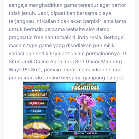
sengaja menghadirkan game tersebut agar bettor
tidak jenuh. Jadi, dipastikan bersama biaya
terjangkau ini kalian tidak akan berpikir lama lama
untuk bermain bersama website slot demo
pragmatic free dan terbaik di indonesia. Berbagai
macam type game yang disediakan pun miliki
variasi dan sedikitnya bet dalam permainannya. Di
Situs Judi Online Agen Judi Slot Gacor Mahjong
Ways PG Soft, pemain dapat memainkan semua
permainan slot online bersama gampang banget.