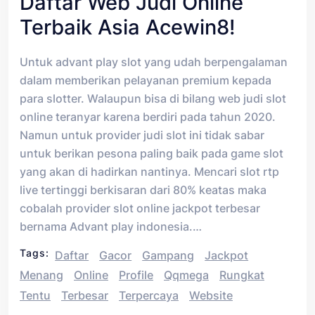
Daftar Web Judi Online
Terbaik Asia Acewin8!
Untuk advant play slot yang udah berpengalaman
dalam memberikan pelayanan premium kepada
para slotter. Walaupun bisa di bilang web judi slot
online teranyar karena berdiri pada tahun 2020.
Namun untuk provider judi slot ini tidak sabar
untuk berikan pesona paling baik pada game slot
yang akan di hadirkan nantinya. Mencari slot rtp
live tertinggi berkisaran dari 80% keatas maka
cobalah provider slot online jackpot terbesar
bernama Advant play indonesia.…
Tags:
Daftar
Gacor
Gampang
Jackpot
Menang
Online
Profile
Qqmega
Rungkat
Tentu
Terbesar
Terpercaya
Website