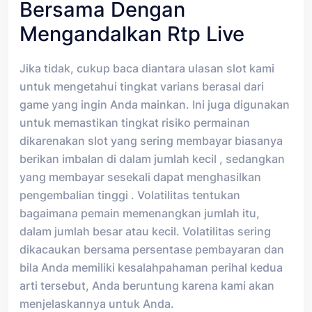
Bersama Dengan
Mengandalkan Rtp Live
Jika tidak, cukup baca diantara ulasan slot kami
untuk mengetahui tingkat varians berasal dari
game yang ingin Anda mainkan. Ini juga digunakan
untuk memastikan tingkat risiko permainan
dikarenakan slot yang sering membayar biasanya
berikan imbalan di dalam jumlah kecil , sedangkan
yang membayar sesekali dapat menghasilkan
pengembalian tinggi . Volatilitas tentukan
bagaimana pemain memenangkan jumlah itu,
dalam jumlah besar atau kecil. Volatilitas sering
dikacaukan bersama persentase pembayaran dan
bila Anda memiliki kesalahpahaman perihal kedua
arti tersebut, Anda beruntung karena kami akan
menjelaskannya untuk Anda.