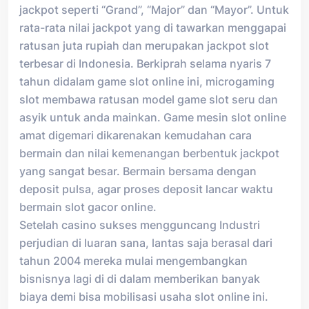
jackpot seperti “Grand”, “Major” dan “Mayor”. Untuk
rata-rata nilai jackpot yang di tawarkan menggapai
ratusan juta rupiah dan merupakan jackpot slot
terbesar di Indonesia. Berkiprah selama nyaris 7
tahun didalam game slot online ini, microgaming
slot membawa ratusan model game slot seru dan
asyik untuk anda mainkan. Game mesin slot online
amat digemari dikarenakan kemudahan cara
bermain dan nilai kemenangan berbentuk jackpot
yang sangat besar. Bermain bersama dengan
deposit pulsa, agar proses deposit lancar waktu
bermain slot gacor online.
Setelah casino sukses mengguncang Industri
perjudian di luaran sana, lantas saja berasal dari
tahun 2004 mereka mulai mengembangkan
bisnisnya lagi di di dalam memberikan banyak
biaya demi bisa mobilisasi usaha slot online ini.