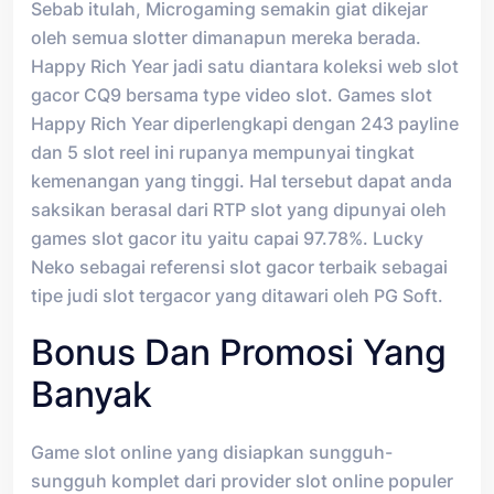
Sebab itulah, Microgaming semakin giat dikejar
oleh semua slotter dimanapun mereka berada.
Happy Rich Year jadi satu diantara koleksi web slot
gacor CQ9 bersama type video slot. Games slot
Happy Rich Year diperlengkapi dengan 243 payline
dan 5 slot reel ini rupanya mempunyai tingkat
kemenangan yang tinggi. Hal tersebut dapat anda
saksikan berasal dari RTP slot yang dipunyai oleh
games slot gacor itu yaitu capai 97.78%. Lucky
Neko sebagai referensi slot gacor terbaik sebagai
tipe judi slot tergacor yang ditawari oleh PG Soft.
Bonus Dan Promosi Yang
Banyak
Game slot online yang disiapkan sungguh-
sungguh komplet dari provider slot online populer