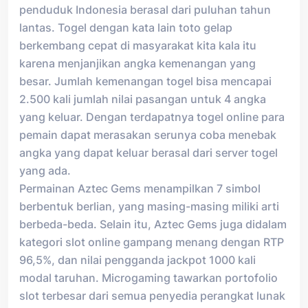
penduduk Indonesia berasal dari puluhan tahun
lantas. Togel dengan kata lain toto gelap
berkembang cepat di masyarakat kita kala itu
karena menjanjikan angka kemenangan yang
besar. Jumlah kemenangan togel bisa mencapai
2.500 kali jumlah nilai pasangan untuk 4 angka
yang keluar. Dengan terdapatnya togel online para
pemain dapat merasakan serunya coba menebak
angka yang dapat keluar berasal dari server togel
yang ada.
Permainan Aztec Gems menampilkan 7 simbol
berbentuk berlian, yang masing-masing miliki arti
berbeda-beda. Selain itu, Aztec Gems juga didalam
kategori slot online gampang menang dengan RTP
96,5%, dan nilai pengganda jackpot 1000 kali
modal taruhan. Microgaming tawarkan portofolio
slot terbesar dari semua penyedia perangkat lunak