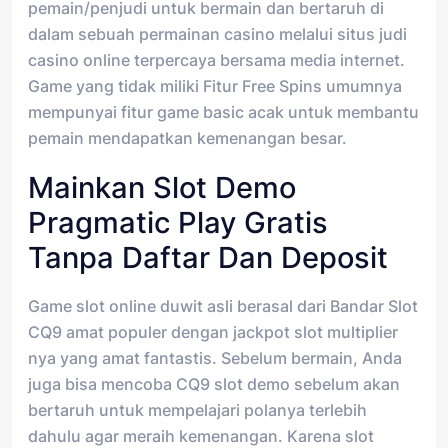
pemain/penjudi untuk bermain dan bertaruh di
dalam sebuah permainan casino melalui situs judi
casino online terpercaya bersama media internet.
Game yang tidak miliki Fitur Free Spins umumnya
mempunyai fitur game basic acak untuk membantu
pemain mendapatkan kemenangan besar.
Mainkan Slot Demo
Pragmatic Play Gratis
Tanpa Daftar Dan Deposit
Game slot online duwit asli berasal dari Bandar Slot
CQ9 amat populer dengan jackpot slot multiplier
nya yang amat fantastis. Sebelum bermain, Anda
juga bisa mencoba CQ9 slot demo sebelum akan
bertaruh untuk mempelajari polanya terlebih
dahulu agar meraih kemenangan. Karena slot