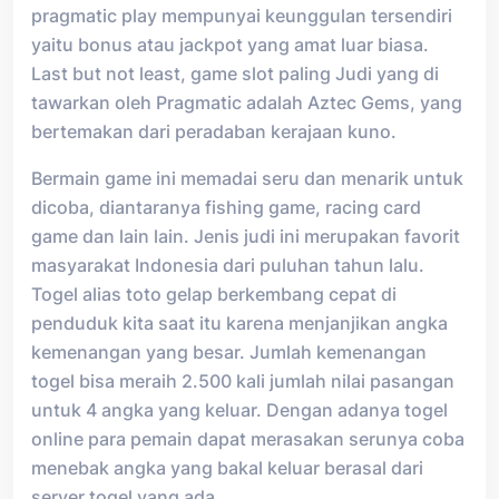
pragmatic play mempunyai keunggulan tersendiri
yaitu bonus atau jackpot yang amat luar biasa.
Last but not least, game slot paling Judi yang di
tawarkan oleh Pragmatic adalah Aztec Gems, yang
bertemakan dari peradaban kerajaan kuno.
Bermain game ini memadai seru dan menarik untuk
dicoba, diantaranya fishing game, racing card
game dan lain lain. Jenis judi ini merupakan favorit
masyarakat Indonesia dari puluhan tahun lalu.
Togel alias toto gelap berkembang cepat di
penduduk kita saat itu karena menjanjikan angka
kemenangan yang besar. Jumlah kemenangan
togel bisa meraih 2.500 kali jumlah nilai pasangan
untuk 4 angka yang keluar. Dengan adanya togel
online para pemain dapat merasakan serunya coba
menebak angka yang bakal keluar berasal dari
server togel yang ada.