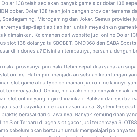
, Dolar 138 telah sediakan banyak game slot dolar 138 seper
n IDN poker. Dolar 138 telah join dengan provider ternama 
, Spadegaming, Microgaming dan Joker. Semua provider ju
rvernya tiap-tiap tiap tiap hari untuk meyakinkan game sl
uk dimainkan. Kelemahan dari website judi online Dolar 13
situs slot 138 dolar yaitu SBOBET, CMD368 dan SABA Sport
esar di Indonesia? Disinilah tempatnya, bersama dengan 
ni maka prosesnya pun bakal lebih cepat dilaksanakan supa
 slot online. Hal inipun menjadikan sebuah keuntungan ya
an slot game atau type permainan judi online lainnya yan
ot terpercaya Judi Online, maka akan ada banyak sekali k
 slot online yang ingin dimainkan. Bahkan dari sisi trans
nya bisa dibayarkan menggunakan pulsa. System tersebut 
 praktis berasal dari di awalnya. Banyak kemungkinan yang
ine Slot Terbaru di agen slot gacor judi terpercaya SLOT88
mo sebelum akan bertaruh untuk mempelajari polanya terl