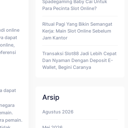
Spadegaming Baby Cai Untuk
Para Pecinta Slot Online?
Ritual Pagi Yang Bikin Semangat
di online
Kerja: Main Slot Online Sebelum
ya dapat
Jam Kantor
online,
eferensi
Transaksi Slot88 Jadi Lebih Cepat
Dan Nyaman Dengan Deposit E-
Wallet, Begini Caranya
da dapat
Arsip
 negara
Agustus 2026
emain.
ra pemain.
tidak
Mei 2026