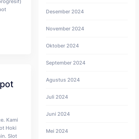
rogresif)
pot
Desember 2024
November 2024
Oktober 2024
September 2024
Agustus 2024
kpot
Juli 2024
Juni 2024
ce. Kami
ot Hoki
Mei 2024
n. Slot