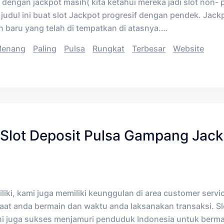
ngan jackpot masih( kita ketahui mereka jadi slot non- p
n judul ini buat slot Jackpot progresif dengan pendek. Jack
n baru yang telah di tempatkan di atasnya.…
enang
Paling
Pulsa
Rungkat
Terbesar
Website
i Slot Deposit Pulsa Gampang Jac
iliki, kami juga memiliki keunggulan di area customer servi
saat anda bermain dan waktu anda laksanakan transaksi. Sl
ini juga sukses menjamuri penduduk Indonesia untuk bermai