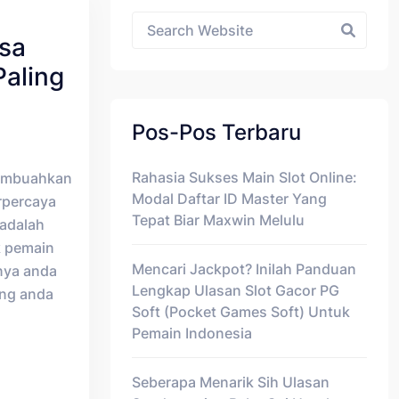
Asides
lsa
aling
Pos-Pos Terbaru
Rahasia Sukses Main Slot Online:
membuahkan
Modal Daftar ID Master Yang
rpercaya
Tepat Biar Maxwin Melulu
 adalah
k pemain
Mencari Jackpot? Inilah Panduan
nya anda
Lengkap Ulasan Slot Gacor PG
ang anda
Soft (Pocket Games Soft) Untuk
Pemain Indonesia
Seberapa Menarik Sih Ulasan