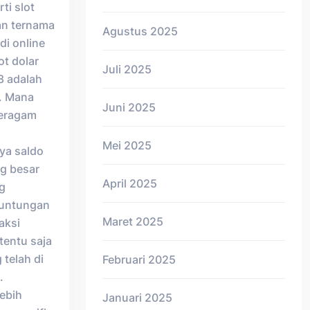
ti slot
dan ternama
Agustus 2025
di online
ot dolar
Juli 2025
8 adalah
s. Mana
Juni 2025
beragam
Mei 2025
ya saldo
ng besar
April 2025
g
euntungan
Maret 2025
aksi
tentu saja
 telah di
Februari 2025
.
ebih
Januari 2025