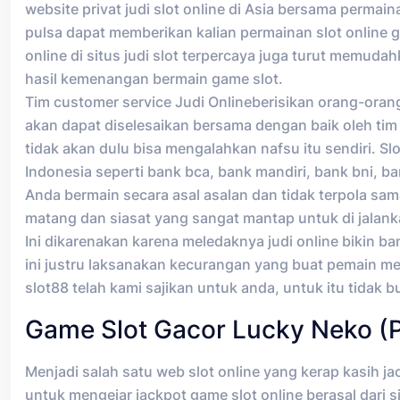
website privat judi slot online di Asia bersama permai
pulsa dapat memberikan kalian permainan slot online g
online di situs judi slot terpercaya juga turut memu
hasil kemenangan bermain game slot.
Tim customer service Judi Onlineberisikan orang-ora
akan dapat diselesaikan bersama dengan baik oleh tim
tidak akan dulu bisa mengalahkan nafsu itu sendiri. S
Indonesia seperti bank bca, bank mandiri, bank bni, b
Anda bermain secara asal asalan dan tidak terpola sam
matang dan siasat yang sangat mantap untuk di jalank
Ini dikarenakan karena meledaknya judi online bikin ba
ini justru laksanakan kecurangan yang buat pemain mer
slot88 telah kami sajikan untuk anda, untuk itu tidak b
Game Slot Gacor Lucky Neko (p
Menjadi salah satu web slot online yang kerap kasih ja
untuk mengejar jackpot game slot online berasal dari s