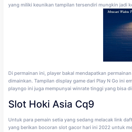
yang miliki keunikan tampilan tersendiri mungkin jadi k
Di permainan ini, player bakal mendapatkan permaina
dimainkan. Tampilan display game dari Play N Go ini em
playngo ini juga mempunyai winrate tinggi yang bisa
Slot Hoki Asia Cq9
Untuk para pemain setia yang sedang melacak link daft
yang berikan bocoran slot gacor hari ini 2022 untuk 