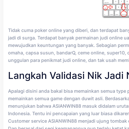
Tidak cuma poker online yang diberi, dan terdapat ban
jadi di surga. Terdapat banyak permainan judi online 
mewujudkan keuntungan yang banyak. Sebagian permain
omaha, capsa susun, bandarQ, ceme online, super10, do
unggulan para penikmat judi online, dan tak usah m
Langkah Validasi Nik Jadi
Apalagi disini anda bakal bisa memainkan semua type 
memainkan semua game dengan duwit asli. Berdasarkan
menunjukan bahwa ASIANWIN88 masuk didalam urutan 10 
Indonesia. Tentu ini pencapaian yang luar biasa dik
Customer service ASIANWIN88 menjadi ujung tombak d
Dan berasal dari segi keamanannya pun terlalu ketat k