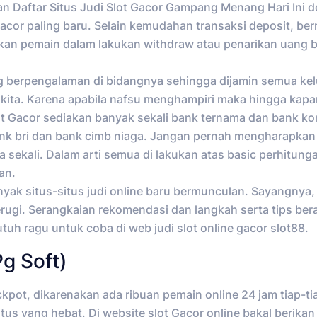
nan Daftar Situs Judi Slot Gacor Gampang Menang Hari Ini d
acor paling baru. Selain kemudahan transaksi deposit, ber
dahkan pemain dalam lakukan withdraw atau penarikan uang 
ng berpengalaman di bidangnya sehingga dijamin semua ke
 kita. Karena apabila nafsu menghampiri maka hingga kapa
lot Gacor sediakan banyak sekali bank ternama dan bank k
ank bri dan bank cimb niaga. Jangan pernah mengharapkan l
a sekali. Dalam arti semua di lakukan atas basic perhitung
an.
nyak situs-situs judi online baru bermunculan. Sayangnya, 
ugi. Serangkaian rekomendasi dan langkah serta tips bera
utuh ragu untuk coba di web judi slot online gacor slot88.
g Soft)
ckpot, dikarenakan ada ribuan pemain online 24 jam tiap-tia
itus yang hebat. Di website slot Gacor online bakal berikan