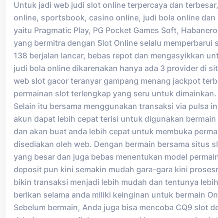
Untuk jadi web judi slot online terpercaya dan terbesar
online, sportsbook, casino online, judi bola online da
yaitu Pragmatic Play, PG Pocket Games Soft, Habanero
yang bermitra dengan Slot Online selalu memperbarui se
138 berjalan lancar, bebas repot dan mengasyikkan unt
judi bola online dikarenakan hanya ada 3 provider di 
web slot gacor teranyar gampang menang jackpot terb
permainan slot terlengkap yang seru untuk dimainkan.
Selain itu bersama menggunakan transaksi via pulsa i
akun dapat lebih cepat terisi untuk digunakan bermain
dan akan buat anda lebih cepat untuk membuka permain
disediakan oleh web. Dengan bermain bersama situs sl
yang besar dan juga bebas menentukan model permainan
deposit pun kini semakin mudah gara-gara kini proses
bikin transaksi menjadi lebih mudah dan tentunya lebih
berikan selama anda miliki keinginan untuk bermain Onl
Sebelum bermain, Anda juga bisa mencoba CQ9 slot de